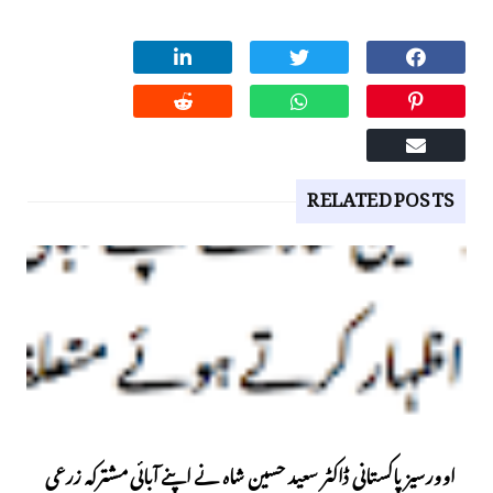
RELATED POSTS
اوورسیز پاکستانی ڈاکٹر سعید حسین شاہ نے اپنے آبائی مشترکہ زرعی