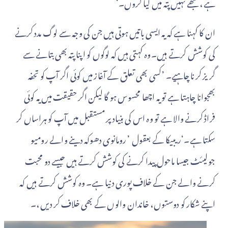
ہے، مجھے نہیں پتہ میں کیا کروں۔‘
ان کا کہنا ہے کہ یہ ایسی باتیں ہوتی ہیں جن کی وجہ سے لوگ مدد کرنے
کی کوشش کرتے ہیں۔وہ کہتی ہیں کہ لوگوں کو اپنا پتہ بھی بتانے سے
گریز کرنا چاہیے۔ ’کسی بھی تعلق کے آغاز میں کوئی اگر آپ کو تحفہ
بھجوانا چاہتا ہے تو یہ اچھا محسوس ہو گا لیکن اگر حقیقت میں یہ کوئی
فراڈ کرنے والا ہے تو وہ اس کی بنیاد پر مستقبل میں آپ کو ہراساں کر
سکتا ہے۔‘ریبیکا کے بعقول ’رومانوی دھوکہ دینے والے رومیو
جولیئٹ جیسا ماحول پیدا کرنے کی کوشش کرتے ہیں جیسے دو محبت
کرنے والے جن کے خلاف پوری دنیا ہے۔ وہ کوشش کرتے ہیں کہ
اپنے شکار کو دوستوں، خاندان والوں کے بھی خلاف کر دیں،۔