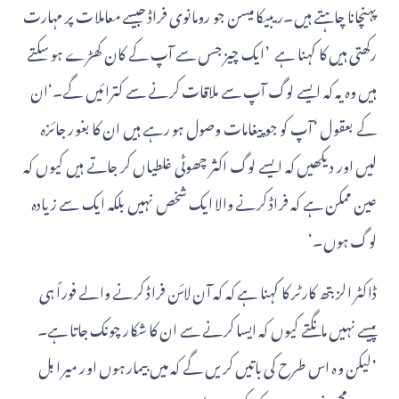
پہنچانا چاہتے ہیں۔ریبیکا میسن جو رومانوی فراڈ جیسے معاملات پر مہارت
رکھتی ہیں کا کہنا ہے ’ایک چیز جس سے آپ کے کان کھڑے ہو سکتے
ہیں وہ یہ کہ ایسے لوگ آپ سے ملاقات کرنے سے کترائیں گے۔‘ان
کے بعقول ’آپ کو جو پیغامات وصول ہو رہے ہیں ان کا بغور جائزہ
لیں اور دیکھیں کہ ایسے لوگ اکثر چھوٹی غلطیاں کر جاتے ہیں کیوں کہ
عین ممکن ہے کہ فراڈ کرنے والا ایک شخص نہیں بلکہ ایک سے زیادہ
لوگ ہوں۔‘
ڈاکٹر الزبتھ کارٹر کا کہنا ہے کہ کہ آن لائن فراڈ کرنے والے فوراً ہی
پیسے نہیں مانگتے کیوں کہ ایسا کرنے سے ان کا شکار چونک جاتا ہے۔
’لیکن وہ اس طرح کی باتیں کریں گے کہ میں بیمار ہوں اور میرا بل