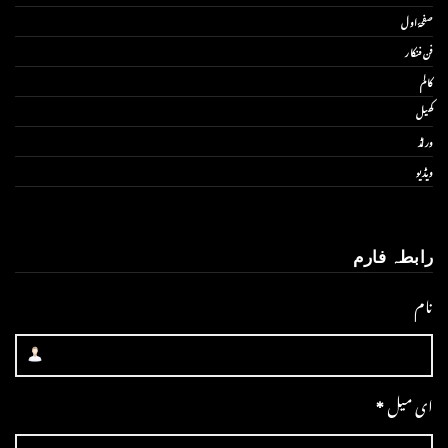
صفحۂ اول
فن فنکار
کالم
کھیل
ورلڈ
ویڈیو
رابطہ فارم
نام
ای میل
*