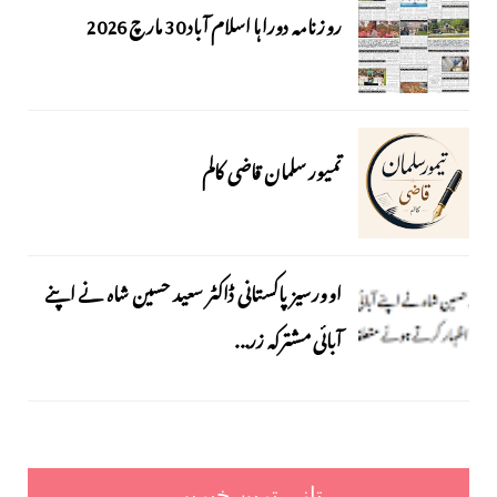
روزنامہ دوراہا اسلام آباد 30 مارچ 2026
تمیور سلمان قاضی کالم
اوورسیز پاکستانی ڈاکٹر سعید حسین شاہ نے اپنے
آبائی مشترکہ زر...
تازہ ترین خبریں