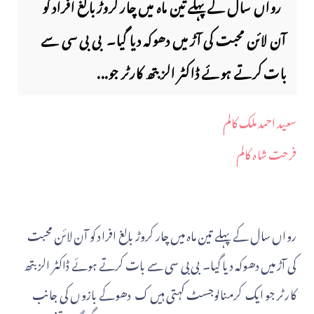
رواں سال کے پہلے تین ماہ میں چار کروڑ بالغ افراد کو
آن لائن محبت کی آڑ میں دھوکہ دیا گیا۔ بی بی سی سے
بات کرتے ہوئے ڈاکٹر الزبتھ کارٹر جو...
سعید احمد ملک کالم
فرحت شاہ کالم
رواں سال کے پہلے تین ماہ میں چار کروڑ بالغ افراد کو آن لائن محبت
کی آڑ میں دھوکہ دیا گیا۔ بی بی سی سے بات کرتے ہوئے ڈاکٹر الزبتھ
کارٹر جو ایک کرمنالوجسٹ کہتی ہیں ک دھوکے بازوں کی جانب