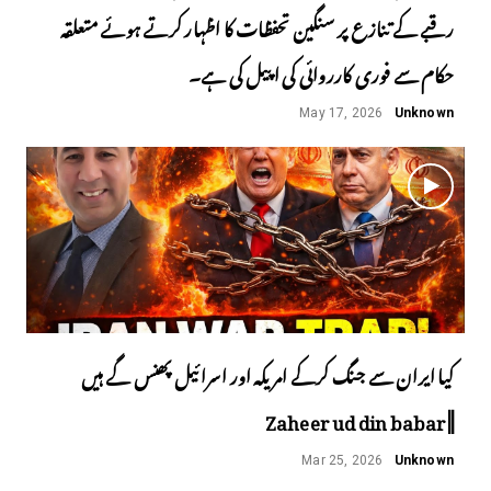
رقبے کے تنازع پر سنگین تحفظات کا اظہار کرتے ہوئے متعلقہ
حکام سے فوری کارروائی کی اپیل کی ہے۔
May 17, 2026
Unknown
کیا ایران سے جنگ کرکے امریکہ اور اسرائیل پھنس گے ہیں
||Zaheer ud din babar
Mar 25, 2026
Unknown