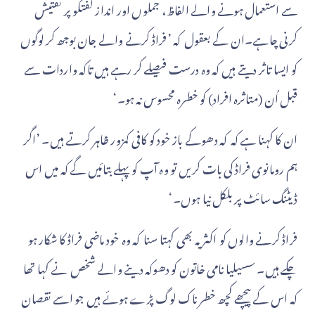
سے استعمال ہونے والے الفاظ، جملوں اور انداز گفتگو پر تفتیش
کرنی چاہے۔ان کے بعقول کہ ’فراڈ کرنے والے جان بوجھ کر لوگوں
کو ایسا تاثر دیتے ہیں کہ وہ درست فیصلے کر رہے ہیں تاکہ واردات سے
قبل اُن (متاثرہ افراد) کو خطرہ محسوس نہ ہو۔‘
ان کا کہنا ہے کہ کہ دھوکے باز خود کو کافی کمزور ظاہر کرتے ہیں۔ ’اگر
ہم رومانوی فراڈ کی بات کریں تو وہ آپ کو پہلے بتائیں گے کہ میں اس
ڈیٹنگ سائٹ پر بلکل نیا ہوں۔‘
فراڈ کرنے والوں کو اکثر یہ بھی کہتا سنا کہ وہ خود ماضی فراڈ کا شکار ہو
چکے ہیں۔ سسیلیا نامی خاتون کو دھوکہ دینے والے شخص نے کہا تھا
کہ اس کے پیچھے کچھ خطرناک لوگ پڑے ہوئے ہیں جو اسے نقصان