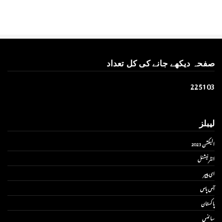
صفحہ دیکھے جانے کی کل تعداد
2
2
5
1
0
3
لیبلز
الیکشن 2023
انٹر نیشنل
ای پیپر
آس پاس
پاکستان
سائنس