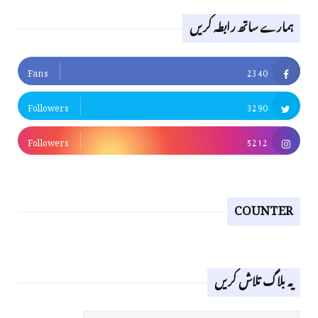
ہمارے ساتھ رابطہ کریں
Fans
2340
Followers
3290
Followers
5212
COUNTER
یہ بلاگ تلاش کریں