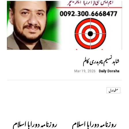
شاہد نسیم چوہدری کالم
Mar 19, 2026
Daily Doraha
صفحۂ اول
Next
Previous
روزنامہ دوراہا اسلام
روزنامہ دوراہا اسلام