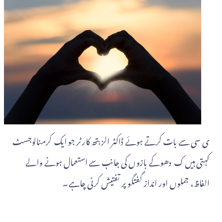
ی سی سے بات کرتے ہوئے ڈاکٹر الزبتھ کارٹر جو ایک کرمنالوجسٹ
کہتی ہیں ک دھوکے بازوں کی جانب سے استعمال ہونے والے
الفاظ، جملوں اور انداز گفتگو پر تفتیش کرنی چاہے۔