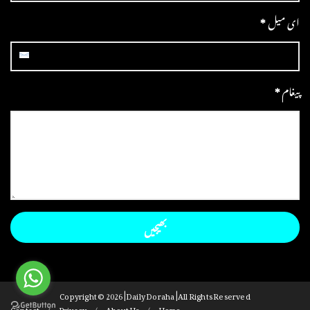
ای میل
*
پیغام
*
Copyright ©
2026 | Daily Doraha | All Rights Reserved
Contact
Privacy
About Us
Home