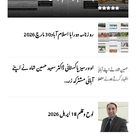
روزنامہ دوراہا اسلام آباد 30 مارچ 2026
اوورسیز پاکستانی ڈاکٹر سعید حسین شاہ نے اپنے
آبائی مشترکہ زر...
لوح وقلم 18 اپریل 2026