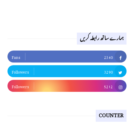
ہمارے ساتھ رابطہ کریں
Fans
2340
Followers
3290
Followers
5212
COUNTER