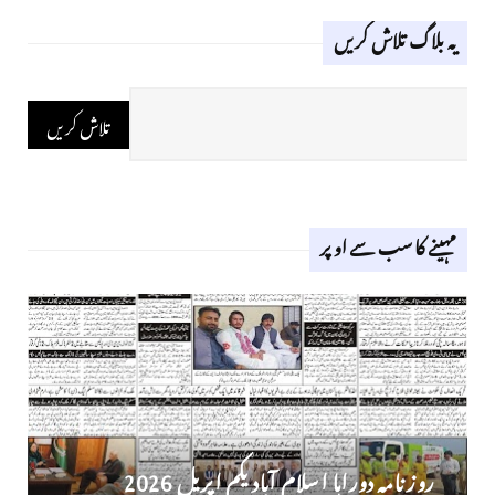
یہ بلاگ تلاش کریں
مہینے کا سب سے اوپر
روز نامہ دوراہا اسلام آباد یکم اپریل 2026