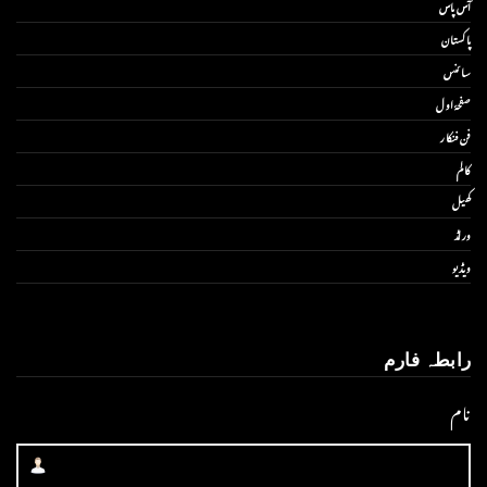
آس پاس
پاکستان
سائنس
صفحۂ اول
فن فنکار
کالم
کھیل
ورلڈ
ویڈیو
رابطہ فارم
نام