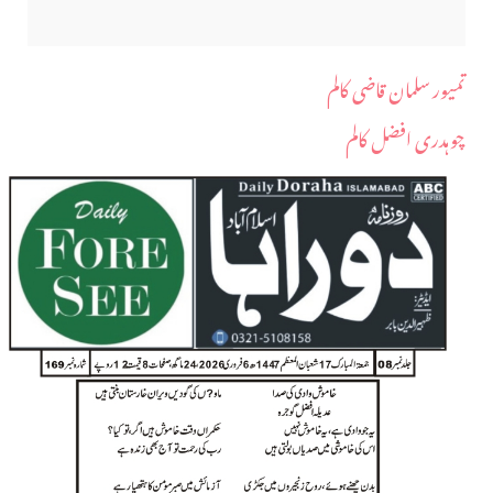
تمیور سلمان قاضی کالم
چوہدری افضل کالم