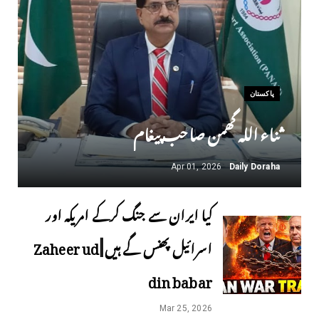
پاکستان
ثناء اللہ گھمن صاحب پیغام
Apr 01, 2026
Daily Doraha
کیا ایران سے جنگ کرکے امریکہ اور
اسرائیل پھنس گے ہیں ||Zaheer ud
din babar
Mar 25, 2026