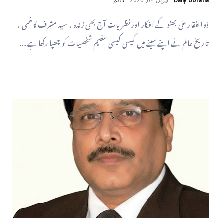
Daily Doraha
اپریل 04, 2026
کالم
ذوالفقار علی بھٹو کے افکار اور نظریات آج بھی زندہ . سید مشرف کاظمی .
تاریخ عالم نے اپنے سینے میں کیسی کیسی عظیم شخصیات کو چھپا رکھا ہے ...