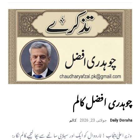
چوہدری افضل کالم
Daily Doraha
جولائی 23, 2026
کالم
وزیرِ اعلیٰ پنجاب ! نارووال کو ایک اور سیلابی سانحے سے بچا لیجیے کالم نگار: