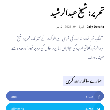
تحریر: شیخ عبدالرشید
Daily Doraha
اپریل 04, 2026
کالم
آہنگِ ظرافت: غالب کی شوخی سے شوکت کے نشتر تک ​تحریر: شیخ
عبدالرشید ​آفاقی ادب کی سچائیاں زمان و مکاں کی مروجہ قیود اور حدود سے
ہمیشہ ماورا...
ہمارے ساتھ رابطہ کریں
Fans
2340
Followers
3290