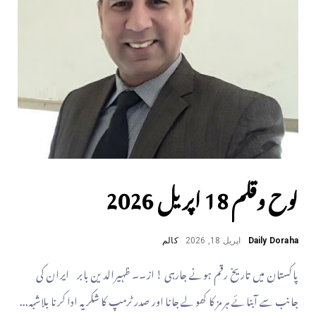
لوح وقلم 18 اپریل 2026
Daily Doraha
اپریل 18, 2026
کالم
پاکستان میں تاریخ رقم ہونے جارہی ! از۔۔ ظہیرالدین بابر ایران کی
جانب سے آبنائے ہرمز کا کھولے جانا اور صدر ٹرمپ کا شکر یہ ادا کرنا بلاشبہ...