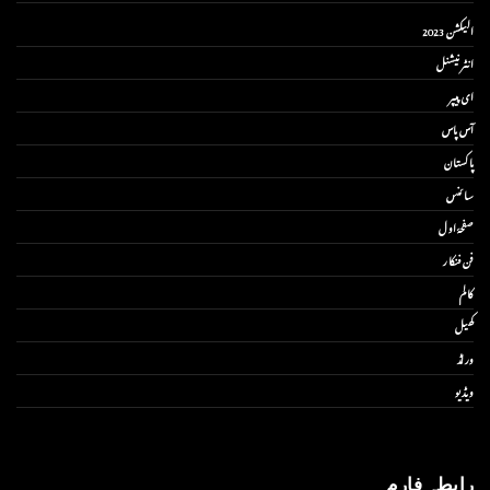
الیکشن 2023
انٹر نیشنل
ای پیپر
آس پاس
پاکستان
سائنس
صفحۂ اول
فن فنکار
کالم
کھیل
ورلڈ
ویڈیو
رابطہ فارم