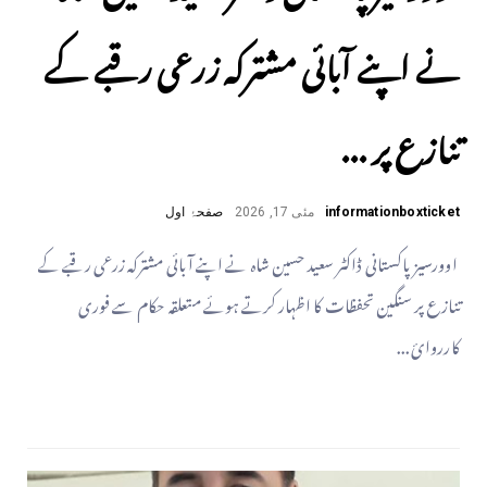
نے اپنے آبائی مشترکہ زرعی رقبے کے
تنازع پر ...
informationboxticket
مئی 17, 2026
صفحۂ اول
اوورسیز پاکستانی ڈاکٹر سعید حسین شاہ نے اپنے آبائی مشترکہ زرعی رقبے کے
تنازع پر سنگین تحفظات کا اظہار کرتے ہوئے متعلقہ حکام سے فوری
کارروائ...