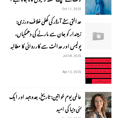
Oct 11, 2025
عدالتی سٹے آرڈر کی کھلی خلاف ورزی:
زمیندار کو جان سے مارنے کی دھمکیاں،
پولیس اور عدالت سے کارروائی کا مطالبہ
Jul 08, 2025
Apr 12, 2025
عالمی یوم خواتین: تاریخ، جدوجہد اور ایک
نئی دنیا کی امید