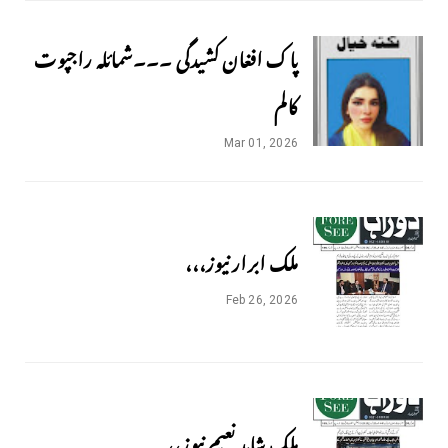
پاک افغان کشیدگی ۔۔۔شمائلہ راجپوت
کالم
Mar 01, 2026
ملک ابرار نیوز،،،
Feb 26, 2026
ملک شاہد نعیم نیوز،،