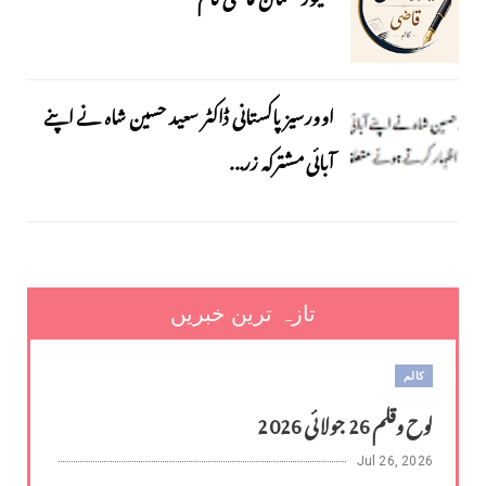
اوورسیز پاکستانی ڈاکٹر سعید حسین شاہ نے اپنے
آبائی مشترکہ زر...
تازہ ترین خبریں
کالم
لوح وقلم 26 جولائی 2026
Jul 26, 2026