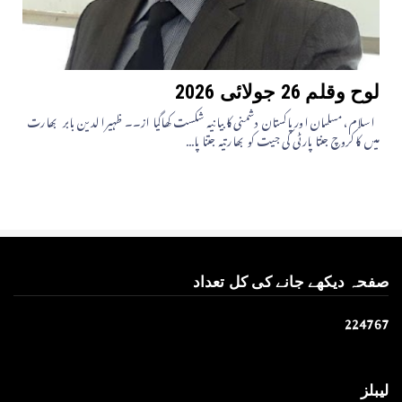
لوح وقلم 26 جولائی 2026
اسلام، مسلمان اور پاکستان دشمنی کا بیانیہ شکست کھاگیا از۔۔ ظہیرالدین بابر بھارت
میں کاکروچ جنتا پارٹی کی جیت کو بھارتیہ جتنا پا...
صفحہ دیکھے جانے کی کل تعداد
2
2
4
7
6
7
لیبلز