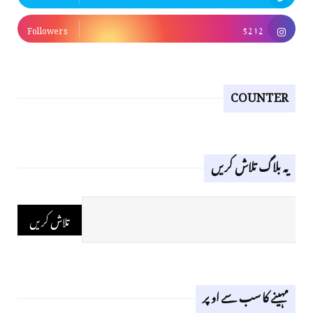
Followers
5212
COUNTER
یہ بلاگ تلاش کریں
مہینے کا سب سے اوپر