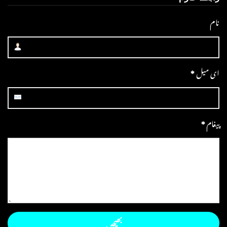
نام
ای میل
*
پیغام
*