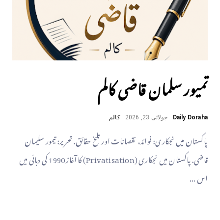
تمیور سلمان قاضی کالم
Daily Doraha
جولائی 23, 2026
کالم
پاکستان میں نجکاری: فوائد، نقصانات اور تلخ حقائق. تحریر: تیمور سلیمان
قاضی. پاکستان میں نجکاری (Privatisation) کا آغاز 1990 کی دہائی میں
اس ...