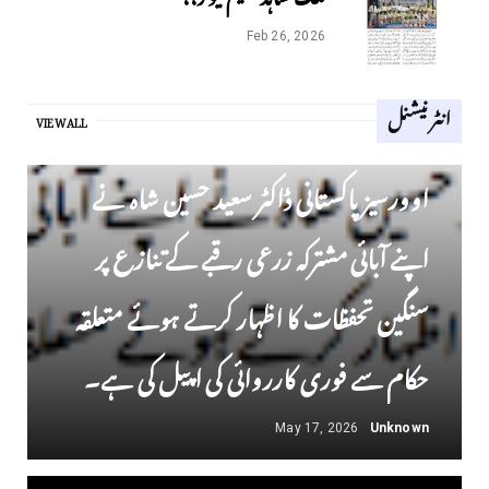
Feb 26, 2026
انٹر نیشنل
VIEW ALL
انٹر نیشنل
اوورسیز پاکستانی ڈاکٹر سعید حسین شاہ نے
اپنے آبائی مشترکہ زرعی رقبے کے تنازع پر
سنگین تحفظات کا اظہار کرتے ہوئے متعلقہ
حکام سے فوری کارروائی کی اپیل کی ہے۔
May 17, 2026
Unknown