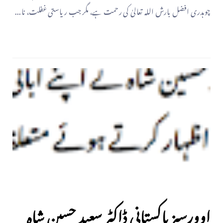
چوہدری افضل بارش اللہ تعالیٰ کی رحمت ہے، مگر جب ریاستی غفلت، نا...
اوورسیز پاکستانی ڈاکٹر سعید حسین شاہ