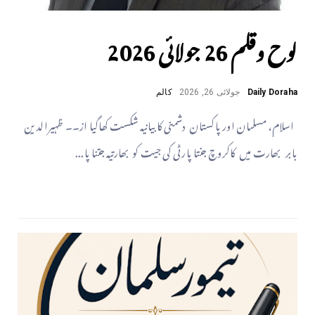
لوح وقلم 26 جولائی 2026
Daily Doraha
جولائی 26, 2026
کالم
اسلام، مسلمان اور پاکستان دشمنی کا بیانیہ شکست کھاگیا از۔۔ ظہیرالدین
بابر بھارت میں کاکروچ جنتا پارٹی کی جیت کو بھارتیہ جتنا پا...