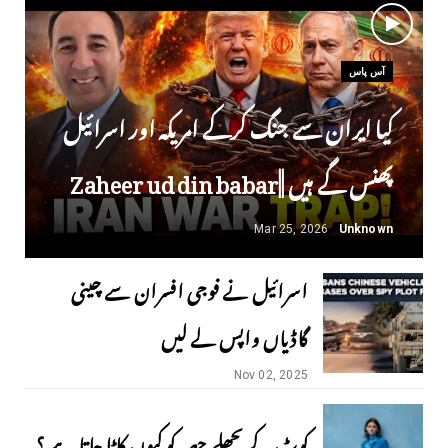
آس پاس
کیا ایران سے جنگ کرکے امریکہ اور اسرائیل
پھنس گے ہیں ||Zaheer ud din babar
Mar 25, 2026
Unknown
اسرائیل نے فوجی افسران سے چینی
گاڈیاں واپس لے لیں
Nov 02, 2025
کوٹ کے پچھلے حصہ کو کیوں کاٹا جاتا ہے ؟