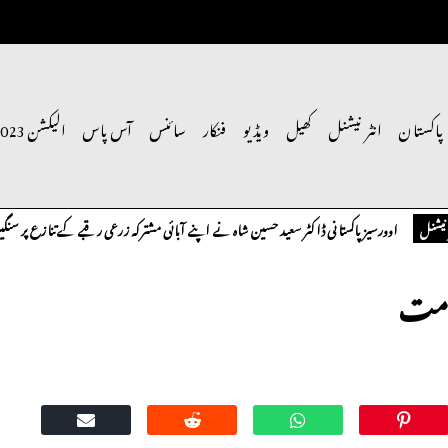
پاکستان
انٹر نیشنل
کھیل
ویڈیو
فنکار
سائنس
آس پاس
الیکشن 2023
اوورسیز پاکستانی ڈاکٹر سعید حسین شاہ نے اپنے آبائی مشترکہ زرعی رقبے کے تنازع پر سنگین تح
کومت