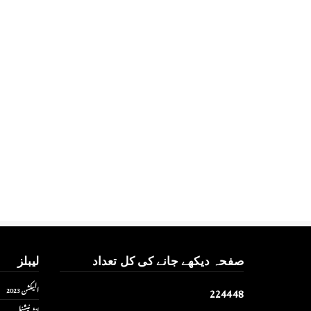
صفحہ دیکھے جانے کی کل تعداد
لیبلز
2
2
4
4
4
8
الیکشن 2023
انٹر نیشنل