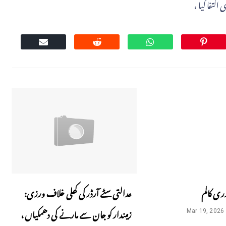
کتفا کیا ،
دری کالم
عدالتی سٹے آرڈر کی کھلی خلاف ورزی:
زمیندار کو جان سے مارنے کی دھمکیاں،
Mar 19, 2026