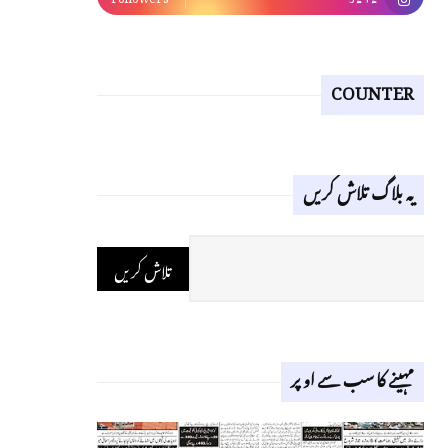
COUNTER
یہ بلاگ تلاش کریں
مہینے کا سب سے اوپر