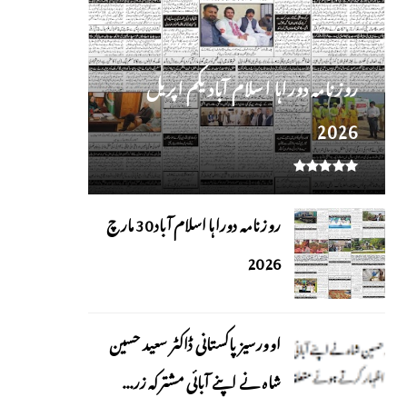
روز نامہ دوراہا اسلام آباد یکم اپریل
2026
روزنامہ دوراہا اسلام آباد 30 مارچ
2026
اوورسیز پاکستانی ڈاکٹر سعید حسین
شاہ نے اپنے آبائی مشترکہ زر...