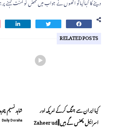
دینے کا کہاگیا تو انھوں نے جواب میں محض نو کمنٹ کہنے پر ہی ا
RELATED POSTS
کیا ایران سے جنگ کرکے امریکہ اور
شاہد نسیم چوہ
اسرائیل پھنس گے ہیں ||Zaheer ud
Daily Doraha