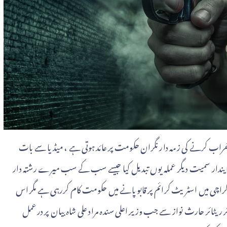
ن خراب کرنے کی زمہ دار نگران حکومت پر عائد ہوتی ہے ، میڈیا سے بات
ندار سمیت دیگر عملہ یوں تبدیل کیا جیسے سب کے سب میرے رشتہ دار
 کراچی میں اسٹریٹ کرائم پر قابو پانے میں حکومت کام کررہی ہے مگر اس
ریٹائر حارث نواز سے جب وزیر اعلی سندہ مراد علی شاہ بیان پر درعمل