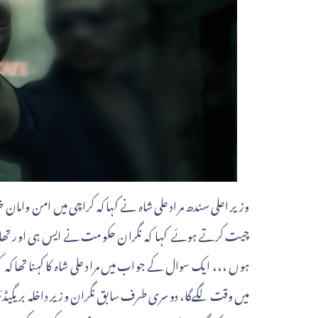
وزیر اعلی سندھ مراد علی شاہ نے کہا کہ کراچی میں امن واما
چیت کرتے ہوئے کہا کہ نگران حکومت نے ایس ہی اور تھای
ہوں ،،، ایک سوال کے جواب میں مراد علی شاہ کا کہنا تھا کہ
میں وقت لگےگا، دوسری طرف سابق نگران وزیر داخلہ بریگیڈئر 