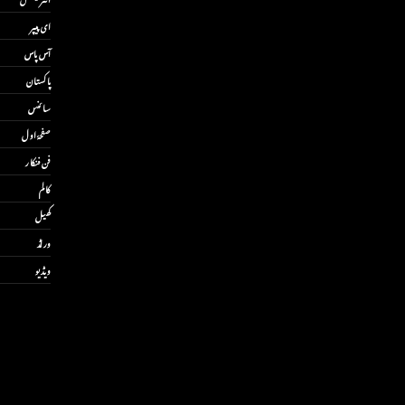
ای پیپر
آس پاس
پاکستان
سائنس
صفحۂ اول
فن فنکار
کالم
کھیل
ورلڈ
ویڈیو