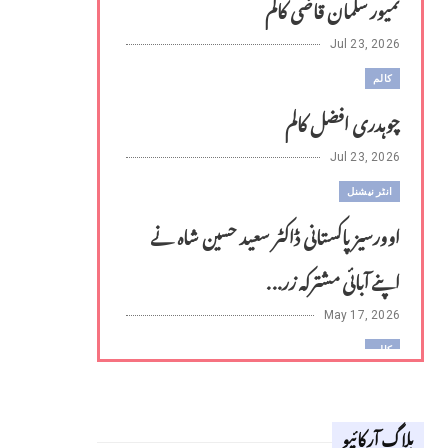
تمیور سلمان قاضی کالم
Jul 23, 2026
کالم
چوہدری افضل کالم
Jul 23, 2026
انٹر نیشنل
اوورسیز پاکستانی ڈاکٹر سعید حسین شاہ نے
اپنے آبائی مشترکہ زر...
May 17, 2026
کالم
لوح وقلم 18 اپریل 2026
بلاگ آرکائیو
Apr 18, 2026