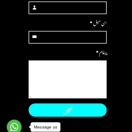
ای میل
*
پیغام
*
Message us