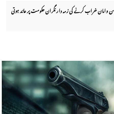
 امن وامان خراب کرنے کی زمہ دار نگران حکومت پر عائد ہوتی