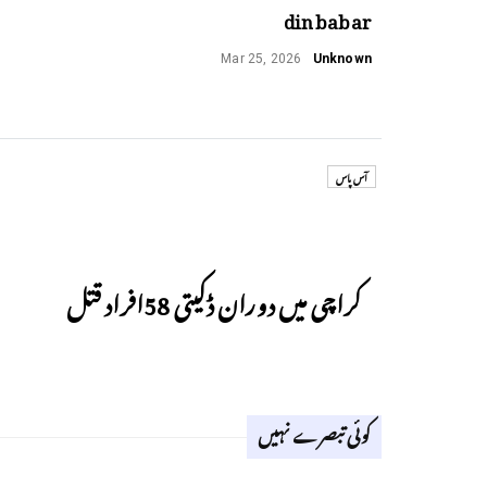
din babar
Mar 25, 2026
Unknown
آس پاس
Previous
کراچی میں دوران ڈکیتی 58افراد قتل
کوئی تبصرے نہیں