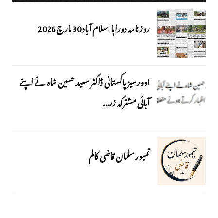
روزنامہ دوراہا اسلام آباد 30 مارچ 2026
اوورسیز پاکستانی ڈاکٹر سعید حسین شاہ نے اپنے
آبائی مشترکہ زر...
تمیور سلمان قاضی کالم