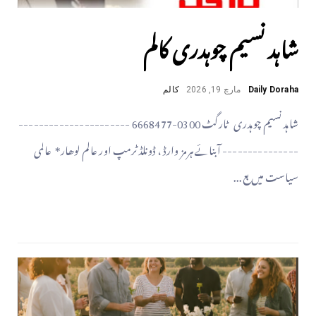
شاہد نسیم چوہدری کالم
Daily Doraha
مارچ 19, 2026
کالم
شاہد نسیم چوہدری ٹارگٹ 0300-6668477 ----------------------
--------------- آبنائےہرمز وارڈ ، ڈونلڈ ٹرمپ اور عالم لوھار* عالمی
سیاست میں بع...