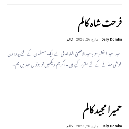
فرحت شاہ کالم
Daily Doraha
مارچ 26, 2026
کالم
عید عید الفطر ہو یا عیدالاضحیٰ اللہ تعالیٰ نے ایک مسلمان کے لئے یہ دو دن
خوشی منانے کے لئے مقرر کیے ہیں۔اگر ہم دیکھیں تو دونوں عیدیں ہم...
حمیرا مجید کالم
Daily Doraha
مارچ 26, 2026
کالم