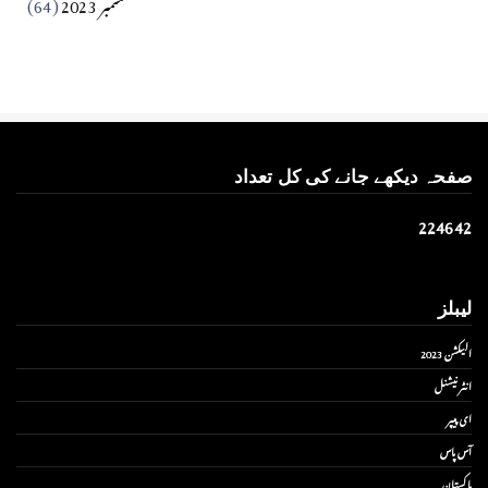
ستمبر 2023
(64)
صفحہ دیکھے جانے کی کل تعداد
2
2
4
6
4
2
لیبلز
الیکشن 2023
انٹر نیشنل
ای پیپر
آس پاس
پاکستان