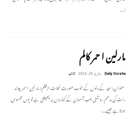
ا...
مارلین ا حمر کالم
Daily Doraha
مارچ 26, 2026
کالم
عنوان: عید کے دنوں کے خوب صورت لمحات ازقلم: مارلین ا حمر چاند
رات کی مدھم روشنی جب آسمان کے کناروں پر پھیلتی ہے تو یوں محسوس
ہوتا ہے جیسے...