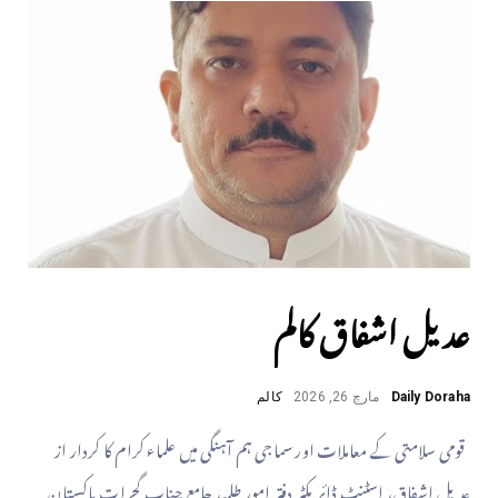
عدیل اشفاق کالم
Daily Doraha
مارچ 26, 2026
کالم
قومی سلامتی کے معاملات اور سماجی ہم آہنگی میں علماء کرام کا کردار از
عدیل اشفاق، اسٹنٹ ڈائریکٹر دفتر امورِ طلبہ، جامع چناب گجرات پاکستان