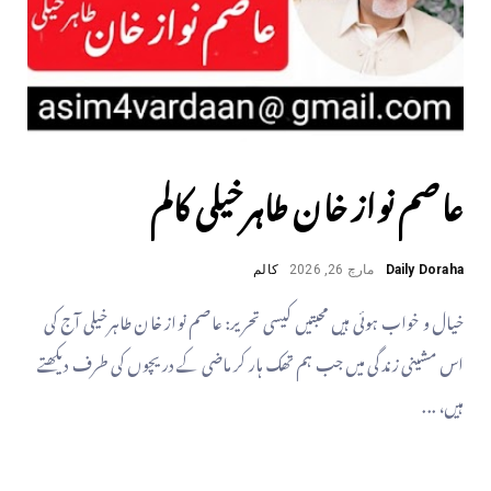
عاصم نواز خان طاہرخیلی کالم
Daily Doraha
مارچ 26, 2026
کالم
خیال و خواب ہوئی ہیں محبتیں کیسی تحریر: عاصم نواز خان طاہرخیلی ​آج کی
اس مشینی زندگی میں جب ہم تھک ہار کر ماضی کے دریچوں کی طرف دیکھتے
ہیں، ...