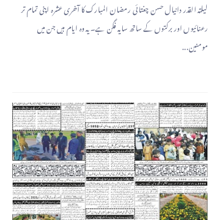
لیلتہ القدر دانیال حسن چغتائی رمضان المبارک کا آخری عشرہ اپنی تمام تر
رعنائیوں اور برکتوں کے ساتھ سایہ فگن ہے۔ یہ وہ ایام ہیں جن میں
مومنین...