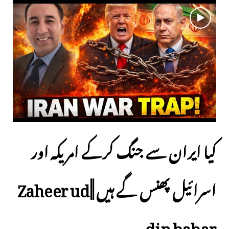
کیا ایران سے جنگ کرکے امریکہ اور
اسرائیل پھنس گے ہیں ||Zaheer ud
din babar