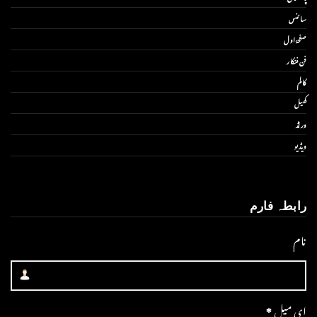
سائنس
صفحۂ اول
فن فنکار
کالم
کھیل
ورلڈ
ویڈیو
رابطہ فارم
نام
ای میل
*