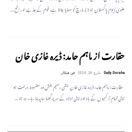
علوی) یومِ پاکستان جو 23 مارچ کو منایا جاتا ہے، قوم کے جذبے اور اتح...
حقارت از ماہم حامد: ڈیرہ غازی خان
Daily Doraha
مارچ 26, 2026
فن فنکار
حقارت: ماہم حامد: ڈیرہ غازی خان منشی رحیم بخش وہ مضبوط درخت جو
اپنی تمام تر کمیوں کے باوجود اپنی اولاد کے سر پر گھنا سایہ بنا رہا۔ وہ جو ...