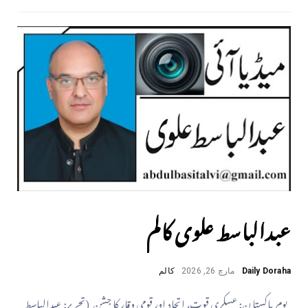
عبدالباسط علوی کالم
Daily Doraha
مارچ 26, 2026
کالم
یومِ پاکستان: عسکری قوت، اتحاد اور قومی وقار کا جشن (تحریر: عبدالباسط