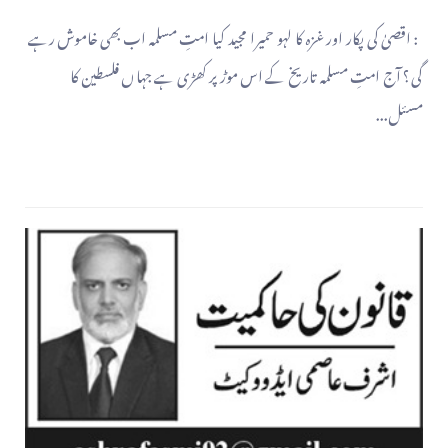
: اقصیٰ کی پکار اور غزہ کا لہو حمیرا مجید کیا امتِ مسلمہ اب بھی خاموش رہے
گی؟ آج امتِ مسلمہ تاریخ کے اس موڑ پر کھڑی ہے جہاں فلسطین کا
مسئل...