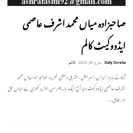
صاحبزادہ میاں محمد اشرف عاصمی
ایڈووکیٹ کالم
Daily Doraha
مارچ 26, 2026
کالم
آبنائے ہرمز: ایران ،اسرائیل، مشرق وسطیٰ تحریر: صاحبزادہ میاں محمد
اشرف عاصمی ایڈووکیٹ دنیا آج ایک بار پھر اس موڑ پر کھڑی ہے جہاں حق
اور طاق...