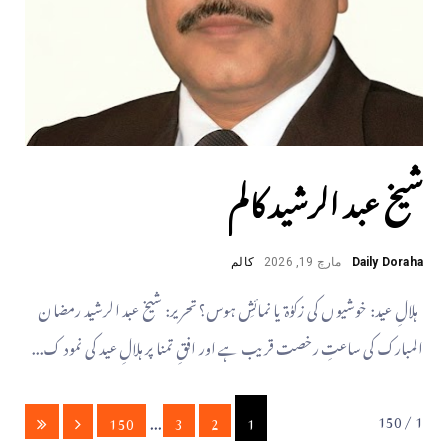
شیخ عبد الرشید کالم
Daily Doraha
مارچ 19, 2026
کالم
ہلالِ عید: خوشیوں کی زکوٰۃ یا نمائشِ ہوس؟ ​تحریر: شیخ عبد الرشید ​رمضان
المبارک کی ساعتِ رخصت قریب ہے اور افقِ تمنا پر ہلالِ عید کی نمود ک...
1 / 150
150
...
3
2
1