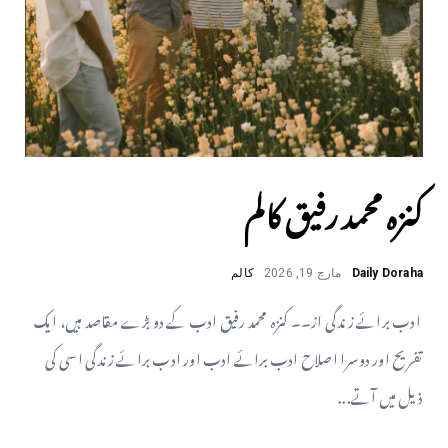
کنزہ محمد رفیق کالم
Daily Doraha
مارچ 19, 2026
کالم
ادب برائے زندگی از۔۔ کنزہ محمد رفیق ادب کے دو بڑے مقاصد ہیں، ایک
تفریح اور دوسرا اصلاح ادب برائے ادب اور ادب برائے زندگی اسی کی
ذیل میں آتے...