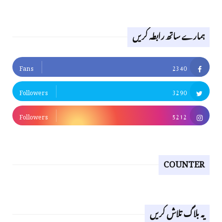
ہمارے ساتھ رابطہ کریں
Fans
2340
Followers
3290
Followers
5212
COUNTER
یہ بلاگ تلاش کریں