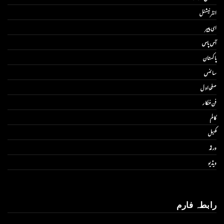
انٹر نیشنل
ای پیپر
آس پاس
پاکستان
سائنس
صفحۂ اول
فن فنکار
کالم
کھیل
ورلڈ
ویڈیو
رابطہ فارم