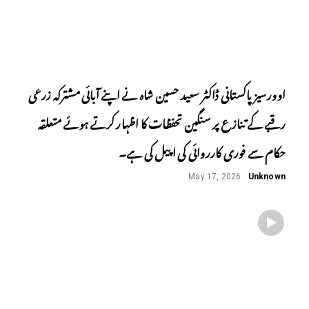
اوورسیز پاکستانی ڈاکٹر سعید حسین شاہ نے اپنے آبائی مشترکہ زرعی
رقبے کے تنازع پر سنگین تحفظات کا اظہار کرتے ہوئے متعلقہ
حکام سے فوری کارروائی کی اپیل کی ہے۔
May 17, 2026
Unknown