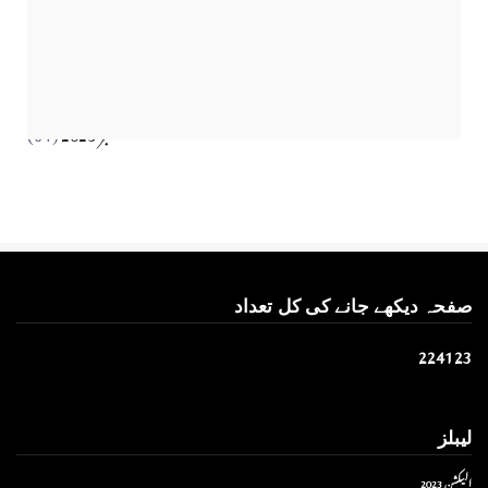
مارچ 2024
(45)
​تحریر: عاصم نواز طاہرخیلی (غازی/ہری پور)
فروری 2024
(35)
جنوری 2024
(41)
Apr 01, 2026
دسمبر 2023
(49)
نومبر 2023
(52)
اکتوبر 2023
(87)
ستمبر 2023
(64)
صفحہ دیکھے جانے کی کل تعداد
2
2
4
1
2
3
لیبلز
الیکشن 2023