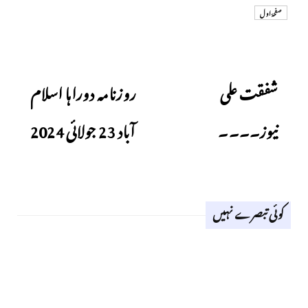
صفحۂ اول
Next
Previous
شفقت علی
روزنامہ دوراہا اسلام
نیوز۔۔۔۔
آباد 23 جولائی 2024
کوئی تبصرے نہیں