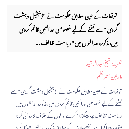
توقعات کے عین مطابق حکومت نے "ڈیجٹیل دہشت
گردی " سے نمٹنے کےلیے خصوصی عدالتیں قائم کردی
ہیں،مذکورہ عدالتوں میں" ریاست مخالف ...
​تحریر: شیخ عبدالرشید
مارلین احمر نظم
توقعات کے عین مطابق حکومت نے "ڈیجٹیل دہشت گردی " سے
نمٹنے کےلیے خصوصی عدالتیں قائم کردی ہیں،مذکورہ عدالتوں میں"
ریاست مخالف پروپیگنڈا " کرنے والوں کے خلاف کاروائی کرنا
مقصد بتایا گیا ہے، تفصیلات کے مطابق مذکورہ عدالتیں "پیکا ایکٹ