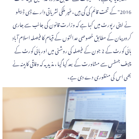
2016" کے تحت قائم کی گی ہیں،غیر ملکی نشریاتی دارے ڈی ڈبیلو
نے اپنی رپورٹ میں کہا ہے کہ وزارت قانون کی جانب سے جاری
کردہ بیان کے مطابق خصوصی عدالتوں کے قیام کا فیصلہ اسلام آباد
ہائی کورٹ کے 2 جون کے فیصلہ کی روشنی میں اور ہائی کورٹ کے
چیف جسٹس سے مشاورت کے بعد کیا گیا ، مذید یہ کہ وفاقی کابینہ نے
بھی اس کی منظوری دے دی ہے،