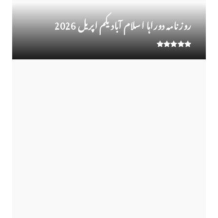
روز نامہ دوراہا اسلام آباد یکم اپریل 2026
روزنامہ دوراہا اسلام آباد 30 مارچ 2026
اوورسیز پاکستانی ڈاکٹر سعید حسین شاہ نے اپنے
آبائی مشترکہ زر...
لوح وقلم 18 اپریل 2026