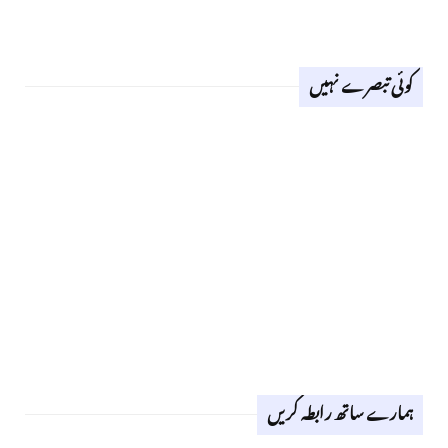
کوئی تبصرے نہیں
ہمارے ساتھ رابطہ کریں