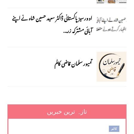
اوورسیز پاکستانی ڈاکٹر سعید حسین شاہ نے اپنے
آبائی مشترکہ زر...
تمیور سلمان قاضی کالم
تازہ ترین خبریں
کالم