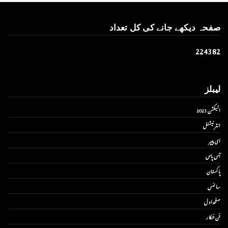
صفحہ دیکھے جانے کی کل تعداد
2
2
4
3
8
2
لیبلز
الیکشن 2023
انٹر نیشنل
ای پیپر
آس پاس
پاکستان
سائنس
صفحۂ اول
فن فنکار