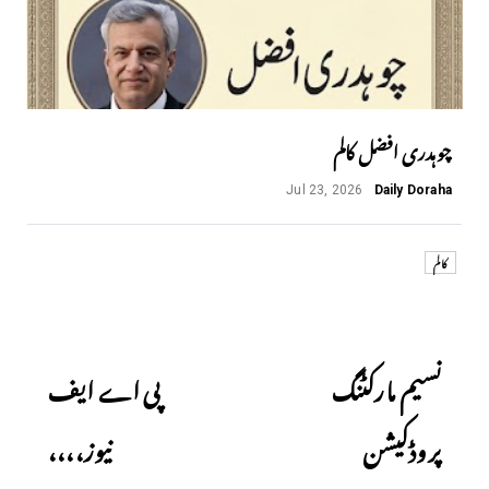
چوہدری افضل کالم
Jul 23, 2026
Daily Doraha
کالم
Next
Previous
نسیم مارکٹنگ
پی اے ایف
پروڈکیشن
نیوز،،،،