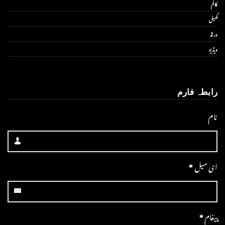
کالم
کھیل
ورلڈ
ویڈیو
رابطہ فارم
نام
ای میل
*
پیغام
*