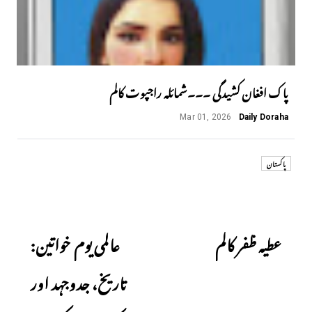
پاک افغان کشیدگی ۔۔۔شمائلہ راجپوت کالم
Mar 01, 2026
Daily Doraha
پاکستان
Next
Previous
عطیہ ظفر کالم
عالمی یوم خواتین:
تاریخ، جدوجہد اور