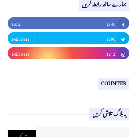
ہمارے ساتھ رابطہ کریں
Fans
2340
Followers
3290
Followers
5212
COUNTER
یہ بلاگ تلاش کریں