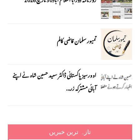
تمیور سلمان قاضی کالم
اوورسیز پاکستانی ڈاکٹر سعید حسین شاہ نے اپنے
آبائی مشترکہ زر...
تازہ ترین خبریں