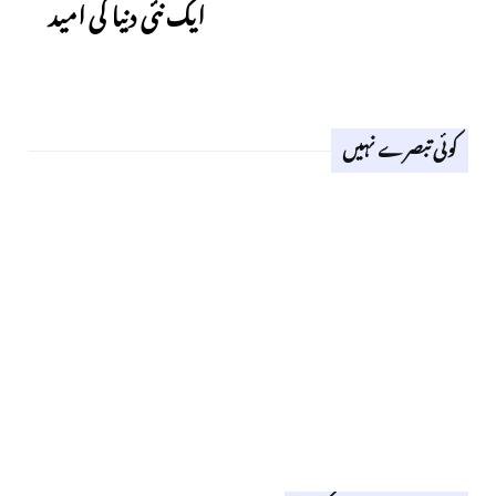
ایک نئی دنیا کی امید
کوئی تبصرے نہیں