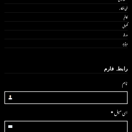
فن فنکار
کالم
کھیل
ورلڈ
ویڈیو
رابطہ فارم
نام
ای میل
*