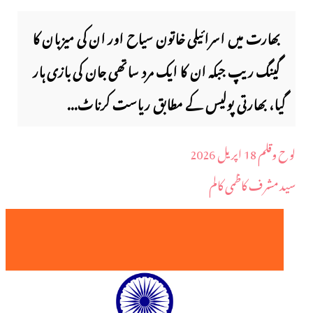
بھارت میں اسرائیلی خاتون سیاح اور ان کی میزبان کا
گینگ ریپ جبکہ ان کا ایک مرد ساتھی جان کی بازی ہار
گیا، بھارتی پولیس کے مطابق ریاست کرناٹ...
لوح وقلم 18 اپریل 2026
سید مشرف کاظمی کالم