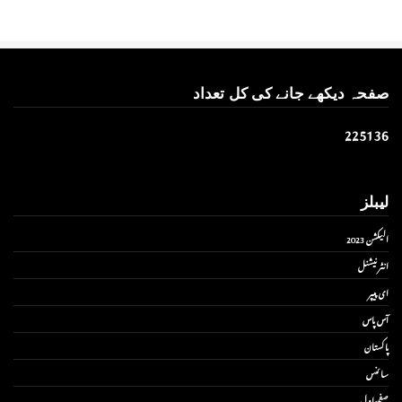
صفحہ دیکھے جانے کی کل تعداد
2
2
5
1
3
6
لیبلز
الیکشن 2023
انٹر نیشنل
ای پیپر
آس پاس
پاکستان
سائنس
صفحۂ اول