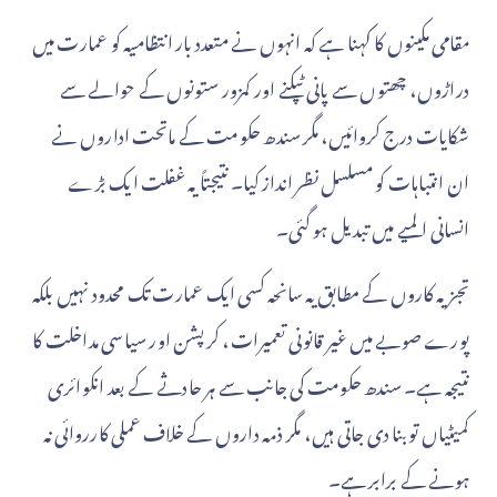
مقامی مکینوں کا کہنا ہے کہ انہوں نے متعدد بار انتظامیہ کو عمارت میں
دراڑوں، چھتوں سے پانی ٹپکنے اور کمزور ستونوں کے حوالے سے
شکایات درج کروائیں، مگر سندھ حکومت کے ماتحت اداروں نے
ان انتباہات کو مسلسل نظر انداز کیا۔ نتیجتاً یہ غفلت ایک بڑے
انسانی المیے میں تبدیل ہو گئی۔
تجزیہ کاروں کے مطابق یہ سانحہ کسی ایک عمارت تک محدود نہیں بلکہ
پورے صوبے میں غیر قانونی تعمیرات، کرپشن اور سیاسی مداخلت کا
نتیجہ ہے۔ سندھ حکومت کی جانب سے ہر حادثے کے بعد انکوائری
کمیٹیاں تو بنا دی جاتی ہیں، مگر ذمہ داروں کے خلاف عملی کارروائی نہ
ہونے کے برابر ہے۔