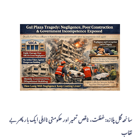
سانحہ گل پلازہ: غفلت، ناقص تعمیر اور حکومتی نااہلی ایک بار پھر بے
نقاب