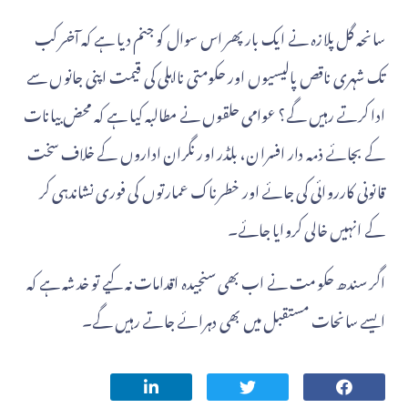
سانحہ گل پلازہ نے ایک بار پھر اس سوال کو جنم دیا ہے کہ آخر کب
تک شہری ناقص پالیسیوں اور حکومتی نااہلی کی قیمت اپنی جانوں سے
ادا کرتے رہیں گے؟ عوامی حلقوں نے مطالبہ کیا ہے کہ محض بیانات
کے بجائے ذمہ دار افسران، بلڈر اور نگران اداروں کے خلاف سخت
قانونی کارروائی کی جائے اور خطرناک عمارتوں کی فوری نشاندہی کر
کے انہیں خالی کروایا جائے۔
اگر سندھ حکومت نے اب بھی سنجیدہ اقدامات نہ کیے تو خدشہ ہے کہ
ایسے سانحات مستقبل میں بھی دہرائے جاتے رہیں گے۔