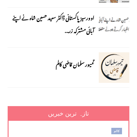
اوورسیز پاکستانی ڈاکٹر سعید حسین شاہ نے اپنے
آبائی مشترکہ زر...
تمیور سلمان قاضی کالم
تازہ ترین خبریں
کالم