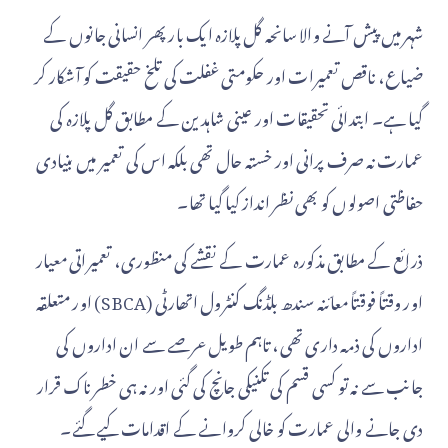
شہر میں پیش آنے والا سانحہ گل پلازہ ایک بار پھر انسانی جانوں کے
ضیاع، ناقص تعمیرات اور حکومتی غفلت کی تلخ حقیقت کو آشکار کر
گیا ہے۔ ابتدائی تحقیقات اور عینی شاہدین کے مطابق گل پلازہ کی
عمارت نہ صرف پرانی اور خستہ حال تھی بلکہ اس کی تعمیر میں بنیادی
حفاظتی اصولوں کو بھی نظر انداز کیا گیا تھا۔
ذرائع کے مطابق مذکورہ عمارت کے نقشے کی منظوری، تعمیراتی معیار
اور وقتاً فوقتاً معائنہ سندھ بلڈنگ کنٹرول اتھارٹی (SBCA) اور متعلقہ
اداروں کی ذمہ داری تھی، تاہم طویل عرصے سے ان اداروں کی
جانب سے نہ تو کسی قسم کی تکنیکی جانچ کی گئی اور نہ ہی خطرناک قرار
دی جانے والی عمارت کو خالی کروانے کے اقدامات کیے گئے۔