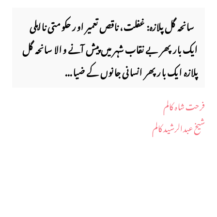
سانحہ گل پلازہ: غفلت، ناقص تعمیر اور حکومتی نااہلی
ایک بار پھر بے نقاب شہر میں پیش آنے والا سانحہ گل
پلازہ ایک بار پھر انسانی جانوں کے ضیا...
فرحت شاہ کالم
شیخ عبدالرشید کالم