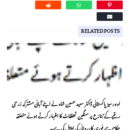
RELATED POSTS
اوورسیز پاکستانی ڈاکٹر سعید حسین شاہ نے اپنے آبائی مشترکہ زرعی
رقبے کے تنازع پر سنگین تحفظات کا اظہار کرتے ہوئے متعلقہ
حکام سے فوری کارروائی کی اپیل کی ہے۔