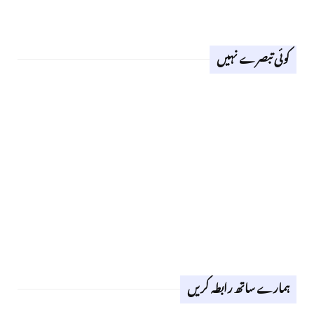
کوئی تبصرے نہیں
ہمارے ساتھ رابطہ کریں