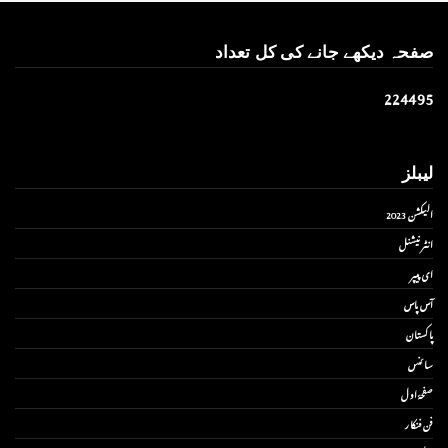
صفحہ دیکھے جانے کی کل تعداد
2
2
4
4
9
5
لیبلز
الیکشن 2023
انٹر نیشنل
ای پیپر
آس پاس
پاکستان
سائنس
صفحۂ اول
فن فنکار