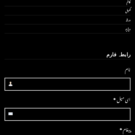
کالم
کھیل
ورلڈ
ویڈیو
رابطہ فارم
نام
ای میل
*
پیغام
*