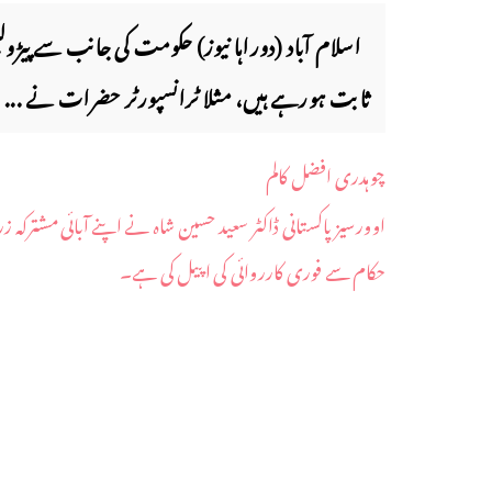
اسلام آباد (دوراہا نیوز) حکومت کی جانب سے پیڑ
ثابت ہورہے ہیں، مثلا ٹرانسپورٹر حضرات نے ...
چوہدری افضل کالم
اوورسیز پاکستانی ڈاکٹر سعید حسین شاہ نے اپنے آبائی مشترکہ
حکام سے فوری کارروائی کی اپیل کی ہے۔