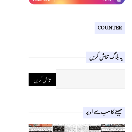
COUNTER
یہ بلاگ تلاش کریں
مہینے کا سب سے اوپر