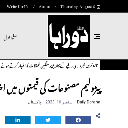
Write for Us
About
Thursday, August 6
صفحۂ اول
تازہ ترین خبر:
 شاہ نے اپنے آبائی مشترکہ زرعی رقبے کے تنازع پر سنگین تحفظات کا اظہار کرتے ہوئے متعلقہ حکا
پیڑولیم مصنوعات کی قیمتوں میں اضا
Daily Doraha
ستمبر 16, 2023
پاکستان