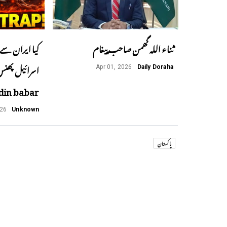
ثناء اللہ گھمن صاحب پیغام
کیا ایران سے 
Apr 01, 2026
Daily Doraha
din babar
026
Unknown
پاکستان