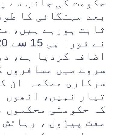
حکومت کی جانب سے پ
بعد مہنگائی کا طوف
ثابت ہورہے ہیں، مث
اضافہ کردیا ہے، دو
سروے میں مسافروں ک
سرکاری محکمہ ان کی
تیار نہیں، انھوں ن
کہ حکومتی محکموں م
مفت پیڑول ، رہائش ،