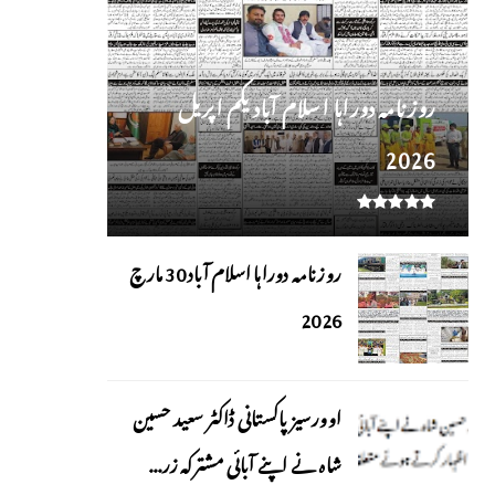
روز نامہ دوراہا اسلام آباد یکم اپریل
2026
روزنامہ دوراہا اسلام آباد 30 مارچ
2026
اوورسیز پاکستانی ڈاکٹر سعید حسین
شاہ نے اپنے آبائی مشترکہ زر...