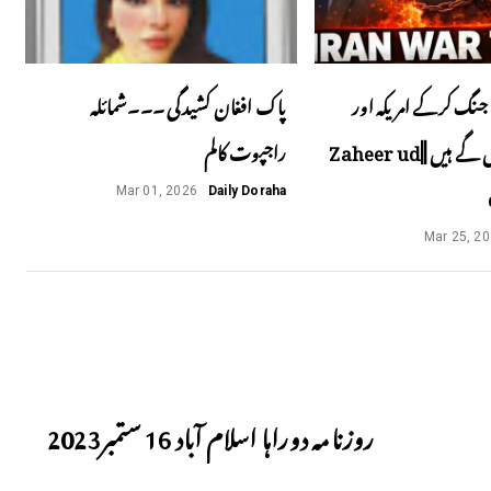
جنگ کرکے امریکہ اور
پاک افغان کشیدگی ۔۔۔شمائلہ
اسرائیل پھنس گے ہیں ||Zaheer ud
راجپوت کالم
Mar 01, 2026
Daily Doraha
Mar 25, 2
Next
روزنامہ دوراہا اسلام آباد 16 ستمبر2023