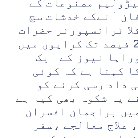
یڑولیم مصنوعات کے
ان آنےکے خدشات سچ
لا ٹرانسپورٹر حضرات
نے فورا ہی 15 سے 20 فیصد تک کرایوں میں
راہا نیوز کے ایک
ا کہنا ہے کہ کوئی
 داد رسی کرنے کو
ے یہ شکوہ بھی کیا ہے
یں براجمان افسران
 علاج معالجے ،سفر