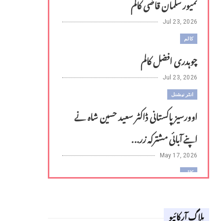
تمیور سلمان قاضی کالم
Jul 23, 2026
کالم
چوہدری افضل کالم
Jul 23, 2026
انٹر نیشنل
اوورسیز پاکستانی ڈاکٹر سعید حسین شاہ نے
اپنے آبائی مشترکہ زر...
May 17, 2026
کالم
لوح وقلم 18 اپریل 2026
بلاگ آرکائیو
Apr 18, 2026