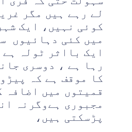
سہولت حتی کہ فری ا
لے رہے ہیں مگر غریب
کوئی نہیں، ایک شہر
میں کئی دہائیوں سے
ایک بااثر ٹولہ ہے 
رہا ہے ، دوسری جان
کا موقف ہے کہ پیڑو
قمیتوں میں اضافہ ک
مجبوری ہےوگرنہ انھ
پڑسکتی ہیں،