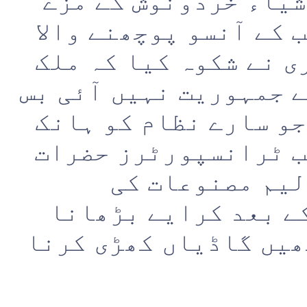
شیاء خردونوش کے مزے
 کے آنسو پوچھنے والا
ی نے شکوہ کیا کہ ملک
 جمہوریت نہیں آئی بس
جو سارے نظام کو ہانک
ب ٹرانسپورٹرز حضرات
لیم مصنوعات کی
ے بعد کرایے بڑھانا
یں گاڈیاں کھڑی کرنا