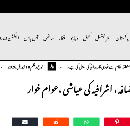
پاکستان
انٹر نیشنل
کھیل
ویڈیو
فنکار
سائنس
آس پاس
الیکشن 2023
م سے فوری کارروائی کی اپیل کی ہے۔
لوح وقلم 18 اپریل 2026
کالم
کالم
فہ ، اشرافیہ کی عیاشی ،عوام خوار