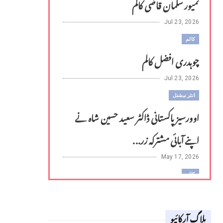
تمیور سلمان قاضی کالم
Jul 23, 2026
کالم
چوہدری افضل کالم
Jul 23, 2026
انٹر نیشنل
اوورسیز پاکستانی ڈاکٹر سعید حسین شاہ نے
اپنے آبائی مشترکہ زر...
May 17, 2026
کالم
لوح وقلم 18 اپریل 2026
بلاگ آرکائیو
Apr 18, 2026