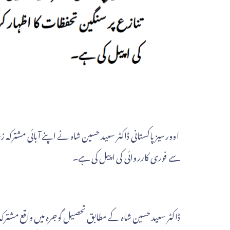
اوورسیز پاکستانی ڈاکٹر سعید حسین شاہ نے اپنے آبائی مشترکہ
سے فوری کارروائی کی اپیل کی ہے۔
ڈاکٹر سعید حسین شاہ کے مطابق تحصیل گوجرہ میں واقع مشت