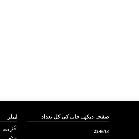
صفحہ دیکھے جانے کی کل تعداد
لیبلز
2
2
4
6
1
3
الیکشن 2023
انٹر نیشنل