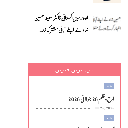
اوورسیز پاکستانی ڈاکٹر سعید حسین
شاہ نے اپنے آبائی مشترکہ زر...
تازہ ترین خبریں
کالم
لوح وقلم 26 جولائی 2026
Jul 26, 2026
کالم