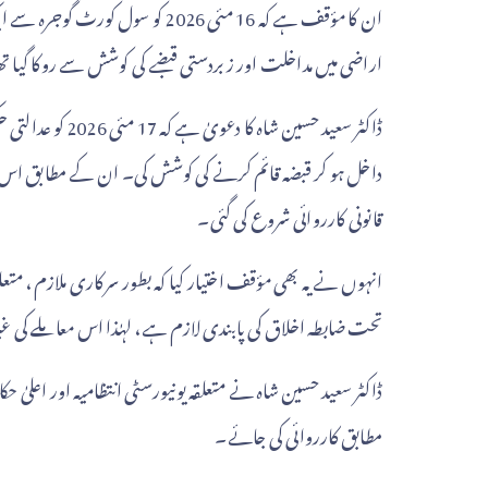
ان کا مؤقف ہے کہ 16 مئی 2026 کو 
اراضی میں مداخلت اور زبردستی قبضے کی کوشش سے روکا گیا ت
ڈاکٹر سعید حسین ش
قانونی کارروائی شروع کی گئی۔
تحت ضابطہ اخلاق کی پابندی لازم ہے، لہٰذا اس معاملے کی غیر
ڈاکٹر سعید حسین شاہ نے متعلقہ یونیورسٹی انتظامیہ اور اعلیٰ
مطابق کارروائی کی جائے۔