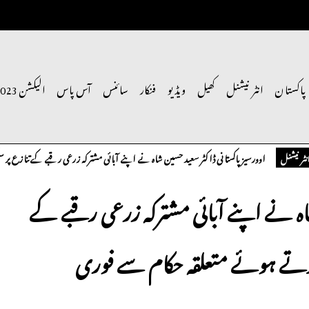
پاکستان
انٹر نیشنل
کھیل
ویڈیو
فنکار
سائنس
آس پاس
الیکشن 2023
اوورسیز پاکستانی ڈاکٹر سعید حسین شاہ نے اپنے آبائی مشترکہ زرعی رقبے کے تنازع پر سنگین
ل
شاہ نے اپنے آبائی مشترکہ زرعی رقبے کے
کرتے ہوئے متعلقہ حکام سے فوری