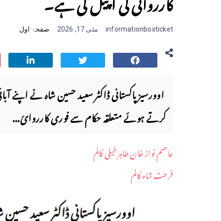
کارروائی کی اپیل کی ہے۔
informationboxticket
مئی 17, 2026
صفحۂ اول
اوورسیز پاکستانی ڈاکٹر سعید حسین شاہ نے اپنے آبا
کرتے ہوئے متعلقہ حکام سے فوری کارروائ...
عاصم نواز خان طاہرخیلی کالم
فرحت شاہ کالم