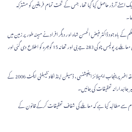
سول کورٹ گوجرہ سے ایک اسٹے آرڈر حاصل کیا گیا تھا، جس کے تحت تمام فریقین کو مشترکہ
ھا۔
اہ کا دعویٰ ہے کہ 17 مئی 2026 کو عدالتی حکم کے باوجود ڈاکٹر فیض الحسن شاہ اور دیگر افراد نے مبینہ طور پر زمین میں
داخل ہو کر قبضہ قائم کرنے کی کوشش کی۔ ان کے مطابق اس معاملے پر پولیس چوکی 283 جے بی اور تھانہ 15 گوجرہ کو اطلاع دی گئی اور
انہوں نے یہ بھی مؤقف اختیار کیا کہ بطور سرکاری ملازم، متعلقہ افسر پر پنجاب ایمپلائز ایفیشنسی، ڈسپلن اینڈ اکاونٹیبلٹی ایکٹ 2006 کے
 جانبدارانہ تحقیقات کی جائیں۔
 حکام سے مطالبہ کیا ہے کہ معاملے کی شفاف تحقیقات کرکے قانون کے