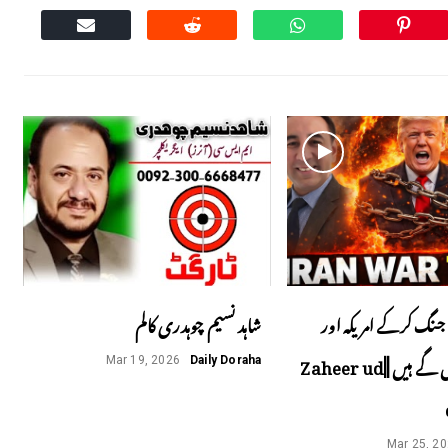
جنگ کرکے امریکہ اور
شاہد نسیم چوہدری کالم
اسرائیل پھنس گے ہیں ||Zaheer ud
Mar 19, 2026
Daily Doraha
Mar 25, 2