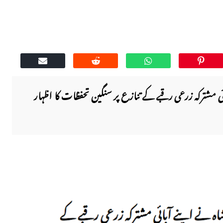
ئی مشترکہ زرعی رقبے کے تنازع پر سنگین تحفظات کا اظہار