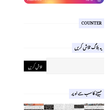
COUNTER
یہ بلاگ تلاش کریں
مہینے کا سب سے اوپر