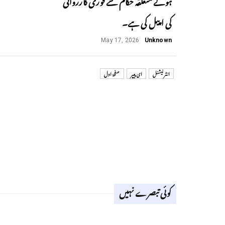
کی اپیل کی ہے۔
May 17, 2026
Unknown
انٹر نیشنل
ای پیپر
صفحۂ اول
کوئی تبصرے نہیں