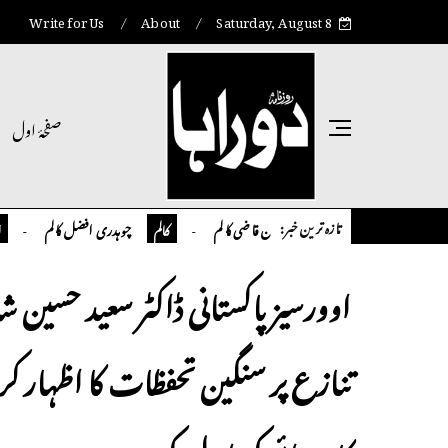
Write for Us
About
Saturday, August 8
صفحۂ اول
تازہ ترین خبر:
تمیور سلمان قاضی کالم
چوہدری افضل کالم
کالم
کالم
انٹر نیشن
اوورسیز پاکستانی ڈاکٹر سعید حسین 
تنازع پر سنگین تحفظات کا اظہار 