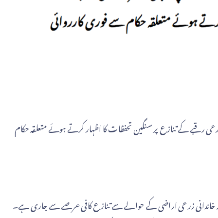
 زرعی رقبے کے تنازع پر سنگین تحفظات کا اظہار کرتے ہوئے متعلقہ حکام
رکہ خاندانی زرعی اراضی کے حوالے سے تنازع کافی عرصے سے جاری ہے۔