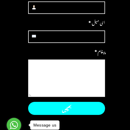
ای میل
*
پیغام
*
Message us