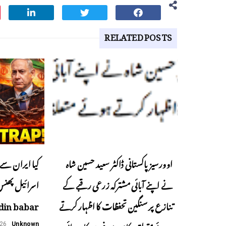
RELATED POSTS
اوورسیز پاکستانی ڈاکٹر سعید حسین شاہ
کیا ایران سے 
نے اپنے آبائی مشترکہ زرعی رقبے کے
تنازع پر سنگین تحفظات کا اظہار کرتے
din babar
ہوئے متعلقہ حکام سے فوری کارروائی
026
Unknown