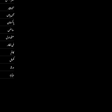
ای پیپر
آس پاس
پاکستان
سائنس
صفحۂ اول
فن فنکار
کالم
کھیل
ورلڈ
ویڈیو