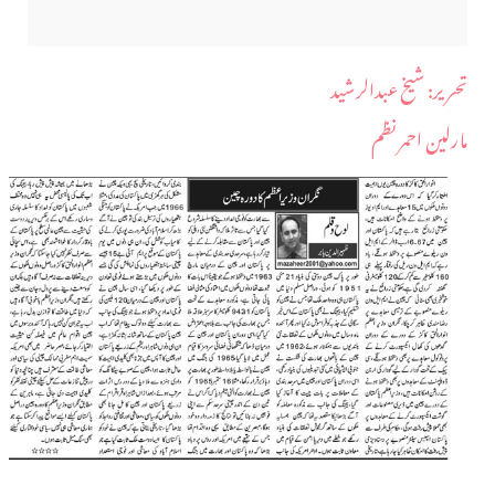
​تحریر: شیخ عبدالرشید
مارلین احمر نظم