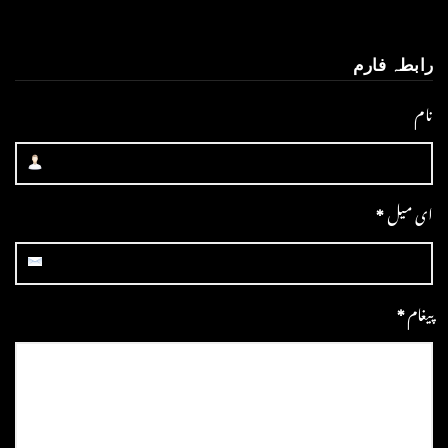
رابطہ فارم
نام
ای میل
*
پیغام
*