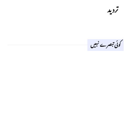
تردید
کوئی تبصرے نہیں