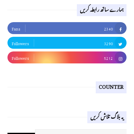
ہمارے ساتھ رابطہ کریں
Fans
2340
Followers
3290
Followers
5212
COUNTER
یہ بلاگ تلاش کریں