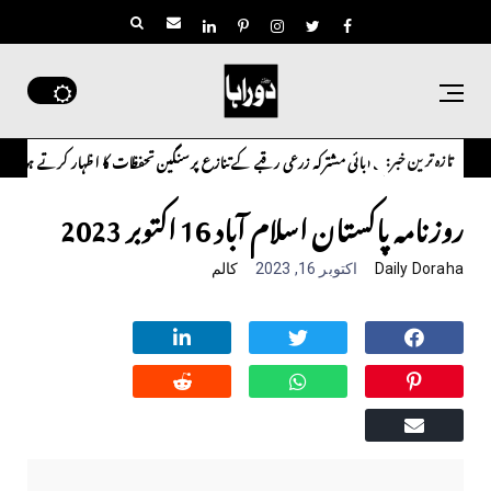
تازہ ترین خبر:
د حسین شاہ نے اپنے آبائی مشترکہ زرعی رقبے کے تنازع پر سنگین تحفظات کا اظہار کرتے ہوئے متعلق
روزنامہ پاکستان اسلام آباد 16 اکتوبر 2023
Daily Doraha
اکتوبر 16, 2023
کالم