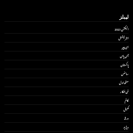
لیبلز
الیکشن 2023
انٹر نیشنل
ای پیپر
آس پاس
پاکستان
سائنس
صفحۂ اول
فن فنکار
کالم
کھیل
ورلڈ
ویڈیو