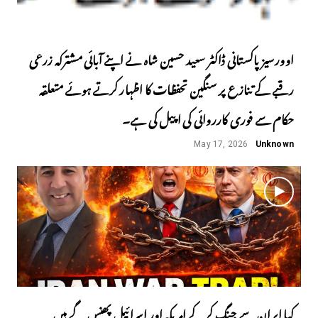
اوورسیز پاکستانی ڈاکٹر سعید حسین شاہ نے اپنے آبائی مشترکہ زرعی
رقبے کے تنازع پر سنگین تحفظات کا اظہار کرتے ہوئے متعلقہ
حکام سے فوری کارروائی کی اپیل کی ہے۔
May 17, 2026
Unknown
کیا ایران سے جنگ کرکے امریکہ اور اسرائیل پھنس گے ہیں