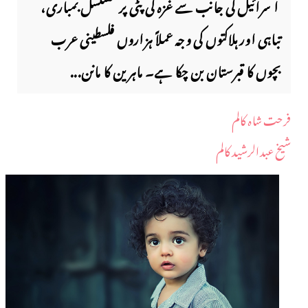
ا سرائیل کی جانب سے غزہ کی پٹی پر مسلسل بمباری،
تباہی اور ہلاکتوں کی وجہ عملاً ہزاروں فلسطینی عرب
بچوں کا قبرستان بن چکا ہے۔ ماہرین کا مانن...
فرحت شاہ کالم
شیخ عبدالرشید کالم