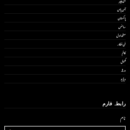
ای پیپر
آس پاس
پاکستان
سائنس
صفحۂ اول
فن فنکار
کالم
کھیل
ورلڈ
ویڈیو
رابطہ فارم
نام