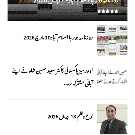
روزنامہ دوراہا اسلام آباد 30 مارچ 2026
اوورسیز پاکستانی ڈاکٹر سعید حسین شاہ نے اپنے
آبائی مشترکہ زر...
لوح وقلم 18 اپریل 2026