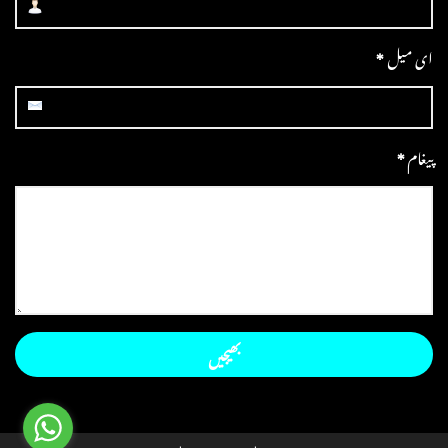
ای میل
*
پیغام
*