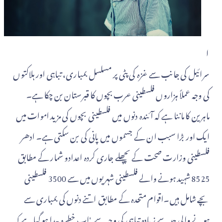
ا
سرائیل کی جانب سے غزہ کی پٹی پر مسلسل بمباری، تباہی اور ہلاکتوں
کی وجہ عملاً ہزاروں فلسطینی عرب بچوں کا قبرستان بن چکا ہے۔
ماہرین کا ماننا ہے کہ آئندہ دنوں میں فلسطینی بچوں کی مزید اموات میں
ایک اور بڑا سبب ان کے جسموں میں پانی کی بن سکتی ہے۔ ادھر
فلسطینی وزارت صحت کے پچھلے جاری کردہ اعدادو شمار کے مطابق
8525 شہید ہونے والے فلسطینی شہریوں میں سے 3500 فلسطینی
بچے شامل ہیں۔اقوام متحدہ کے مطابق اتنے دنوں کی بمباری سے
ہونے والی حد سے زیادہ تباہی کی وجہ سے 'اب خطرہ پیدا ہو گیا ہے کہ