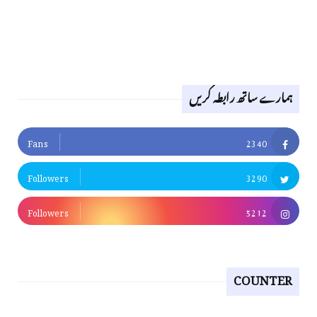
ہمارے ساتھ رابطہ کریں
Fans
2340
Followers
3290
Followers
5212
COUNTER