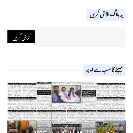
یہ بلاگ تلاش کریں
مہینے کا سب سے اوپر
روز نامہ دوراہا اسلام آباد یکم اپریل 2026