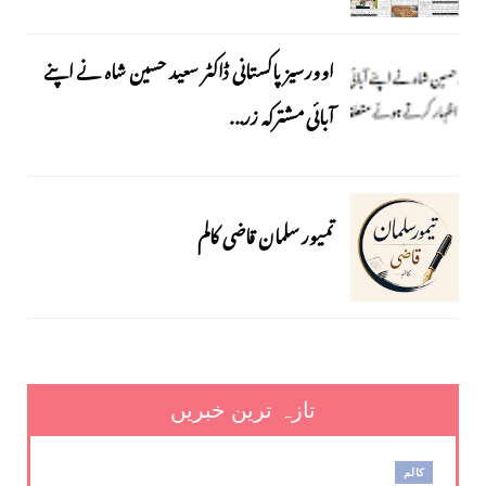
اوورسیز پاکستانی ڈاکٹر سعید حسین شاہ نے اپنے
آبائی مشترکہ زر...
تمیور سلمان قاضی کالم
تازہ ترین خبریں
کالم