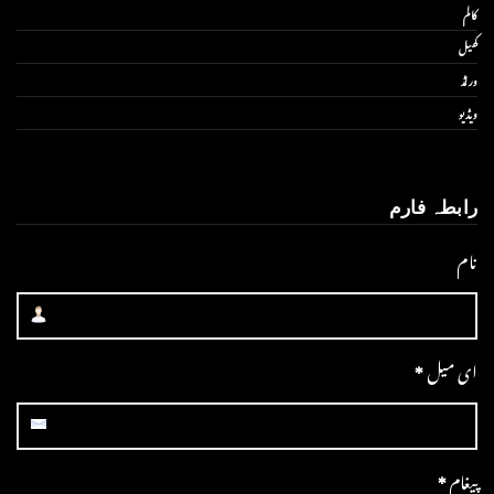
کالم
کھیل
ورلڈ
ویڈیو
رابطہ فارم
نام
ای میل
*
پیغام
*