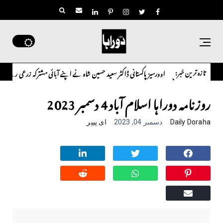
تازہ ترین خبر:
اوورسیز پاکستانی ڈاکٹر سعید حسین شاہ نے اپنے آبائی مشترکہ زرعی رقبے کے تنازع پر سنگین تحف
روزنامہ دوراہا اسلام آباد 4 دسمبر 2023
Daily Doraha
دسمبر 04, 2023
ای پیپر