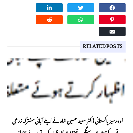
RELATED POSTS
اوورسیز پاکستانی ڈاکٹر سعید حسین شاہ نے اپنے آبائی مشترکہ زرعی
رقبے کے تنازع پر سنگین تحفظات کا اظہار کرتے ہوئے متعلقہ