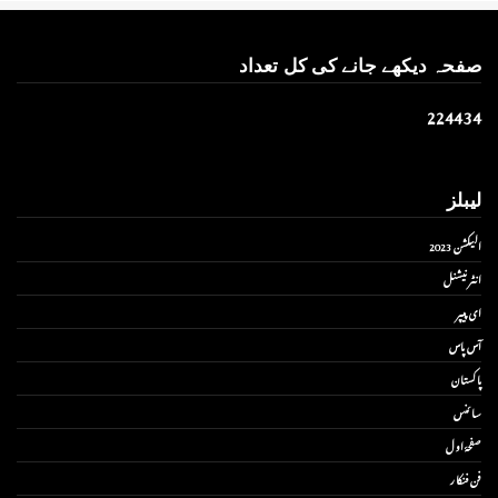
صفحہ دیکھے جانے کی کل تعداد
2
2
4
4
3
4
لیبلز
الیکشن 2023
انٹر نیشنل
ای پیپر
آس پاس
پاکستان
سائنس
صفحۂ اول
فن فنکار