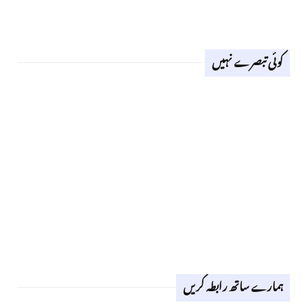
کوئی تبصرے نہیں
ہمارے ساتھ رابطہ کریں