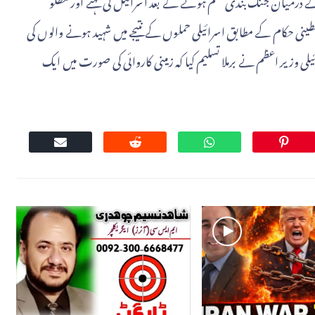
کے درمیان جنگ بندی ختم ہونے کے بعد اسرائیل کی نہتے اور مظلو
ینی حکام کے مطابق اسرائیلی حملوں کے نتیجے میں شہید ہونے والوں کی
 اسرائیلی وزیر اعظم نے برملا تسلیم کیا کہ زمینی کاروائی کی صورت میں ایک