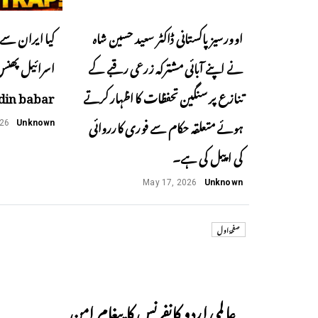
اوورسیز پاکستانی ڈاکٹر سعید حسین شاہ
کیا ایران سے 
نے اپنے آبائی مشترکہ زرعی رقبے کے
تنازع پر سنگین تحفظات کا اظہار کرتے
din babar
ہوئے متعلقہ حکام سے فوری کارروائی
026
Unknown
کی اپیل کی ہے۔
May 17, 2026
Unknown
صفحۂ اول
Previous
عالمی اردو کانفرنس کا پیغام امن