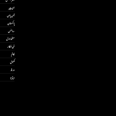
ای پیپر
آس پاس
پاکستان
سائنس
صفحۂ اول
فن فنکار
کالم
کھیل
ورلڈ
ویڈیو