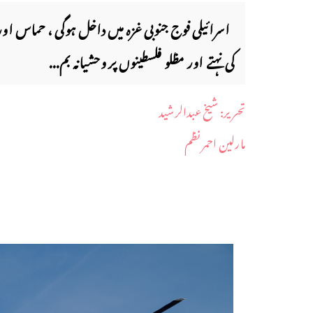
اسرائیلی فوج جنوبی غزہ میں داخل ہوگی ، حماس ا
کی نہتے اور مظلو فلسطینوں پر وحشیانہ بم...
​تحریر: شیخ عبدالرشید
مارلین احمر نظم