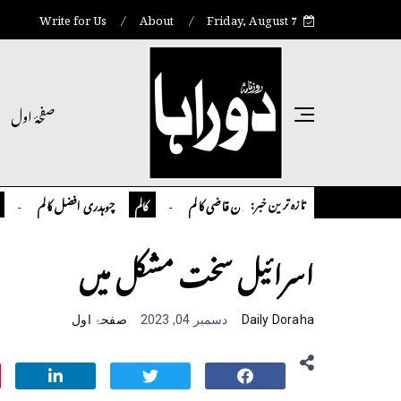
Write for Us
About
Friday, August 7
صفحۂ اول
تازہ ترین خبر:
تمیور سلمان قاضی کالم
چوہدری افضل کالم
کالم
کالم
انٹر نیشنل
اسرائیل سخت مشکل میں
Daily Doraha
دسمبر 04, 2023
صفحۂ اول