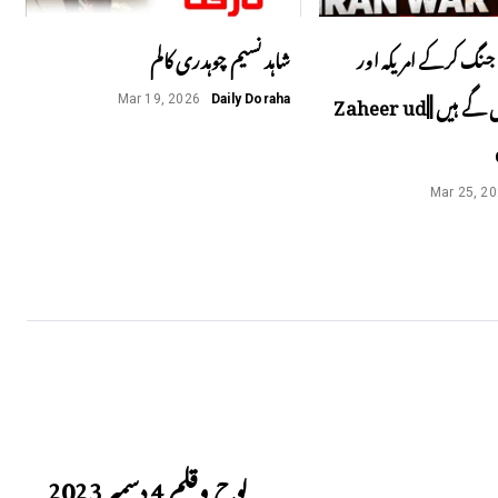
جنگ کرکے امریکہ اور
شاہد نسیم چوہدری کالم
اسرائیل پھنس گے ہیں ||Zaheer ud
Mar 19, 2026
Daily Doraha
Mar 25, 2
Next
لوح وقلم 4 دسمبر 2023