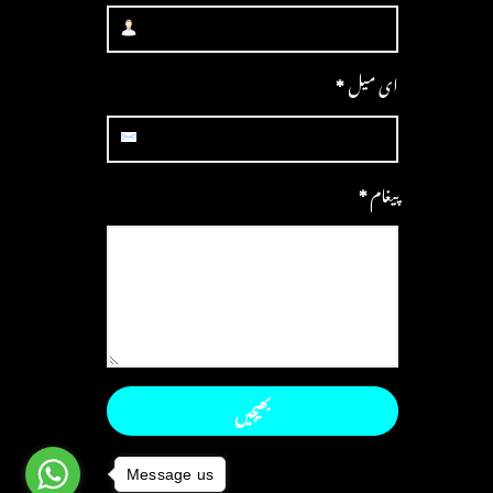
ای میل
*
پیغام
*
Message us