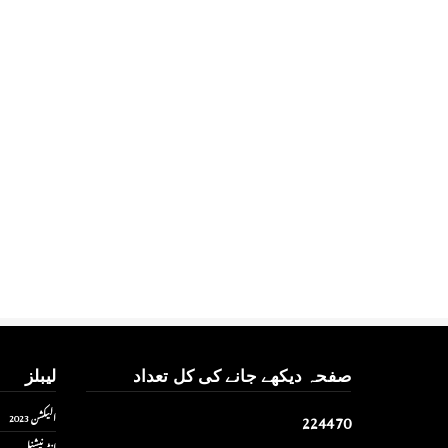
صفحہ دیکھے جانے کی کل تعداد
لیبلز
2
2
4
4
7
0
الیکشن 2023
انٹر نیشنل