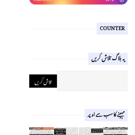
COUNTER
یہ بلاگ تلاش کریں
مہینے کا سب سے اوپر