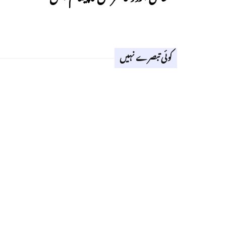
کوئی تبصرے نہیں