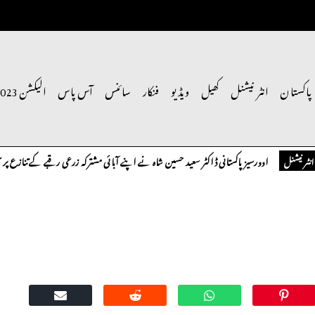
پاکستان
انٹر نیشنل
کھیل
ویڈیو
فنکار
سائنس
آس پاس
الیکشن 2023
اوورسیز پاکستانی ڈاکٹر سعید حسین شاہ نے اپنے آبائی مشترکہ زرعی رقبے کے تنازع پر سنگین 