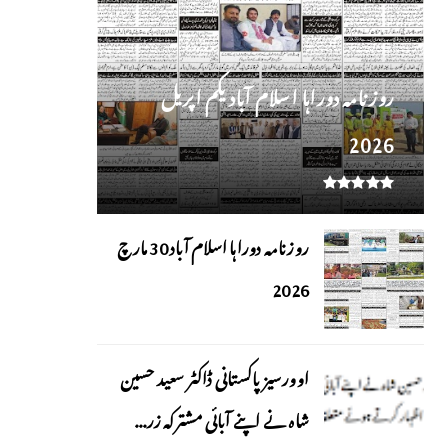
روز نامہ دوراہا اسلام آباد یکم اپریل
2026
روزنامہ دوراہا اسلام آباد 30 مارچ
2026
اوورسیز پاکستانی ڈاکٹر سعید حسین
شاہ نے اپنے آبائی مشترکہ زر...