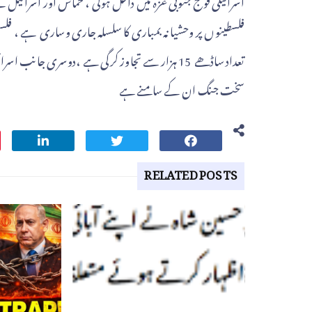
اسرائیلی فوج جنوبی غزہ میں داخل ہوگی ، حماس اور اسرائیل 
فلسطینوں پر وحشیانہ بمباری کا سلسلہ جاری وساری ہے ، فلسط
تعداد ساڈھے 15 ہزار سے تجاوز کرگی ہے ،دوسری جانب
سخت جنگ ان کے سامنے ہے
RELATED POSTS