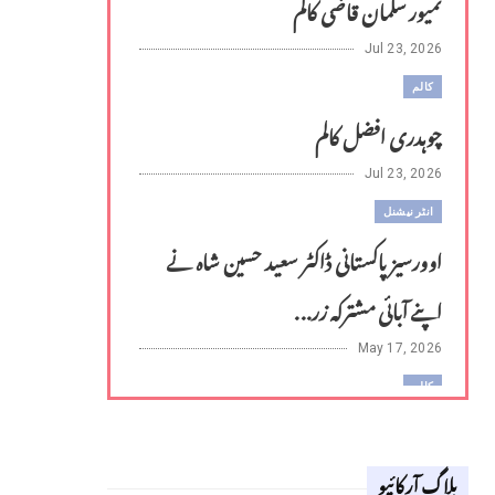
تمیور سلمان قاضی کالم
Jul 23, 2026
کالم
چوہدری افضل کالم
Jul 23, 2026
انٹر نیشنل
اوورسیز پاکستانی ڈاکٹر سعید حسین شاہ نے
اپنے آبائی مشترکہ زر...
May 17, 2026
کالم
لوح وقلم 18 اپریل 2026
بلاگ آرکائیو
Apr 18, 2026