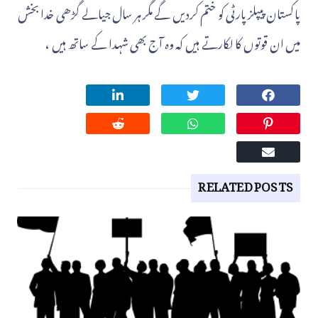
پاکستان پیپلزپارٹی کو ختم کردیں گے مگر ہر سال جیالے گڑھی خدا بخش
میں ان قوتوں کا لکارتے ہیں کہ وہ آج بھی شہدا کے ساتھ ہیں ،
RELATED POSTS