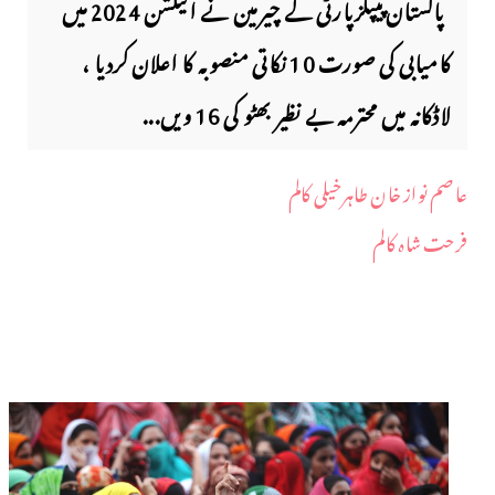
پاکستان پیپلزپارٹی کے چیرمین نے الیکشن 2024 میں
کامیابی کی صورت 10 نکاتی منصوبہ کا اعلان کردیا ،
لاڈکانہ میں محترمہ بے نظیر بھٹو کی 16 ویں...
عاصم نواز خان طاہرخیلی کالم
فرحت شاہ کالم