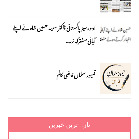
اوورسیز پاکستانی ڈاکٹر سعید حسین شاہ نے اپنے
آبائی مشترکہ زر...
تمیور سلمان قاضی کالم
تازہ ترین خبریں