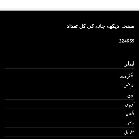
صفحہ دیکھے جانے کی کل تعداد
2
2
4
6
5
9
لیبلز
الیکشن 2023
انٹر نیشنل
ای پیپر
آس پاس
پاکستان
سائنس
صفحۂ اول