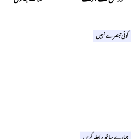
کوئی تبصرے نہیں
ہمارے ساتھ رابطہ کریں