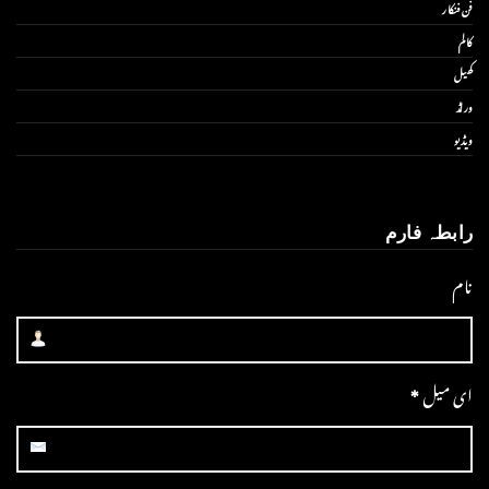
فن فنکار
کالم
کھیل
ورلڈ
ویڈیو
رابطہ فارم
نام
ای میل
*