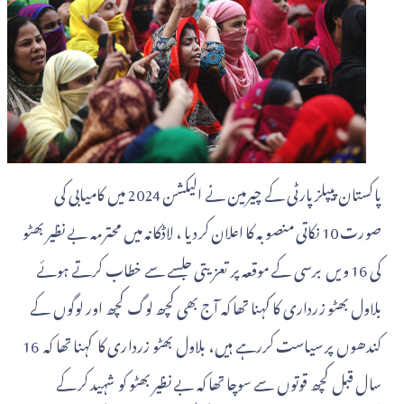
پاکستان پیپلزپارٹی کے چیرمین نے الیکشن 2024 میں کامیابی کی
صورت 10 نکاتی منصوبہ کا اعلان کردیا ، لاڈکانہ میں محترمہ بے نظیر بھٹو
کی 16 ویں برسی کے موقعہ پر تعزیتی جلسے سے خطاب کرتے ہوئے
بلاول بھٹو زرداری کا کہنا تھا کہ آج بھی کچھ لوگ کچھ اور لوگوں کے
کندھوں پر سیاست کررہے ہیں، بلاول بھٹو زرداری کا کہنا تھا کہ 16
سال قبل کچھ قوتوں سے سوچا تھا کہ بے نظیر بھٹو کو شہید کرکے