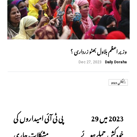
وزیر اعظم بلاول بھٹو زرداری ؟
Dec 27, 2023
Daily Doraha
الیکشن 2023
Next
Previous
2023 میں 29
پی ٹی آئی امیداروں کی
خودکش حملے ہوئے
مشکلات جاری