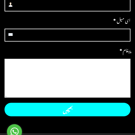
ای میل
*
پیغام
*