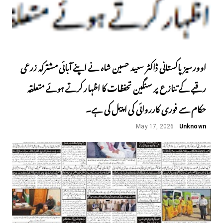
اوورسیز پاکستانی ڈاکٹر سعید حسین شاہ نے اپنے آبائی مشترکہ زرعی
رقبے کے تنازع پر سنگین تحفظات کا اظہار کرتے ہوئے متعلقہ
حکام سے فوری کارروائی کی اپیل کی ہے۔
May 17, 2026
Unknown