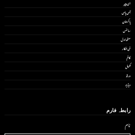
ای پیپر
آس پاس
پاکستان
سائنس
صفحۂ اول
فن فنکار
کالم
کھیل
ورلڈ
ویڈیو
رابطہ فارم
نام