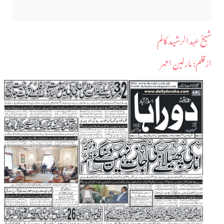
شیخ عبدالرشید کالم
ازقلم: مارلین احمر