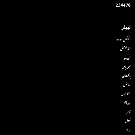
2
2
4
4
7
8
لیبلز
الیکشن 2023
انٹر نیشنل
ای پیپر
آس پاس
پاکستان
سائنس
صفحۂ اول
فن فنکار
کالم
کھیل
ورلڈ