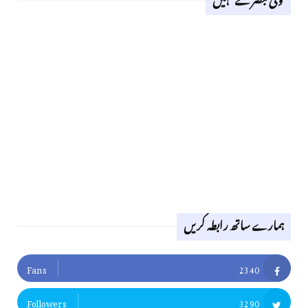
ہمارے ساتھ رابطہ کریں
Fans
2340
Followers
3290