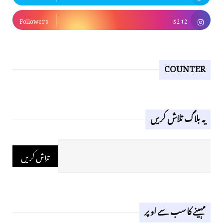
Followers
5212
COUNTER
یہ بلاگ تلاش کریں
مہینے کا سب سے اوپر