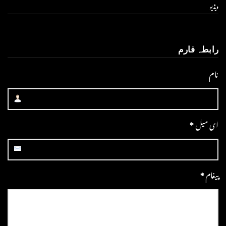
ویڈیو
رابطہ فارم
نام
ای میل
*
پیغام
*