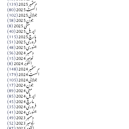
ستمبر 2025
(139)
Apr 04, 2026
اگست 2025
(80)
جولائی 2025
(102)
فن فنکار
جون 2025
(58)
مارلین احمر نظم
مئی 2025
(8)
اپریل 2025
(40)
مارچ 2025
(115)
Apr 04, 2026
فروری 2025
(51)
جنوری 2025
(48)
کالم
دسمبر 2024
(56)
آزاد کشمیر جیسے احتجاج کی ضرورت ہے؟ از،،، ظہیرالدین
نومبر 2024
(15)
اکتوبر 2024
(8)
ستمبر 2024
(148)
بابر
اگست 2024
(179)
جولائی 2024
(105)
Apr 03, 2026
جون 2024
(17)
مئی 2024
(89)
کالم
اپریل 2024
(85)
مارچ 2024
(45)
​تحریر: عاصم نواز طاہرخیلی (غازی/ہری پور)
فروری 2024
(35)
جنوری 2024
(41)
Apr 01, 2026
دسمبر 2023
(49)
نومبر 2023
(52)
اکتوبر 2023
(87)