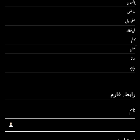
پاکستان
سائنس
صفحۂ اول
فن فنکار
کالم
کھیل
ورلڈ
ویڈیو
رابطہ فارم
نام
ای میل
*