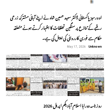
اوورسیز پاکستانی ڈاکٹر سعید حسین شاہ نے اپنے آبائی مشترکہ زرعی
رقبے کے تنازع پر سنگین تحفظات کا اظہار کرتے ہوئے متعلقہ
حکام سے فوری کارروائی کی اپیل کی ہے۔
May 17, 2026
Unknown
روز نامہ دوراہا اسلام آباد یکم اپریل 2026