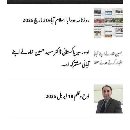
روزنامہ دوراہا اسلام آباد 30 مارچ 2026
اوورسیز پاکستانی ڈاکٹر سعید حسین شاہ نے اپنے
آبائی مشترکہ زر...
لوح وقلم 18 اپریل 2026