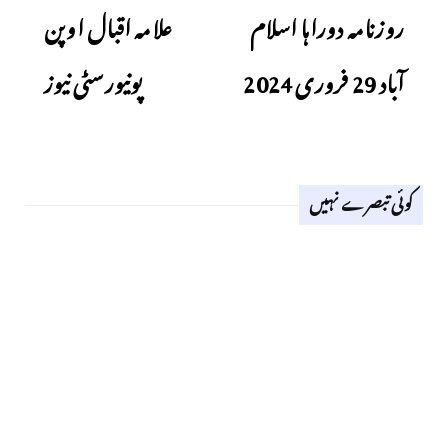
روزنامہ دوراہا اسلام
علامہ اقبال اوپن
آباد 29 فروری 2024
پونیورسٹی نیوز
کوئی تبصرے نہیں