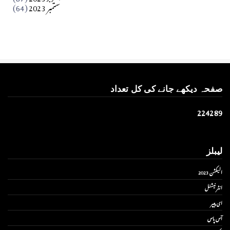
ستمبر 2023
(64)
صفحہ دیکھے جانے کی کل تعداد
2
2
4
2
8
9
لیبلز
الیکشن 2023
انٹر نیشنل
ای پیپر
آس پاس