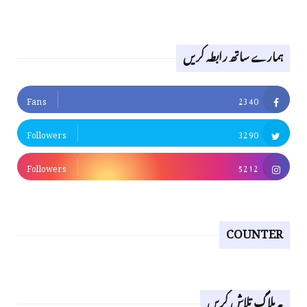
ہمارے ساتھ رابطہ کریں
Fans
2340
Followers
3290
Followers
5212
COUNTER
یہ بلاگ تلاش کریں