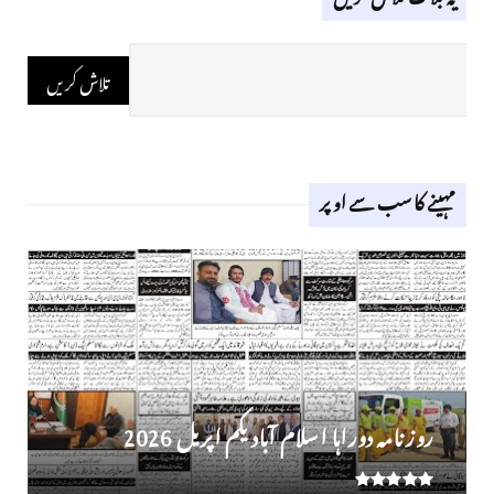
مہینے کا سب سے اوپر
روز نامہ دوراہا اسلام آباد یکم اپریل 2026