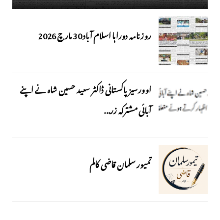
روزنامہ دوراہا اسلام آباد 30 مارچ 2026
اوورسیز پاکستانی ڈاکٹر سعید حسین شاہ نے اپنے
آبائی مشترکہ زر...
تمیور سلمان قاضی کالم