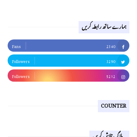
ہمارے ساتھ رابطہ کریں
Fans
2340
Followers
3290
Followers
5212
COUNTER
یہ بلاگ تلاش کریں