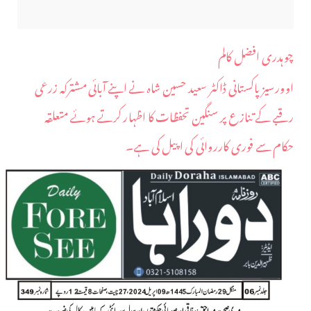
چوہدری افضل کالم
اوورسیز پاکستانی ڈاکٹر سعید حسین شاہ نے اپنے آبائی مشترکہ زرعی
رقبے کے تنازع پر سنگین تحفظات کا اظہار کرتے ہوئے متعلقہ
حکام سے فوری کارروائی کی اپیل کی ہے۔