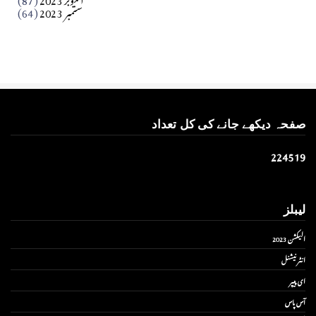
ستمبر 2023
(64)
صفحہ دیکھے جانے کی کل تعداد
2
2
4
5
1
9
لیبلز
الیکشن 2023
انٹر نیشنل
ای پیپر
آس پاس