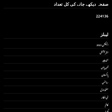
صفحہ دیکھے جانے کی کل تعداد
2
2
4
1
3
6
لیبلز
الیکشن 2023
انٹر نیشنل
ای پیپر
آس پاس
پاکستان
سائنس
صفحۂ اول
فن فنکار
کالم
کھیل