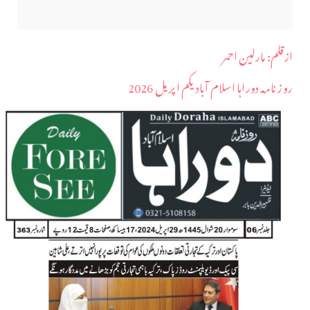
ازقلم: مارلین احمر
روز نامہ دوراہا اسلام آباد یکم اپریل 2026