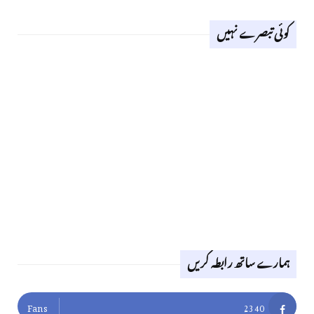
کوئی تبصرے نہیں
ہمارے ساتھ رابطہ کریں
Fans
2340