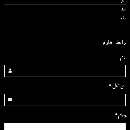
ورلڈ
ویڈیو
رابطہ فارم
نام
ای میل
*
پیغام
*