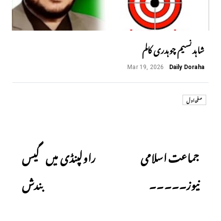
شاہد نسیم چوہدری کالم
Mar 19, 2026
Daily Doraha
صفحۂ اول
Next
Previous
جماعت اسلامی
راولپنڈی میں گیس
نیوز۔۔۔۔۔
بندش