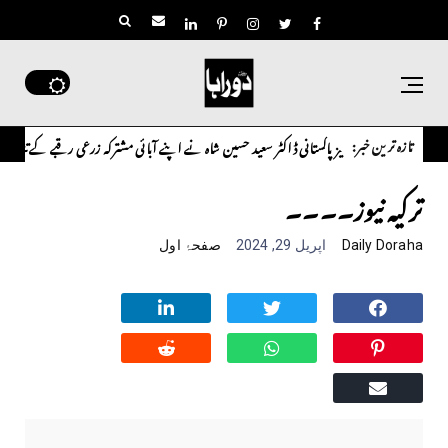
تازہ ترین خبر:
اوورسیز پاکستانی ڈاکٹر سعید حسین شاہ نے اپنے آبائی مشترکہ زرعی رقبے کے تنازع پر سن
یشنل
ترکیہ نیوز۔۔۔۔
Daily Doraha
اپریل 29, 2024
صفحۂ اول