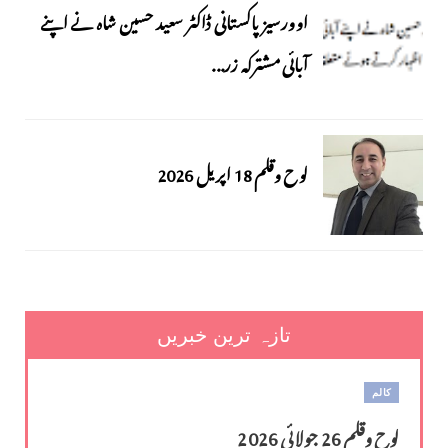
اوورسیز پاکستانی ڈاکٹر سعید حسین شاہ نے اپنے
آبائی مشترکہ زر...
لوح وقلم 18 اپریل 2026
تازہ ترین خبریں
کالم
لوح وقلم 26 جولائی 2026