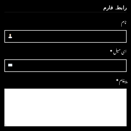
رابطہ فارم
نام
ای میل
*
پیغام
*