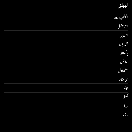
لیبلز
الیکشن 2023
انٹر نیشنل
ای پیپر
آس پاس
پاکستان
سائنس
صفحۂ اول
فن فنکار
کالم
کھیل
ورلڈ
ویڈیو