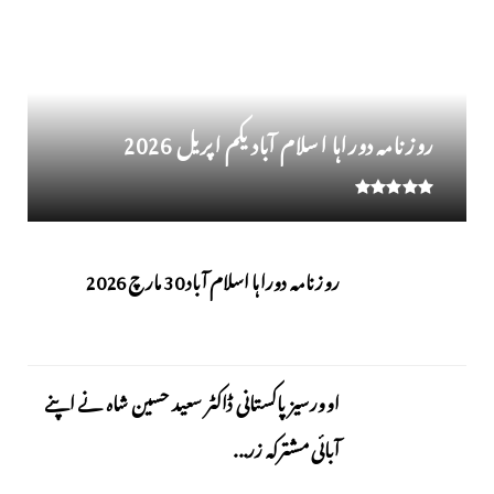
روز نامہ دوراہا اسلام آباد یکم اپریل 2026
روزنامہ دوراہا اسلام آباد 30 مارچ 2026
اوورسیز پاکستانی ڈاکٹر سعید حسین شاہ نے اپنے
آبائی مشترکہ زر...