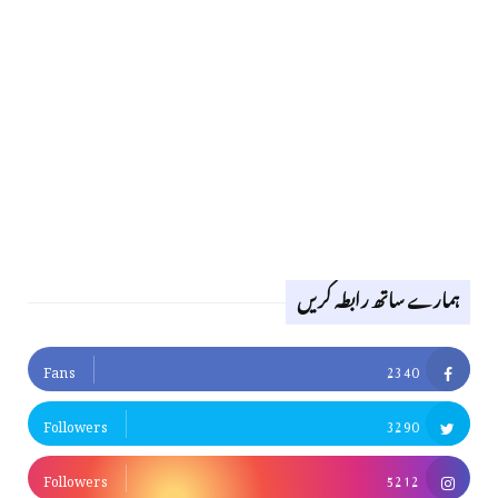
ہمارے ساتھ رابطہ کریں
Fans
2340
Followers
3290
Followers
5212