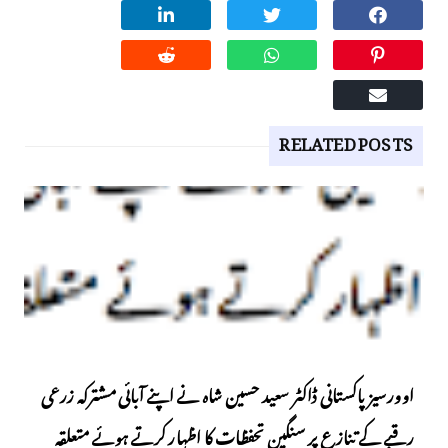
RELATED POSTS
اوورسیز پاکستانی ڈاکٹر سعید حسین شاہ نے اپنے آبائی مشترکہ زرعی
رقبے کے تنازع پر سنگین تحفظات کا اظہار کرتے ہوئے متعلقہ