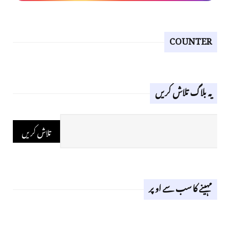
COUNTER
یہ بلاگ تلاش کریں
مہینے کا سب سے اوپر