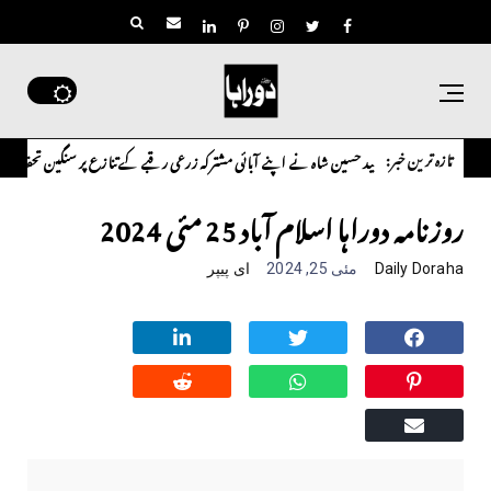
تازہ ترین خبر:
 سعید حسین شاہ نے اپنے آبائی مشترکہ زرعی رقبے کے تنازع پر سنگین تحفظات کا اظہار کرتے ہوئے 
روزنامہ دوراہا اسلام آباد 25 مئی 2024
Daily Doraha
مئی 25, 2024
ای پیپر