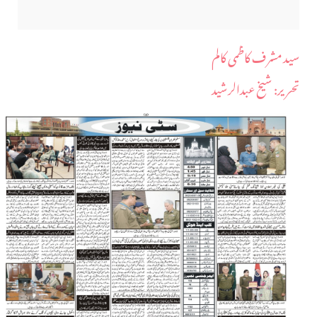
سید مشرف کاظمی کالم
​تحریر: شیخ عبدالرشید