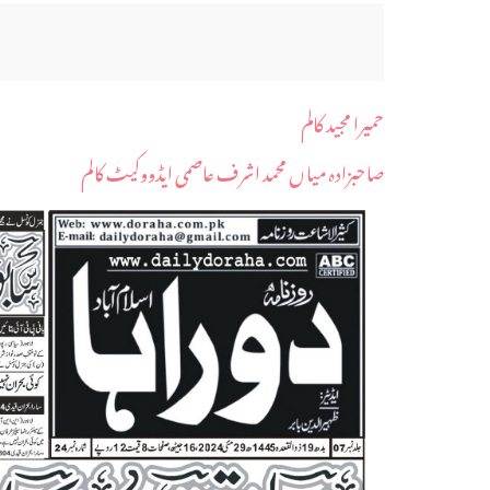
حمیرا مجید کالم
صاحبزادہ میاں محمد اشرف عاصمی ایڈووکیٹ کالم