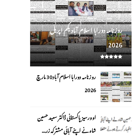
روز نامہ دوراہا اسلام آباد یکم اپریل
2026
روزنامہ دوراہا اسلام آباد 30 مارچ
2026
اوورسیز پاکستانی ڈاکٹر سعید حسین
شاہ نے اپنے آبائی مشترکہ زر...