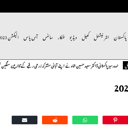
پاکستان
انٹر نیشنل
کھیل
ویڈیو
فنکار
سائنس
آس پاس
الیکشن 2023
تانی ڈاکٹر سعید حسین شاہ نے اپنے آبائی مشترکہ زرعی رقبے کے تنازع پر سنگین تحفظات کا اظہار 