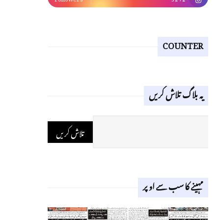
COUNTER
یہ بلاگ تلاش کریں
مہینے کا سب سے اوپر