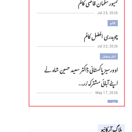
تمیور سلمان قاضی کالم
Jul 23, 2026
کالم
چوہدری افضل کالم
Jul 23, 2026
انٹر نیشنل
اوورسیز پاکستانی ڈاکٹر سعید حسین شاہ نے
اپنے آبائی مشترکہ زر...
May 17, 2026
کالم
لوح وقلم 18 اپریل 2026
بلاگ آرکائیو
Apr 18, 2026