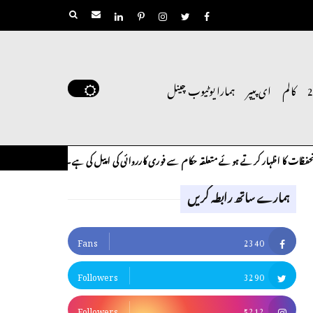
کالم
ای پیپر
ہمارا یوٹیوب چینل
کرتے ہوئے متعلقہ حکام سے فوری کارروائی کی اپیل کی ہے۔
لوح وقلم 18 اپریل 2026
کالم
ہمارے ساتھ رابطہ کریں
Fans
2340
Followers
3290
Followers
5212