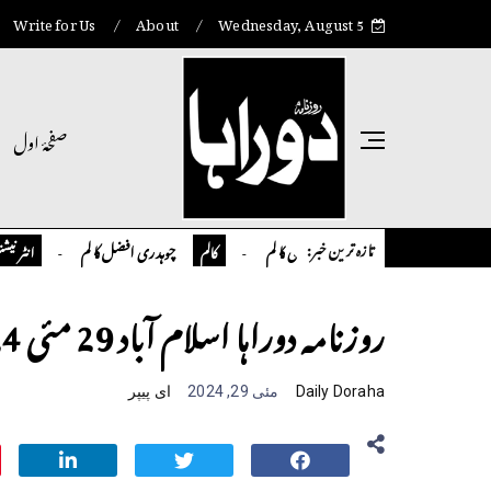
Write for Us
About
Wednesday, August 5
صفحۂ اول
تازہ ترین خبر:
تمیور سلمان قاضی کالم
چوہدری افضل کالم
اوورسیز پاکس
کالم
انٹر نیشنل
روزنامہ دوراہا اسلام آباد 29 مئی 2024
Daily Doraha
مئی 29, 2024
ای پیپر