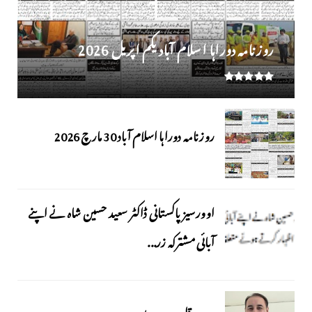
روز نامہ دوراہا اسلام آباد یکم اپریل 2026
روزنامہ دوراہا اسلام آباد 30 مارچ 2026
اوورسیز پاکستانی ڈاکٹر سعید حسین شاہ نے اپنے
آبائی مشترکہ زر...