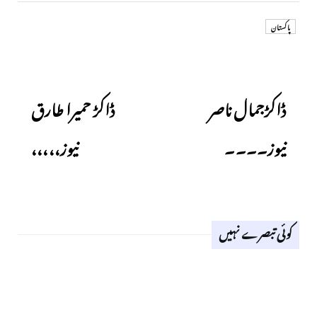
پاکستان
Next
Previous
ڈاکڑجمال ناصر
ڈاکڑ حمیرا طارق
نیوز۔۔۔۔
نیوز،،،،،
کوئی تبصرے نہیں