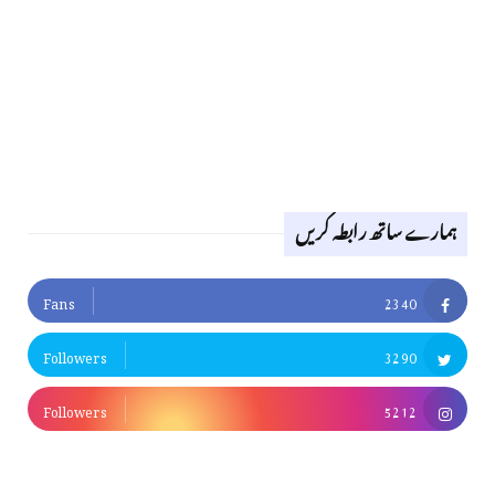
ہمارے ساتھ رابطہ کریں
Fans
2340
Followers
3290
Followers
5212