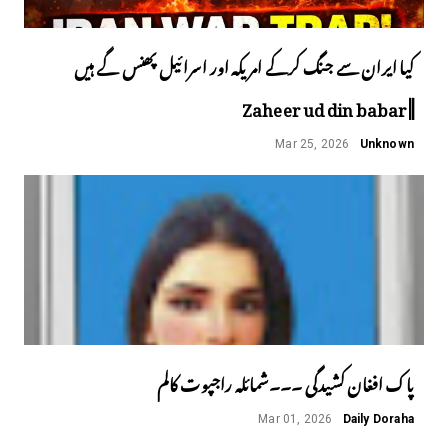
کیا ایران سے جنگ کرکے امریکہ اور اسرائیل پھنس گے ہیں
||Zaheer ud din babar
Mar 25, 2026
Unknown
پاک افغان کشیدگی ۔۔۔شمائلہ راجپوت کالم
Mar 01, 2026
Daily Doraha