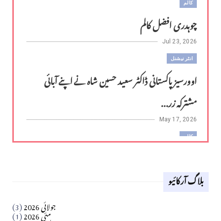
کالم
چوہدری افضل کالم
Jul 23, 2026
انٹر نیشنل
اوورسیز پاکستانی ڈاکٹر سعید حسین شاہ نے اپنے آبائی
مشترکہ زر...
May 17, 2026
کالم
لوح وقلم 18 اپریل 2026
بلاگ آرکائیو
Apr 18, 2026
کالم
جولائی 2026
(3)
سید مشرف کاظمی کالم
مئی 2026
(1)