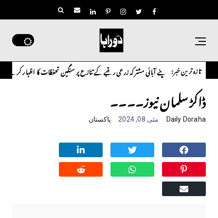
تازہ ترین خبر:
د حسین شاہ نے اپنے آبائی مشترکہ زرعی رقبے کے تنازع پر سنگین تحفظات کا اظہار کرتے ہوئے متعل
ڈاکڑ سلمان نیوز۔۔۔۔
Daily Doraha
مئی 08, 2024
پاکستان