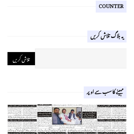
COUNTER
یہ بلاگ تلاش کریں
مہینے کا سب سے اوپر