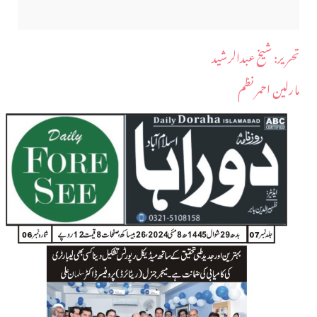
​تحریر: شیخ عبدالرشید
مارلین احمر نظم