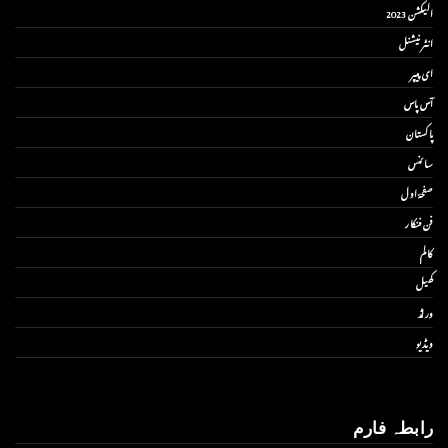
الیکشن 2023
انٹر نیشنل
ای پیپر
آس پاس
پاکستان
سائنس
صفحۂ اول
فن فنکار
کالم
کھیل
ورلڈ
ویڈیو
رابطہ فارم