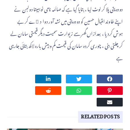
دودہ پتی پلا کر لوٹ لیا ، بتایا گیا ہے کہ صائمہ نامی نوبہیتا دولہن نے
اپنے خاوند اقبال حسین کو دودہ پتی میں نشہ آور دوا د ٓے کر بے
ہوش کردیا ، بعدازاں گھر سے زیوارت سمیت دیگر قیمتی سامان لے
کر چلتی بنی ، چوری کردہ سامان کی قیمت کم وبیش بارہ لاکھ بتائی جارہی
ہے
RELATED POSTS