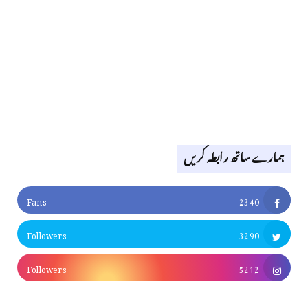
ہمارے ساتھ رابطہ کریں
Fans
2340
Followers
3290
Followers
5212