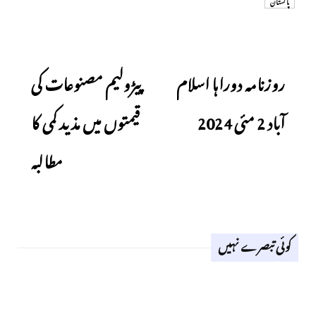
پاکستان
Next
Previous
روزنامہ دوراہا اسلام
پیڑولیم مصنوعات کی
آباد 2 مئی 2024
قیمتوں میں مذید کمی کا
مطالبہ
کوئی تبصرے نہیں