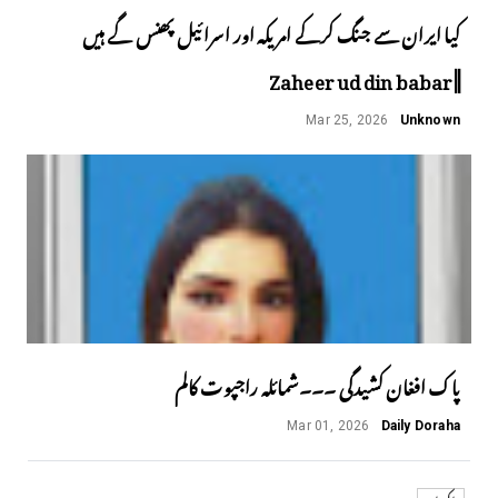
کیا ایران سے جنگ کرکے امریکہ اور اسرائیل پھنس گے ہیں
||Zaheer ud din babar
Mar 25, 2026
Unknown
پاک افغان کشیدگی ۔۔۔شمائلہ راجپوت کالم
Mar 01, 2026
Daily Doraha