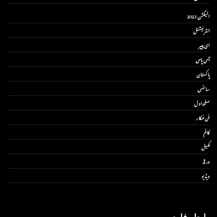
الیکشن 2023
انٹر نیشنل
ای پیپر
آس پاس
پاکستان
سائنس
صفحۂ اول
فن فنکار
کالم
کھیل
ورلڈ
ویڈیو
رابطہ فارم