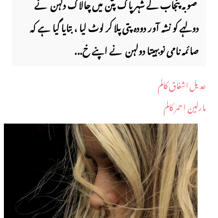
صوبہ پنجاب کے شہر پاک پتن میں چالاک دلہن نے
دولہے کو نشہ آور دودہ پتی پلا کر لوٹ لیا ، بتایا گیا ہے کہ
صائمہ نامی نوبہیتا دولہن نے اپنے خ...
عدیل اشفاق کالم
مارلین ا حمر کالم