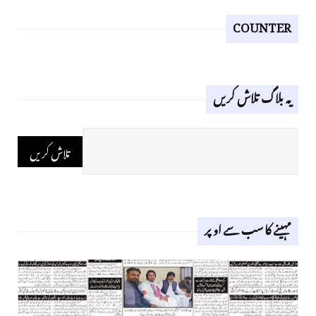
COUNTER
یہ بلاگ تلاش کریں
مہینے کا سب سے اوپر