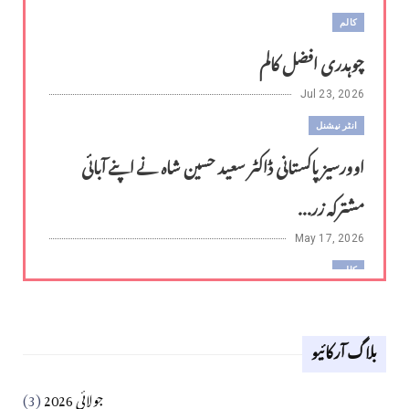
کالم
چوہدری افضل کالم
Jul 23, 2026
انٹر نیشنل
اوورسیز پاکستانی ڈاکٹر سعید حسین شاہ نے اپنے آبائی
مشترکہ زر...
May 17, 2026
کالم
لوح وقلم 18 اپریل 2026
بلاگ آرکائیو
Apr 18, 2026
کالم
جولائی 2026
(3)