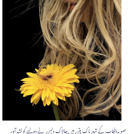
صوبہ پنجاب کے شہر پاک پتن میں چالاک دلہن نے دولہے کو نشہ آور