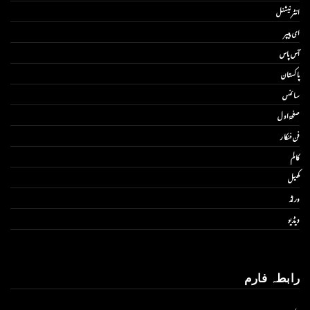
انٹر نیشنل
ای پیپر
آس پاس
پاکستان
سائنس
صفحۂ اول
فن فنکار
کالم
کھیل
ورلڈ
ویڈیو
رابطہ فارم