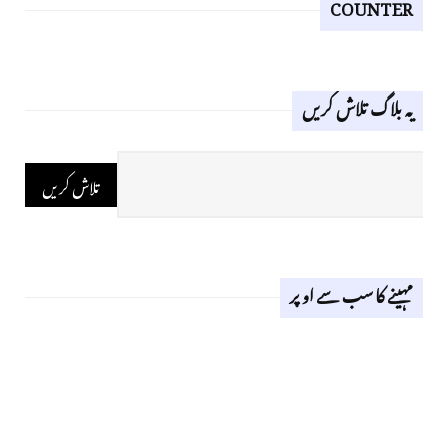
COUNTER
یہ بلاگ تلاش کریں
مہینے کا سب سے اوپر