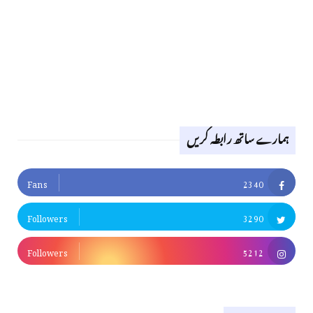
ہمارے ساتھ رابطہ کریں
Fans
2340
Followers
3290
Followers
5212