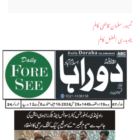
تمیور سلمان قاضی کالم
چوہدری افضل کالم