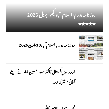
روز نامہ دوراہا اسلام آباد یکم اپریل 2026
روزنامہ دوراہا اسلام آباد 30 مارچ 2026
اوورسیز پاکستانی ڈاکٹر سعید حسین شاہ نے اپنے
آبائی مشترکہ زر...
تمیور سلمان قاضی کالم