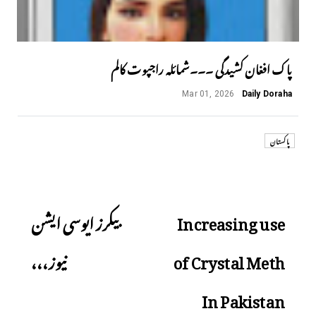
پاک افغان کشیدگی ۔۔۔شمائلہ راجپوت کالم
Mar 01, 2026
Daily Doraha
پاکستان
Next
Previous
Increasing use
بیکرز ایوسی ایشن
of Crystal Meth
نیوز،،،
In Pakistan