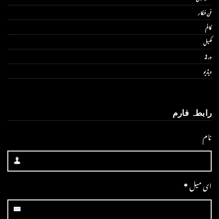
فن فنکار
کالم
کھیل
ورلڈ
ویڈیو
رابطہ فارم
نام
ای میل
*