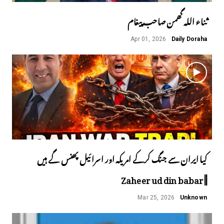
ثناء اللہ گھمن صاحب پیغام
Apr 01, 2026
Daily Doraha
کیا ایران سے جنگ کرکے امریکہ اور اسرائیل پھنس گے ہیں
||Zaheer ud din babar
Mar 25, 2026
Unknown