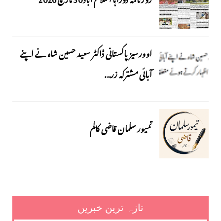
اوورسیز پاکستانی ڈاکٹر سعید حسین شاہ نے اپنے
آبائی مشترکہ زر...
تمیور سلمان قاضی کالم
تازہ ترین خبریں