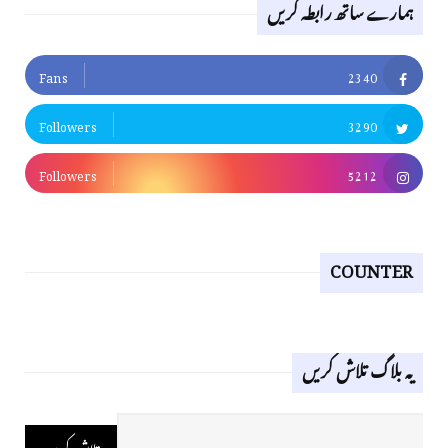
ہمارے ساتھ رابطہ کریں
Fans
2340
Followers
3290
Followers
5212
COUNTER
یہ بلاگ تلاش کریں