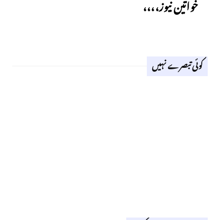
خواتین نیوز،،،،
کوئی تبصرے نہیں