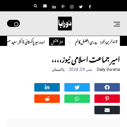
تازہ ترین خبر:
چوہدری افضل کالم
اوورسیز پاکستانی ڈاکٹر سعید حسین شاہ نے 
کالم
انٹر نیشنل
امیر جماعت اسلامی نیوز،،،،
Daily Doraha
مئی 29, 2024
پاکستان