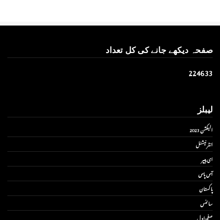
صفحہ دیکھے جانے کی کل تعداد
2
2
4
6
3
3
لیبلز
الیکشن 2023
انٹر نیشنل
ای پیپر
آس پاس
پاکستان
سائنس
صفحۂ اول