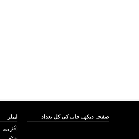
صفحہ دیکھے جانے کی کل تعداد
لیبلز
الیکشن 2023
انٹر نیشنل