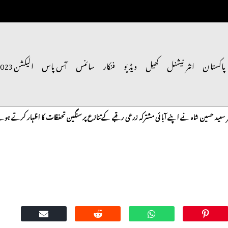
پاکستان
انٹر نیشنل
کھیل
ویڈیو
فنکار
سائنس
آس پاس
الیکشن 2023
 حسین شاہ نے اپنے آبائی مشترکہ زرعی رقبے کے تنازع پر سنگین تحفظات کا اظہار کرتے ہوئے متعلق