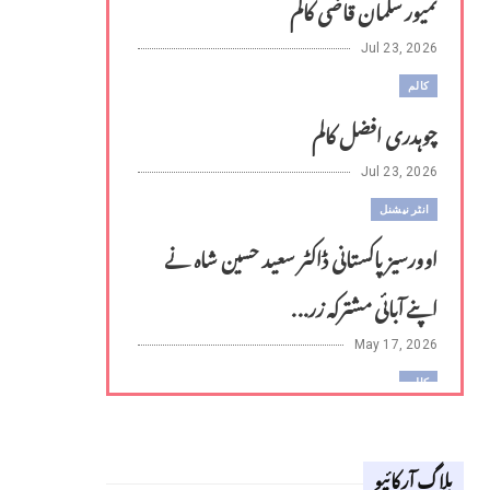
تمیور سلمان قاضی کالم
Jul 23, 2026
کالم
چوہدری افضل کالم
Jul 23, 2026
انٹر نیشنل
اوورسیز پاکستانی ڈاکٹر سعید حسین شاہ نے
اپنے آبائی مشترکہ زر...
May 17, 2026
کالم
لوح وقلم 18 اپریل 2026
بلاگ آرکائیو
Apr 18, 2026