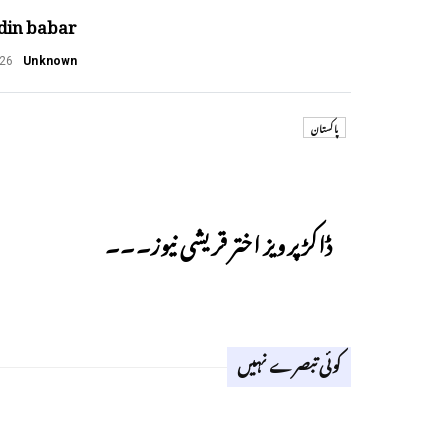
din babar
026
Unknown
پاکستان
Previous
ڈاکڑ پرویز اختر قریشی نیوز۔۔۔
کوئی تبصرے نہیں