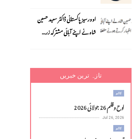
اوورسیز پاکستانی ڈاکٹر سعید حسین
شاہ نے اپنے آبائی مشترکہ زر...
تازہ ترین خبریں
کالم
لوح وقلم 26 جولائی 2026
Jul 26, 2026
کالم