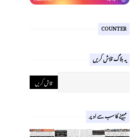
COUNTER
یہ بلاگ تلاش کریں
مہینے کا سب سے اوپر