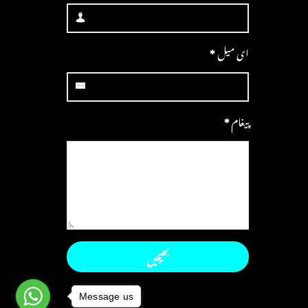
ای میل
*
پیغام
*
Message us