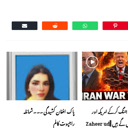
جنگ کرکے امریکہ اور
پاک افغان کشیدگی ۔۔۔شمائلہ
اسرائیل پھنس گے ہیں ||Zaheer ud
راجپوت کالم