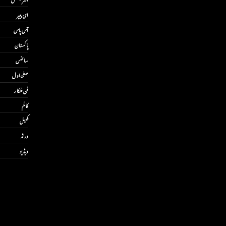
ای پیپر
آس پاس
پاکستان
سائنس
صفحۂ اول
فن فنکار
کالم
کھیل
ورلڈ
ویڈیو