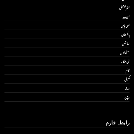
انٹر نیشنل
ای پیپر
آس پاس
پاکستان
سائنس
صفحۂ اول
فن فنکار
کالم
کھیل
ورلڈ
ویڈیو
رابطہ فارم