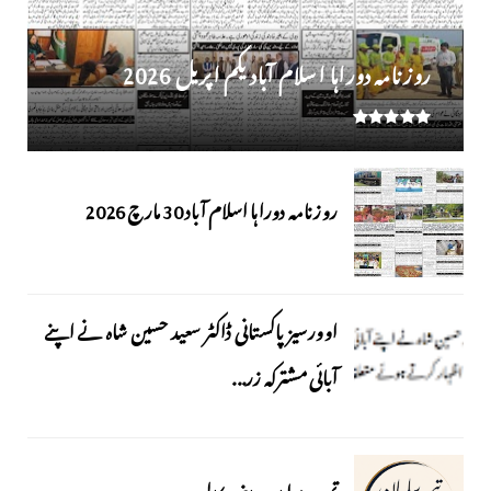
روز نامہ دوراہا اسلام آباد یکم اپریل 2026
روزنامہ دوراہا اسلام آباد 30 مارچ 2026
اوورسیز پاکستانی ڈاکٹر سعید حسین شاہ نے اپنے
آبائی مشترکہ زر...