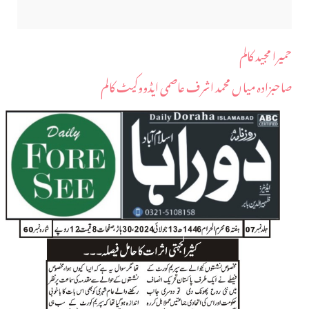
حمیرا مجید کالم
صاحبزادہ میاں محمد اشرف عاصمی ایڈووکیٹ کالم