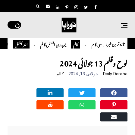
تازہ ترین خبر:
تمیور سلمان قاضی کالم
چوہدری افضل کالم
اوورسیز پاکس
کالم
انٹر نیشنل
لوح وقلم 13 جولائی 2024
Daily Doraha
جولائی 13, 2024
کالم