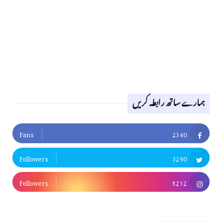
ہمارے ساتھ رابطہ کریں
Fans
2340
Followers
3290
Followers
5212