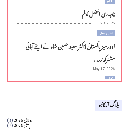
کالم
چوہدری افضل کالم
Jul 23, 2026
انٹر نیشنل
اوورسیز پاکستانی ڈاکٹر سعید حسین شاہ نے اپنے آبائی
مشترکہ زر...
May 17, 2026
کالم
لوح وقلم 18 اپریل 2026
بلاگ آرکائیو
Apr 18, 2026
کالم
جولائی 2026
(3)
سید مشرف کاظمی کالم
مئی 2026
(1)