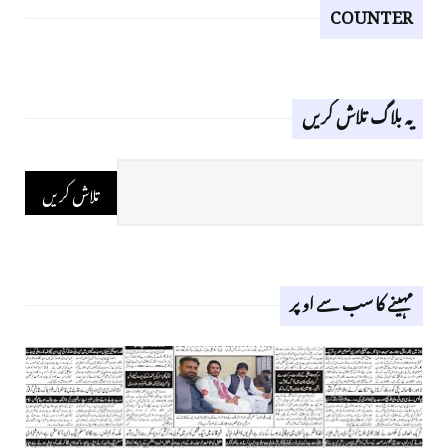
COUNTER
یہ بلاگ تلاش کریں
مہینے کا سب سے اوپر