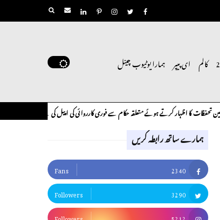
کالم
ای پیپر
ہمارا یوٹیوب چینل
ار کرتے ہوئے متعلقہ حکام سے فوری کارروائی کی اپیل کی ہے۔
لوح وقلم 18 اپریل 2026
کالم
ہمارے ساتھ رابطہ کریں
Fans
2340
Followers
3290
Followers
5212