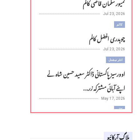
تمیور سلمان قاضی کالم
Jul 23, 2026
کالم
چوہدری افضل کالم
Jul 23, 2026
انٹر نیشنل
اوورسیز پاکستانی ڈاکٹر سعید حسین شاہ نے
اپنے آبائی مشترکہ زر...
May 17, 2026
کالم
لوح وقلم 18 اپریل 2026
بلاگ آرکائیو
Apr 18, 2026