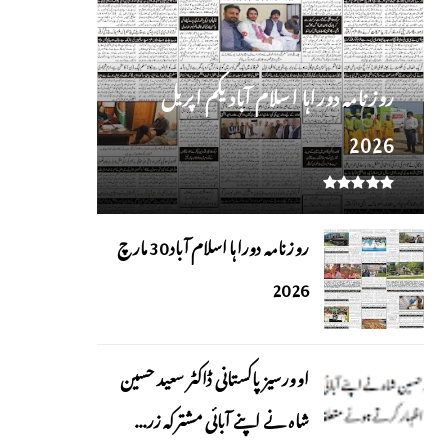
روز نامہ دوراہا اسلام آباد یکم اپریل
2026
روزنامہ دوراہا اسلام آباد 30 مارچ
2026
اوورسیز پاکستانی ڈاکٹر سعید حسین
شاہ نے اپنے آبائی مشترکہ زر...