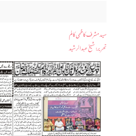
سید مشرف کاظمی کالم
​تحریر: شیخ عبدالرشید