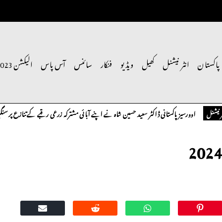
پاکستان
انٹر نیشنل
کھیل
ویڈیو
فنکار
سائنس
آس پاس
الیکشن 2023
پاکستانی ڈاکٹر سعید حسین شاہ نے اپنے آبائی مشترکہ زرعی رقبے کے تنازع پر سنگین تحفظات کا اظہ