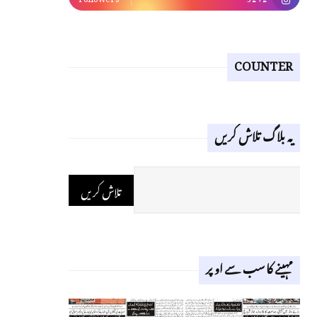
COUNTER
یہ بلاگ تلاش کریں
مہینے کا سب سے اوپر