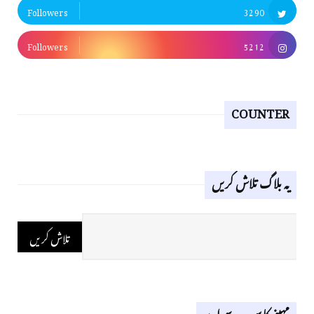
Followers
3290
Followers
5212
COUNTER
یہ بلاگ تلاش کریں
مہینے کا سب سے اوپر