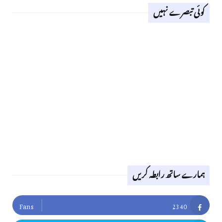
کوئی تبصرے نہیں
ہمارے ساتھ رابطہ کریں
Fans
2340