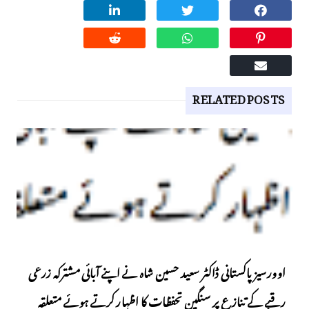
RELATED POSTS
اوورسیز پاکستانی ڈاکٹر سعید حسین شاہ نے اپنے آبائی مشترکہ زرعی
رقبے کے تنازع پر سنگین تحفظات کا اظہار کرتے ہوئے متعلقہ