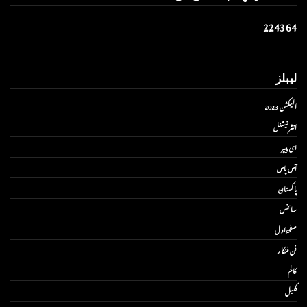
2
2
4
3
6
4
لیبلز
الیکشن 2023
انٹر نیشنل
ای پیپر
آس پاس
پاکستان
سائنس
صفحۂ اول
فن فنکار
کالم
کھیل