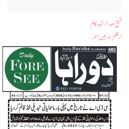
شیخ عبدالرشید کالم
ازقلم: مارلین احمر