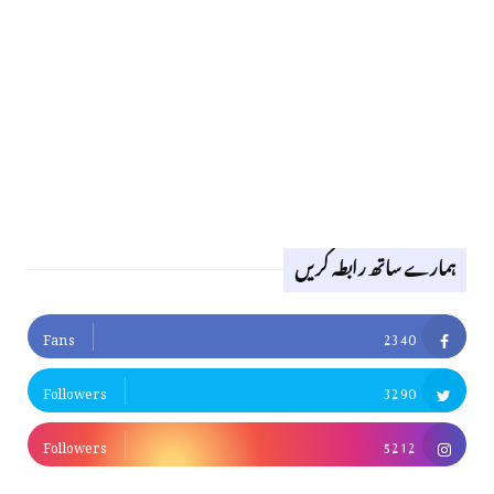
ہمارے ساتھ رابطہ کریں
Fans
2340
Followers
3290
Followers
5212