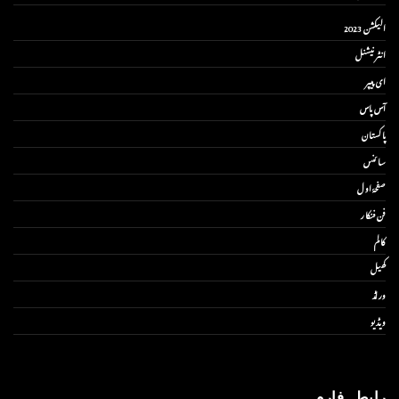
الیکشن 2023
انٹر نیشنل
ای پیپر
آس پاس
پاکستان
سائنس
صفحۂ اول
فن فنکار
کالم
کھیل
ورلڈ
ویڈیو
رابطہ فارم