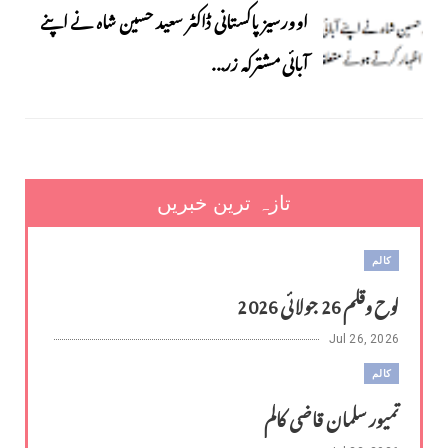
اوورسیز پاکستانی ڈاکٹر سعید حسین شاہ نے اپنے
آبائی مشترکہ زر...
تازہ ترین خبریں
کالم
لوح وقلم 26 جولائی 2026
Jul 26, 2026
کالم
تمیور سلمان قاضی کالم