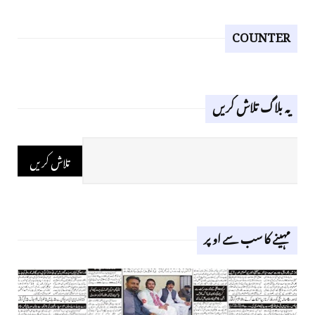
COUNTER
یہ بلاگ تلاش کریں
مہینے کا سب سے اوپر