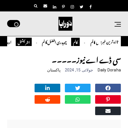
تازہ ترین خبر:
میور سلمان قاضی کالم
چوہدری افضل کالم
اوورسیز پاکستان
کالم
انٹر نیشنل
سی ڈے اے نیوز۔۔۔۔۔
Daily Doraha
جولائی 15, 2024
پاکستان