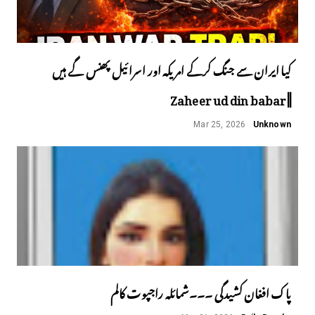
کیا ایران سے جنگ کرکے امریکہ اور اسرائیل پھنس گے ہیں
||Zaheer ud din babar
Mar 25, 2026
Unknown
پاک افغان کشیدگی ۔۔۔شمائلہ راجپوت کالم