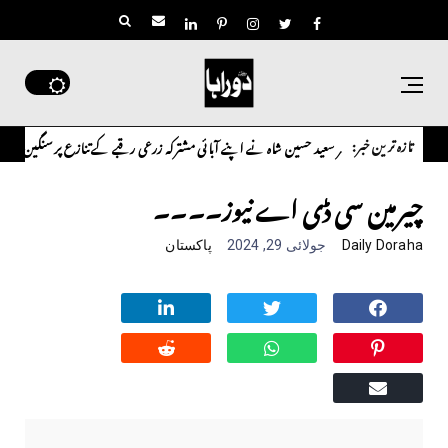
تازہ ترین خبر:
ورسیز پاکستانی ڈاکٹر سعید حسین شاہ نے اپنے آبائی مشترکہ زرعی رقبے کے تنازع پر سنگین تحفظات
چیرمین سی ڈی اے نیوز۔۔۔۔
Daily Doraha
جولائی 29, 2024
پاکستان