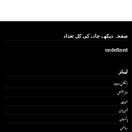
صفحہ دیکھے جانے کی کل تعداد
u
n
d
e
f
i
n
e
d
لیبلز
الیکشن 2023
انٹر نیشنل
ای پیپر
آس پاس
پاکستان
سائنس