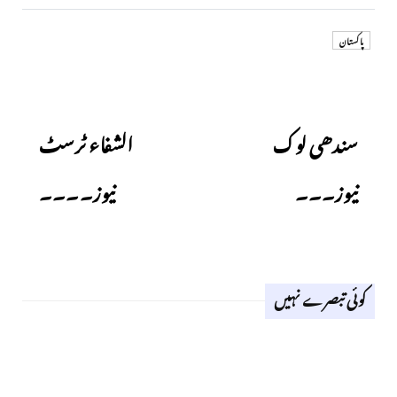
پاکستان
Next
Previous
سندھی لوک
الشفاء ٹرسٹ
نیوز۔۔۔
نیوز۔۔۔۔
کوئی تبصرے نہیں