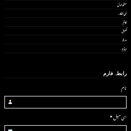
صفحۂ اول
فن فنکار
کالم
کھیل
ورلڈ
ویڈیو
رابطہ فارم
نام
ای میل
*