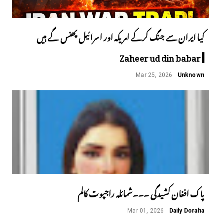
کیا ایران سے جنگ کرکے امریکہ اور اسرائیل پھنس گے ہیں
||Zaheer ud din babar
Mar 25, 2026
Unknown
پاک افغان کشیدگی ۔۔۔شمائلہ راجپوت کالم
Mar 01, 2026
Daily Doraha