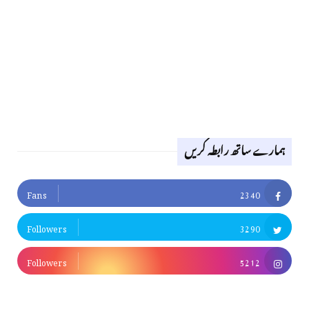
ہمارے ساتھ رابطہ کریں
Fans
2340
Followers
3290
Followers
5212