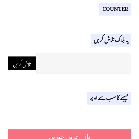
COUNTER
یہ بلاگ تلاش کریں
مہینے کا سب سے اوپر
تازہ ترین خبریں