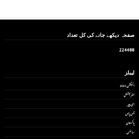
صفحہ دیکھے جانے کی کل تعداد
2
2
4
4
8
8
لیبلز
الیکشن 2023
انٹر نیشنل
ای پیپر
آس پاس
پاکستان
سائنس