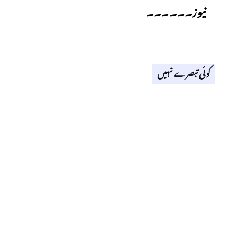
نیوز۔۔۔۔۔۔
کوئی تبصرے نہیں