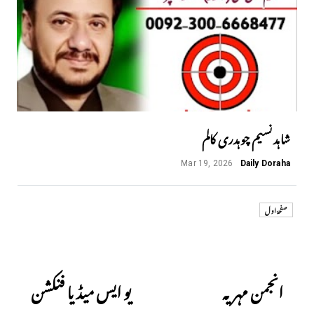
شاہد نسیم چوہدری کالم
Mar 19, 2026
Daily Doraha
صفحۂ اول
Next
Previous
انجمن مہریہ
یو ایس میڈیا فنکشن