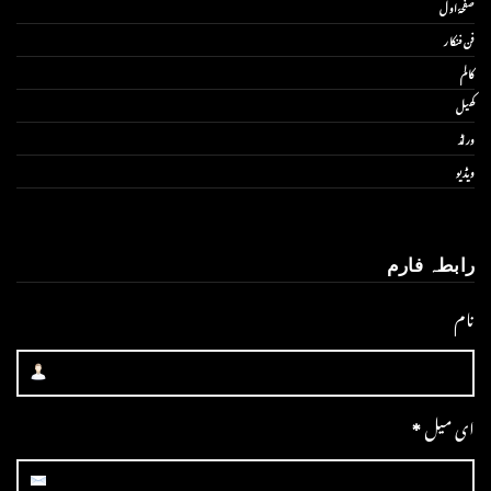
صفحۂ اول
فن فنکار
کالم
کھیل
ورلڈ
ویڈیو
رابطہ فارم
نام
ای میل
*