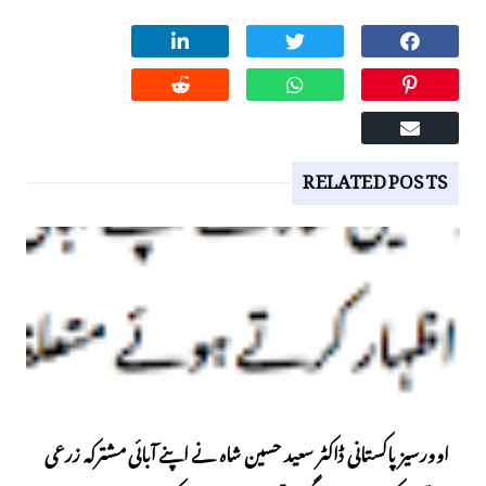
RELATED POSTS
اوورسیز پاکستانی ڈاکٹر سعید حسین شاہ نے اپنے آبائی مشترکہ زرعی