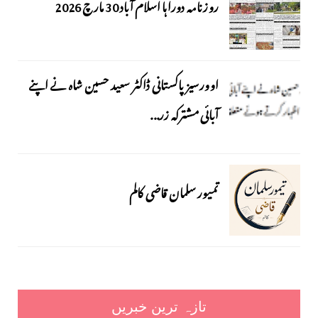
روزنامہ دوراہا اسلام آباد 30 مارچ 2026
اوورسیز پاکستانی ڈاکٹر سعید حسین شاہ نے اپنے
آبائی مشترکہ زر...
تمیور سلمان قاضی کالم
تازہ ترین خبریں