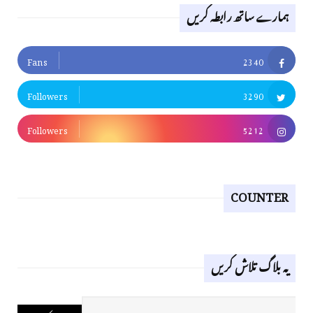
ہمارے ساتھ رابطہ کریں
Fans
2340
Followers
3290
Followers
5212
COUNTER
یہ بلاگ تلاش کریں