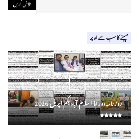
مہینے کا سب سے اوپر
روز نامہ دوراہا اسلام آباد یکم اپریل 2026