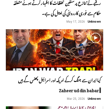
رقبے کے تنازع پر سنگین تحفظات کا اظہار کرتے ہوئے متعلقہ
حکام سے فوری کارروائی کی اپیل کی ہے۔
May 17, 2026
Unknown
کیا ایران سے جنگ کرکے امریکہ اور اسرائیل پھنس گے ہیں
||Zaheer ud din babar
Mar 25, 2026
Unknown