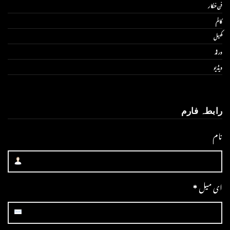
فن فنکار
کالم
کھیل
ورلڈ
ویڈیو
رابطہ فارم
نام
ای میل
*