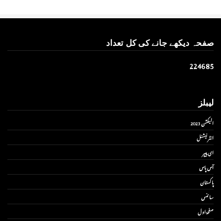
صفحہ دیکھے جانے کی کل تعداد
2
2
4
6
8
5
لیبلز
الیکشن 2023
انٹر نیشنل
ای پیپر
آس پاس
پاکستان
سائنس
صفحۂ اول