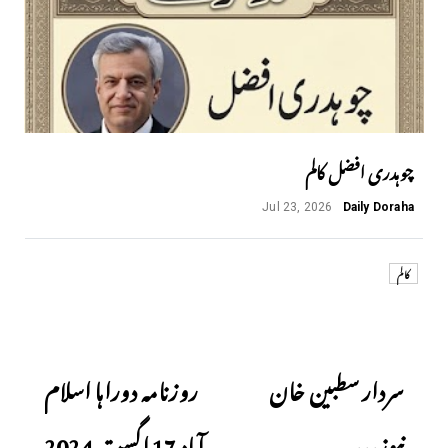
چوہدری افضل کالم
Jul 23, 2026
Daily Doraha
کالم
Next
Previous
سردار سطبین خان
روزنامہ دوراہا اسلام
نیوز،،،
آباد 17 اگست 2024