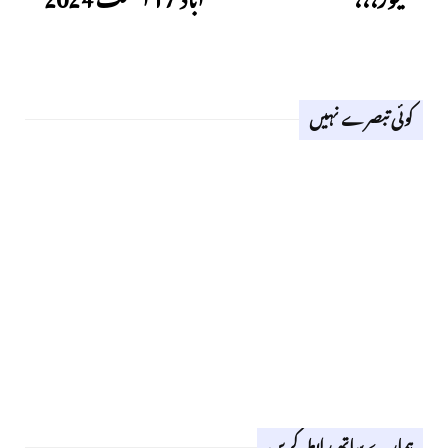
کوئی تبصرے نہیں
ہمارے ساتھ رابطہ کریں