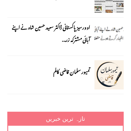
اوورسیز پاکستانی ڈاکٹر سعید حسین شاہ نے اپنے
آبائی مشترکہ زر...
تمیور سلمان قاضی کالم
تازہ ترین خبریں