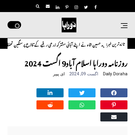
تازہ ترین خبر:
سعید حسین شاہ نے اپنے آبائی مشترکہ زرعی رقبے کے تنازع پر سنگین تحفظات کا اظہار کرتے ہوئے مت
روزنامہ دوراہا اسلام آباد9 اگست 2024
Daily Doraha
اگست 09, 2024
ای پیپر