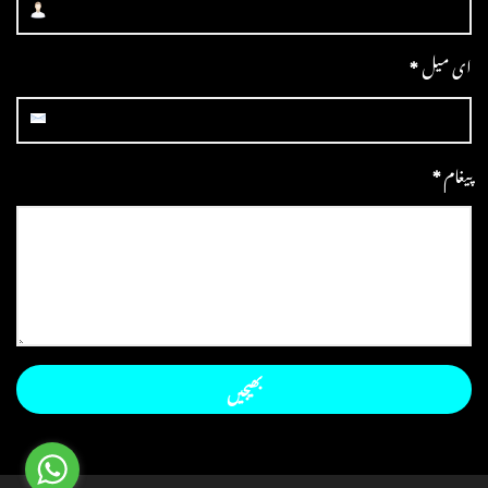
ای میل
*
پیغام
*