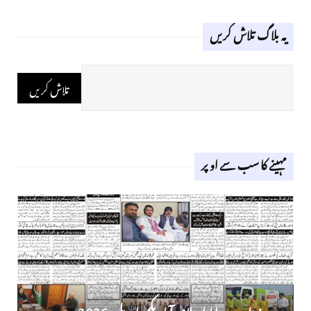
یہ بلاگ تلاش کریں
مہینے کا سب سے اوپر
روز نامہ دوراہا اسلام آباد یکم اپریل 2026