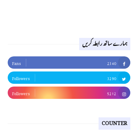
ہمارے ساتھ رابطہ کریں
Fans
2340
Followers
3290
Followers
5212
COUNTER