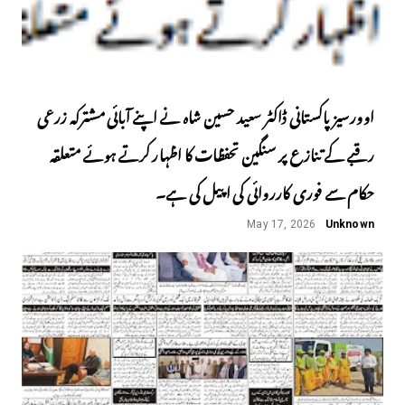
اوورسیز پاکستانی ڈاکٹر سعید حسین شاہ نے اپنے آبائی مشترکہ زرعی
رقبے کے تنازع پر سنگین تحفظات کا اظہار کرتے ہوئے متعلقہ
حکام سے فوری کارروائی کی اپیل کی ہے۔
May 17, 2026
Unknown