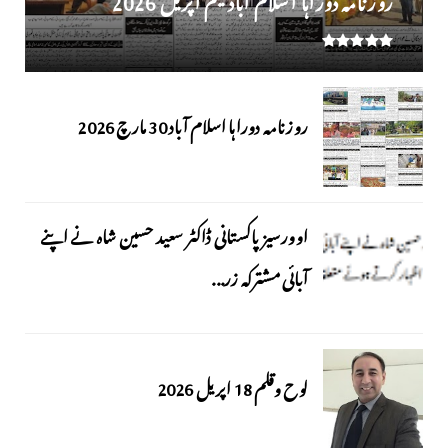
روزنامہ دوراہا اسلام آباد 30 مارچ 2026
اوورسیز پاکستانی ڈاکٹر سعید حسین شاہ نے اپنے
آبائی مشترکہ زر...
لوح وقلم 18 اپریل 2026