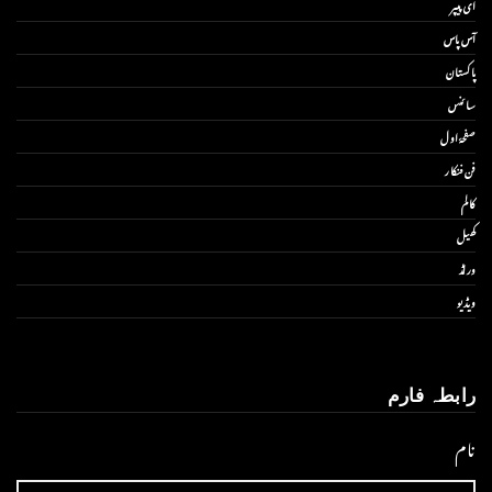
ای پیپر
آس پاس
پاکستان
سائنس
صفحۂ اول
فن فنکار
کالم
کھیل
ورلڈ
ویڈیو
رابطہ فارم
نام