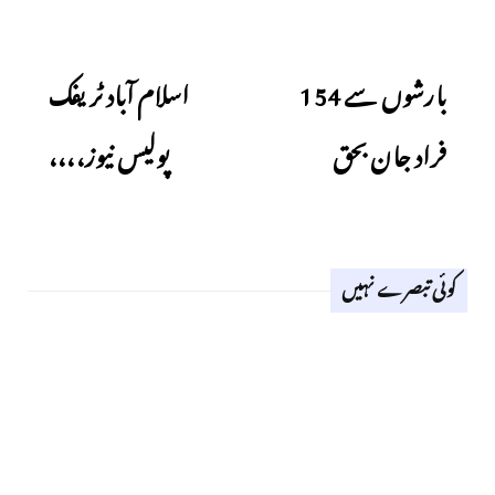
Next
Previous
بارشوں سے 154
اسلام آباد ٹریفک
فراد جان بحق
پولیس نیوز،،،،
کوئی تبصرے نہیں