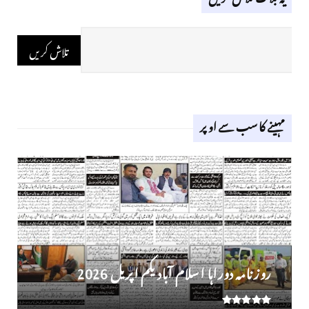
مہینے کا سب سے اوپر
روز نامہ دوراہا اسلام آباد یکم اپریل 2026