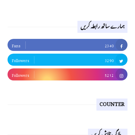
ہمارے ساتھ رابطہ کریں
Fans
2340
Followers
3290
Followers
5212
COUNTER
یہ بلاگ تلاش کریں