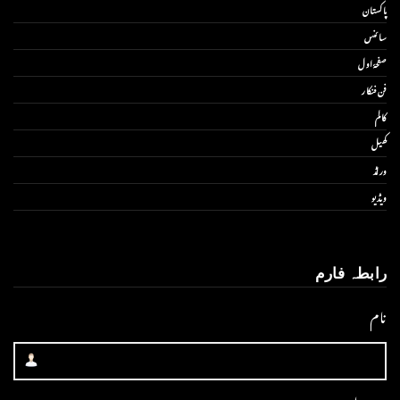
پاکستان
سائنس
صفحۂ اول
فن فنکار
کالم
کھیل
ورلڈ
ویڈیو
رابطہ فارم
نام