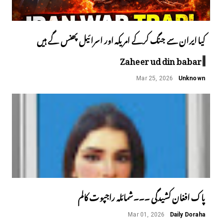
کیا ایران سے جنگ کرکے امریکہ اور اسرائیل پھنس گے ہیں
||Zaheer ud din babar
Mar 25, 2026
Unknown
پاک افغان کشیدگی ۔۔۔شمائلہ راجپوت کالم
Mar 01, 2026
Daily Doraha