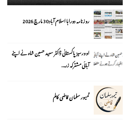
روزنامہ دوراہا اسلام آباد 30 مارچ 2026
اوورسیز پاکستانی ڈاکٹر سعید حسین شاہ نے اپنے
آبائی مشترکہ زر...
تمیور سلمان قاضی کالم