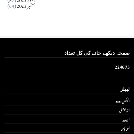
ستمبر 2023
(64)
صفحہ دیکھے جانے کی کل تعداد
2
2
4
6
7
5
لیبلز
الیکشن 2023
انٹر نیشنل
ای پیپر
آس پاس