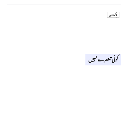
پاکستان
کوئی تبصرے نہیں