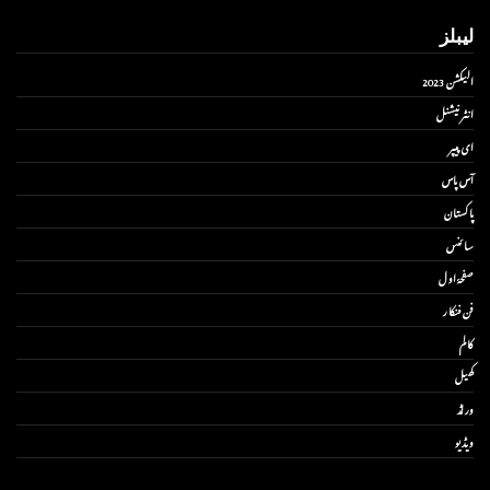
لیبلز
الیکشن 2023
انٹر نیشنل
ای پیپر
آس پاس
پاکستان
سائنس
صفحۂ اول
فن فنکار
کالم
کھیل
ورلڈ
ویڈیو