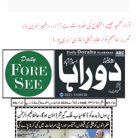
آزاد کشمیر جیسے احتجاج کی ضرورت ہے؟ از،،، ظہیرالدین بابر
​تحریر: عاصم نواز طاہرخیلی (غازی/ہری پور)