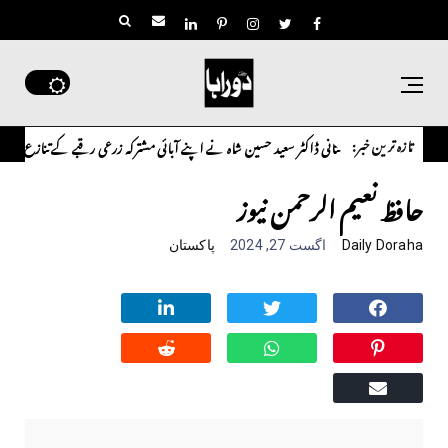
تازہ ترین خبر:
اوورسیز پاکستانی ڈاکٹر سعید حسین شاہ نے اپنے آبائی مشترکہ زرعی رقبے کے تنازع پر سنگین تح
حافظ نعیم الرحمن نیوز
Daily Doraha
اگست 27, 2024
پاکستان