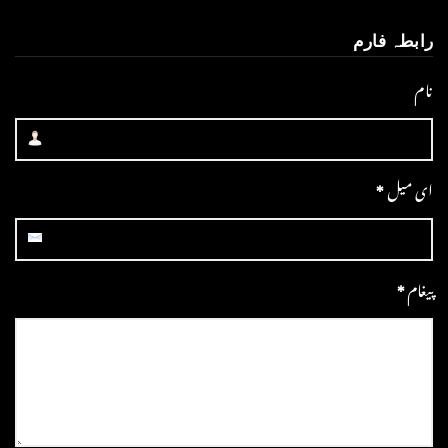
رابطہ فارم
نام
ای میل
*
پیغام
*