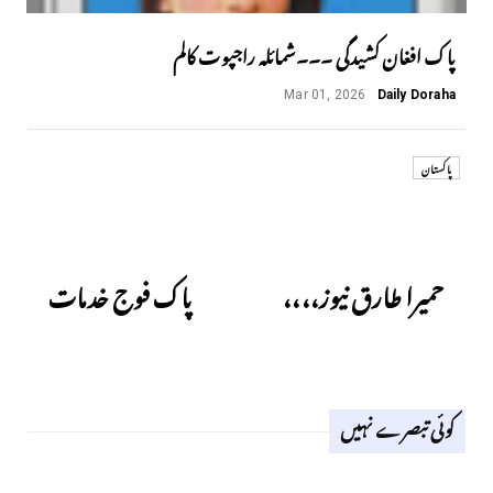
پاک افغان کشیدگی ۔۔۔شمائلہ راجپوت کالم
Mar 01, 2026
Daily Doraha
پاکستان
Next
Previous
حمیرا طارق نیوز،،،،
پاک فوج خدمات
کوئی تبصرے نہیں