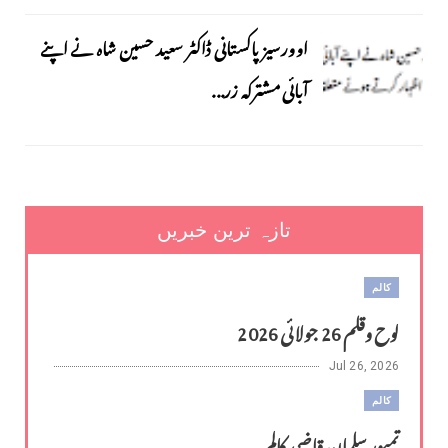
اوورسیز پاکستانی ڈاکٹر سعید حسین شاہ نے اپنے
آبائی مشترکہ زر...
تازہ ترین خبریں
کالم
لوح وقلم 26 جولائی 2026
Jul 26, 2026
کالم
تمیور سلمان قاضی کالم