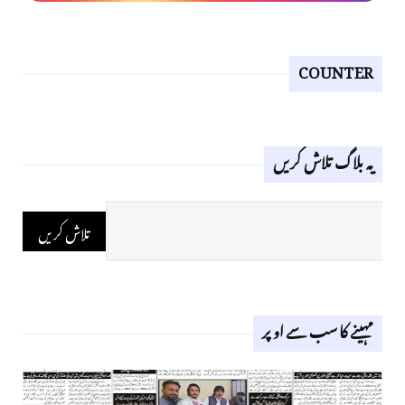
COUNTER
یہ بلاگ تلاش کریں
مہینے کا سب سے اوپر