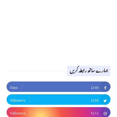
ہمارے ساتھ رابطہ کریں
Fans
2340
Followers
3290
Followers
5212