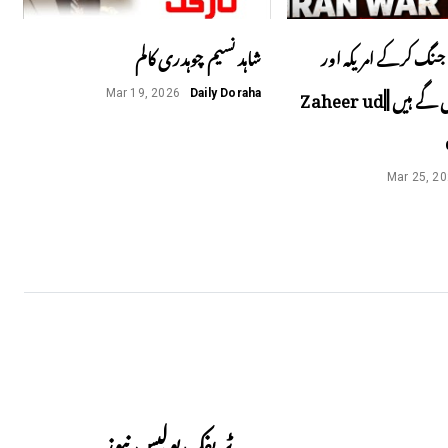
جنگ کرکے امریکہ اور
شاہد نسیم چوہدری کالم
اسرائیل پھنس گے ہیں ||Zaheer ud
Mar 19, 2026
Daily Doraha
Mar 25, 2
Next
ٹریفک پولیس نیوز۔۔۔۔