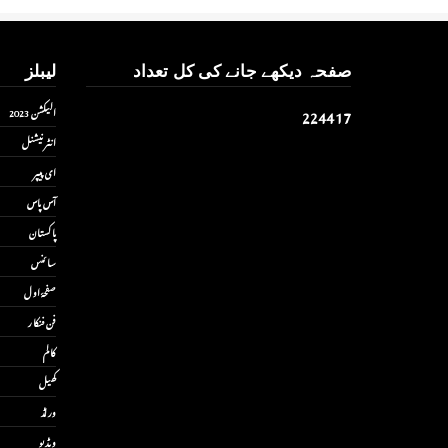
صفحہ دیکھے جانے کی کل تعداد
لیبلز
2
2
4
4
1
7
الیکشن 2023
انٹر نیشنل
ای پیپر
آس پاس
پاکستان
سائنس
صفحۂ اول
فن فنکار
کالم
کھیل
ورلڈ
ویڈیو