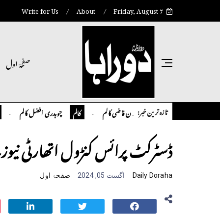
Write for Us
About
Friday, August 7
صفحۂ اول
تازہ ترین خبر:
تمیور سلمان قاضی کالم
چوہدری افضل کالم
کالم
کالم
انٹر نیشن
ڈسٹرکٹ پرائس کنڑول اتھارٹی نیو
Daily Doraha
اگست 05, 2024
صفحۂ اول