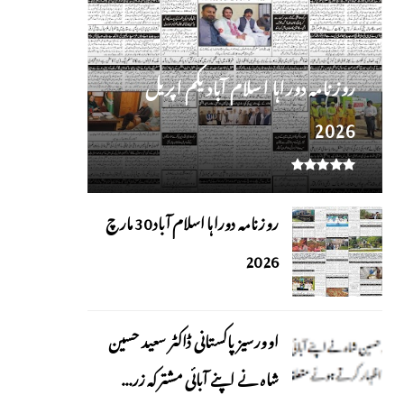
روز نامہ دوراہا اسلام آباد یکم اپریل
2026
روزنامہ دوراہا اسلام آباد 30 مارچ
2026
اوورسیز پاکستانی ڈاکٹر سعید حسین
شاہ نے اپنے آبائی مشترکہ زر...