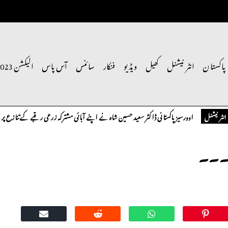
پاکستان
انٹر نیشنل
کھیل
ویڈیو
فنکار
سائنس
آس پاس
الیکشن 2023
اوورسیز پاکستانی ڈاکٹر سعید حسین شاہ نے اپنے آبائی مشترکہ زرعی رقبے کے تنازع پر سنگین
ل
ز۔۔۔