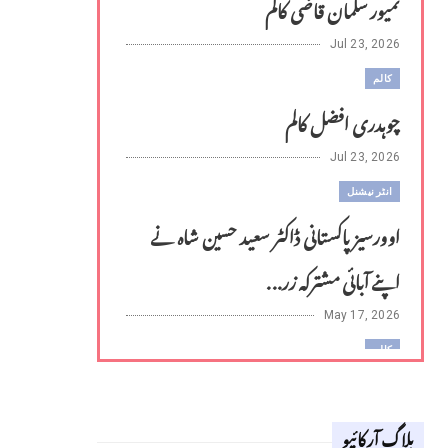
تمیور سلمان قاضی کالم
Jul 23, 2026
کالم
چوہدری افضل کالم
Jul 23, 2026
انٹر نیشنل
اوورسیز پاکستانی ڈاکٹر سعید حسین شاہ نے
اپنے آبائی مشترکہ زر...
May 17, 2026
کالم
لوح وقلم 18 اپریل 2026
بلاگ آرکائیو
Apr 18, 2026