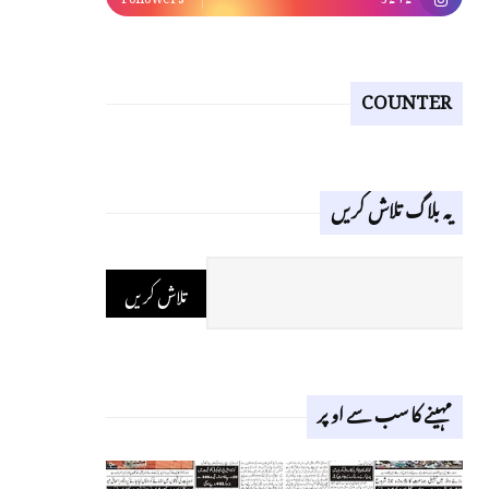
COUNTER
یہ بلاگ تلاش کریں
مہینے کا سب سے اوپر