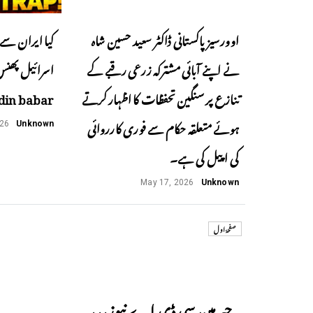
اوورسیز پاکستانی ڈاکٹر سعید حسین شاہ
کیا ایران سے 
نے اپنے آبائی مشترکہ زرعی رقبے کے
تنازع پر سنگین تحفظات کا اظہار کرتے
din babar
ہوئے متعلقہ حکام سے فوری کارروائی
026
Unknown
کی اپیل کی ہے۔
May 17, 2026
Unknown
صفحۂ اول
Previous
چیرمین سی ڈی اے نیوز،،،