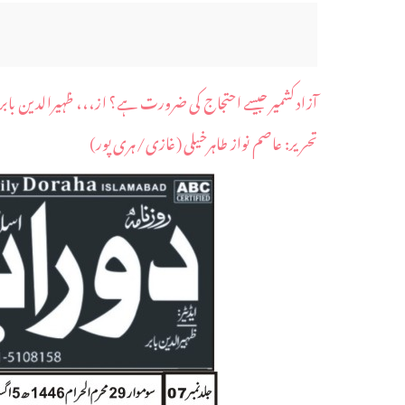
آزاد کشمیر جیسے احتجاج کی ضرورت ہے؟ از،،، ظہیرالدین بابر
​تحریر: عاصم نواز طاہرخیلی (غازی/ہری پور)