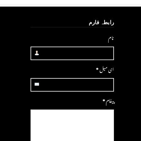
رابطہ فارم
نام
ای میل
*
پیغام
*