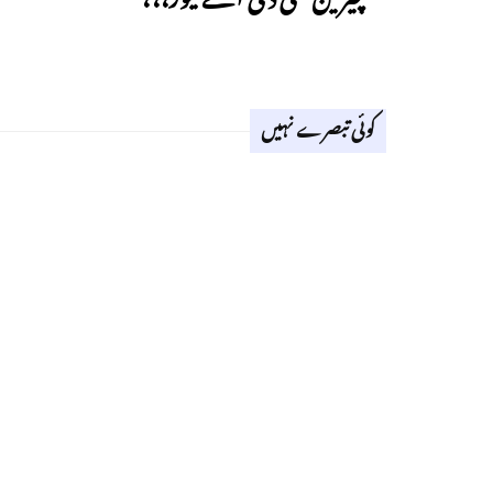
کوئی تبصرے نہیں