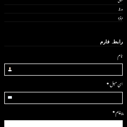
کھیل
ورلڈ
ویڈیو
رابطہ فارم
نام
ای میل
*
پیغام
*