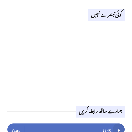
کوئی تبصرے نہیں
ہمارے ساتھ رابطہ کریں
Fans
2340