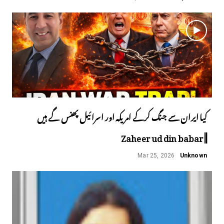
کیا ایران سے جنگ کرکے امریکہ اور اسرائیل پھنس گے ہیں
||Zaheer ud din babar
Mar 25, 2026
Unknown