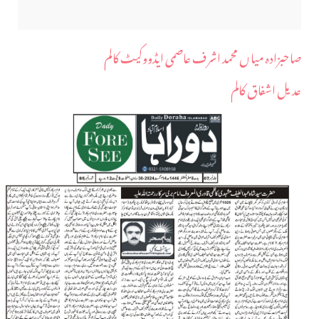
صاحبزادہ میاں محمد اشرف عاصمی ایڈووکیٹ کالم
عدیل اشفاق کالم