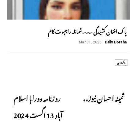
پاک افغان کشیدگی ۔۔۔شمائلہ راجپوت کالم
Mar 01, 2026
Daily Doraha
پاکستان
Next
Previous
ثمینہ احسان نیوز،،
روزنامہ دوراہا اسلام
آباد 13 اگست 2024