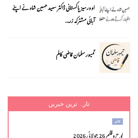
اوورسیز پاکستانی ڈاکٹر سعید حسین شاہ نے اپنے
آبائی مشترکہ زر...
تمیور سلمان قاضی کالم
تازہ ترین خبریں
کالم
لوح وقلم 26 جولائی 2026