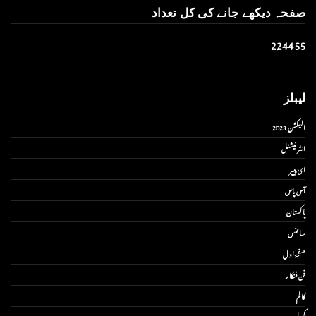
صفحہ دیکھے جانے کی کل تعداد
2
2
4
4
5
5
لیبلز
الیکشن 2023
انٹر نیشنل
ای پیپر
آس پاس
پاکستان
سائنس
صفحۂ اول
فن فنکار
کالم