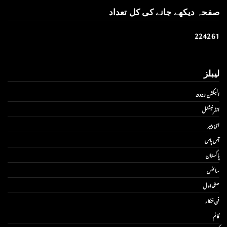
صفحہ دیکھے جانے کی کل تعداد
2
2
4
2
6
1
لیبلز
الیکشن 2023
انٹر نیشنل
ای پیپر
آس پاس
پاکستان
سائنس
صفحۂ اول
فن فنکار
کالم