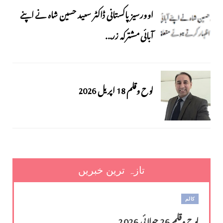
اوورسیز پاکستانی ڈاکٹر سعید حسین شاہ نے اپنے
آبائی مشترکہ زر...
لوح وقلم 18 اپریل 2026
تازہ ترین خبریں
کالم
لوح وقلم 26 جولائی 2026