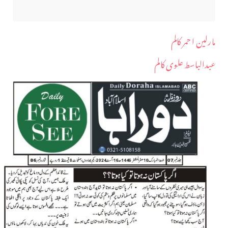
مارلین ا حمر کالم
عبدالباسط علوی کالم