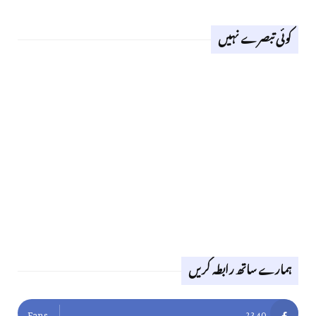
کوئی تبصرے نہیں
ہمارے ساتھ رابطہ کریں
Fans
2340