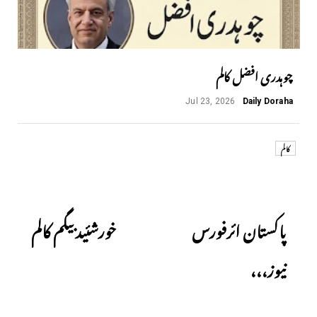
چوہدری افضل کالم
Jul 23, 2026
Daily Doraha
کالم
Next
Previous
پاکستان ائرفورس
خورشئید بیگم کالم
نیوز،،،