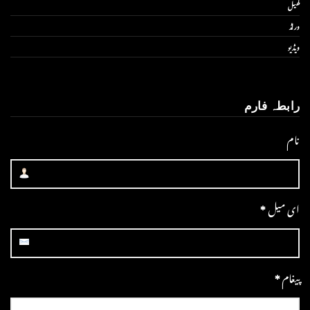
کھیل
ورلڈ
ویڈیو
رابطہ فارم
نام
ای میل
*
پیغام
*