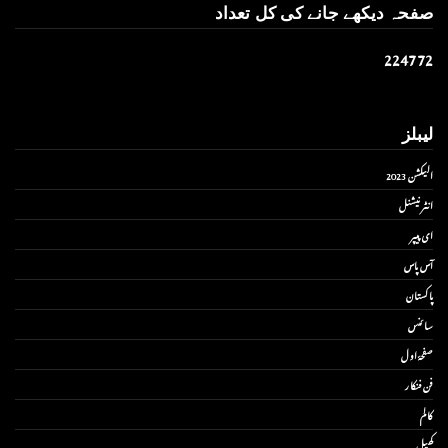
صفحہ دیکھے جانے کی کل تعداد
2
2
4
7
7
2
لیبلز
الیکشن 2023
انٹر نیشنل
ای پیپر
آس پاس
پاکستان
سائنس
صفحۂ اول
فن فنکار
کالم
کھیل