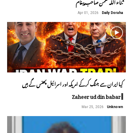
ثناء اللہ گھمن صاحب پیغام
Apr 01, 2026
Daily Doraha
کیا ایران سے جنگ کرکے امریکہ اور اسرائیل پھنس گے ہیں
||Zaheer ud din babar
Mar 25, 2026
Unknown