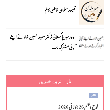
تمیور سلمان قاضی کالم
اوورسیز پاکستانی ڈاکٹر سعید حسین شاہ نے اپنے
آبائی مشترکہ زر...
تازہ ترین خبریں
کالم
لوح وقلم 26 جولائی 2026