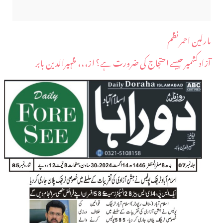
مارلین احمر نظم
آزاد کشمیر جیسے احتجاج کی ضرورت ہے؟ از،،، ظہیرالدین بابر