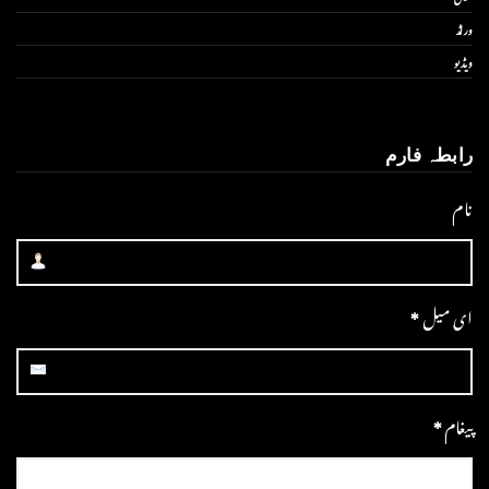
ورلڈ
ویڈیو
رابطہ فارم
نام
ای میل
*
پیغام
*