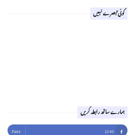
کوئی تبصرے نہیں
ہمارے ساتھ رابطہ کریں
Fans
2340