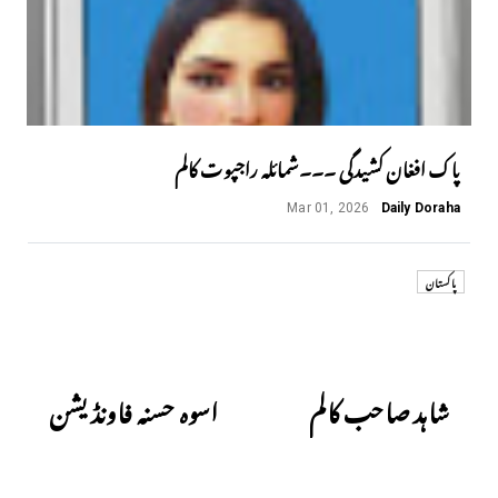
پاک افغان کشیدگی ۔۔۔شمائلہ راجپوت کالم
Mar 01, 2026
Daily Doraha
پاکستان
Next
Previous
شاہد صاحب کالم
اسوہ حسنہ فاونڈیشن