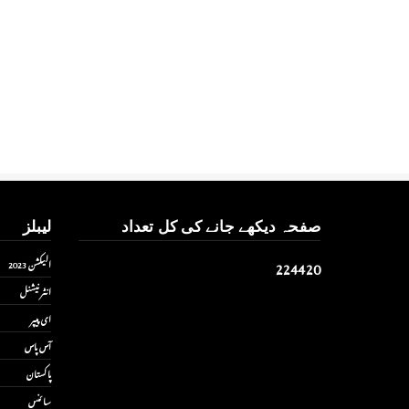
صفحہ دیکھے جانے کی کل تعداد
لیبلز
2
2
4
4
2
0
الیکشن 2023
انٹر نیشنل
ای پیپر
آس پاس
پاکستان
سائنس