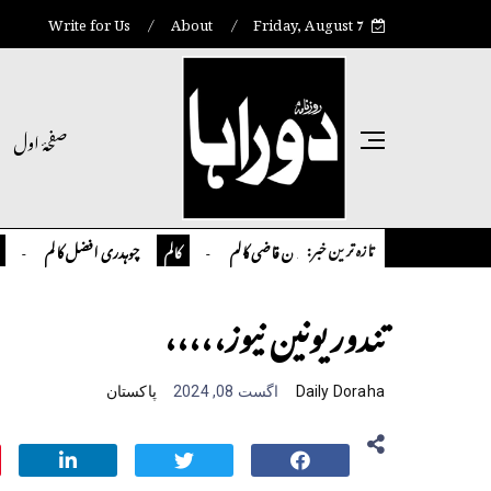
Write for Us
About
Friday, August 7
صفحۂ اول
تازہ ترین خبر:
تمیور سلمان قاضی کالم
چوہدری افضل کالم
کالم
کالم
انٹر نیشنل
تندور یونین نیوز،،،،،
Daily Doraha
اگست 08, 2024
پاکستان