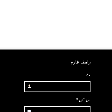
رابطہ فارم
نام
ای میل
*