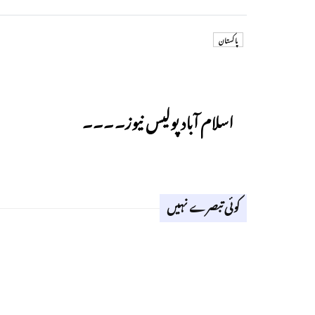
پاکستان
Previous
اسلام آباد پولیس نیوز۔۔۔۔
کوئی تبصرے نہیں