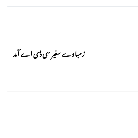
Next
زمباوے سفیر سی ڈی اے آمد