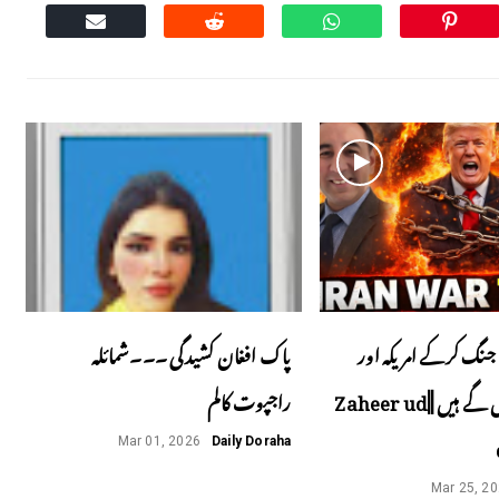
جنگ کرکے امریکہ اور
پاک افغان کشیدگی ۔۔۔شمائلہ
اسرائیل پھنس گے ہیں ||Zaheer ud
راجپوت کالم
Mar 01, 2026
Daily Doraha
Mar 25, 2