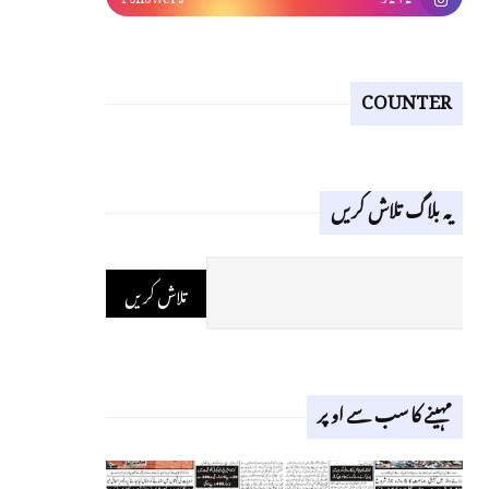
COUNTER
یہ بلاگ تلاش کریں
مہینے کا سب سے اوپر