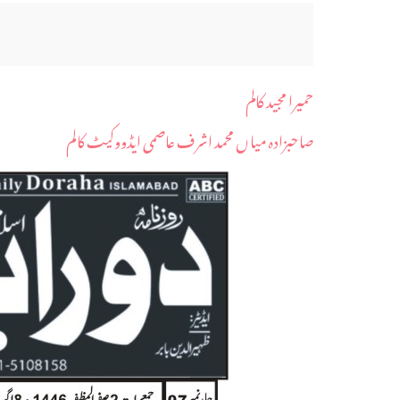
حمیرا مجید کالم
صاحبزادہ میاں محمد اشرف عاصمی ایڈووکیٹ کالم