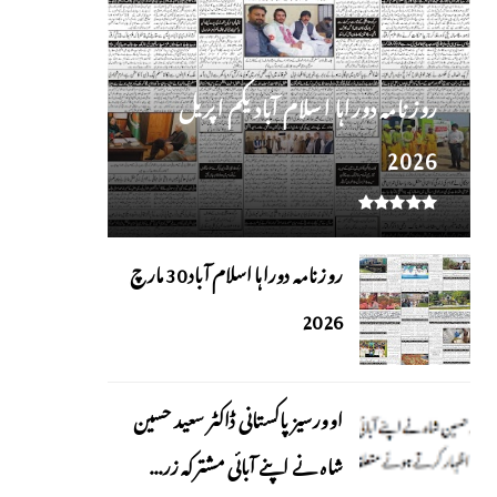
روز نامہ دوراہا اسلام آباد یکم اپریل
2026
روزنامہ دوراہا اسلام آباد 30 مارچ
2026
اوورسیز پاکستانی ڈاکٹر سعید حسین
شاہ نے اپنے آبائی مشترکہ زر...