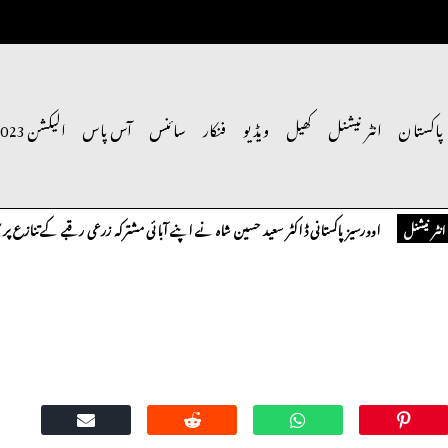
پاکستان
انٹر نیشنل
کھیل
ویڈیو
فنکار
سائنس
آس پاس
الیکشن 2023
اوورسیز پاکستانی ڈاکٹر سعید حسین شاہ نے اپنے آبائی مشترکہ زرعی رقبے کے تنازع پر سنگین ت