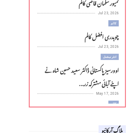
تمیور سلمان قاضی کالم
Jul 23, 2026
کالم
چوہدری افضل کالم
Jul 23, 2026
انٹر نیشنل
اوورسیز پاکستانی ڈاکٹر سعید حسین شاہ نے
اپنے آبائی مشترکہ زر...
May 17, 2026
کالم
لوح وقلم 18 اپریل 2026
بلاگ آرکائیو
Apr 18, 2026