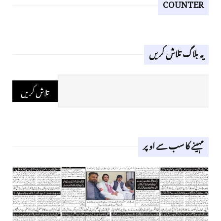
COUNTER
یہ بلاگ تلاش کریں
مہینے کا سب سے اوپر