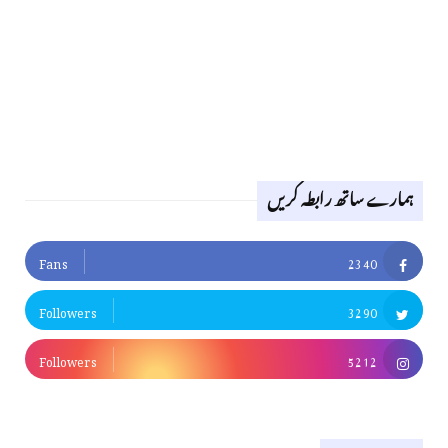
ہمارے ساتھ رابطہ کریں
Fans
2340
Followers
3290
Followers
5212