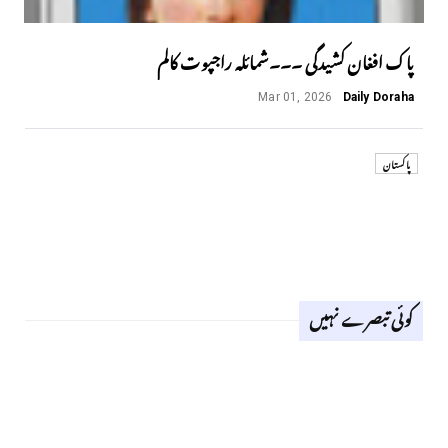
پاک افغان کشیدگی ۔۔۔شمائلہ راجپوت کالم
Mar 01, 2026
Daily Doraha
پاکستان
کوئی تبصرے نہیں