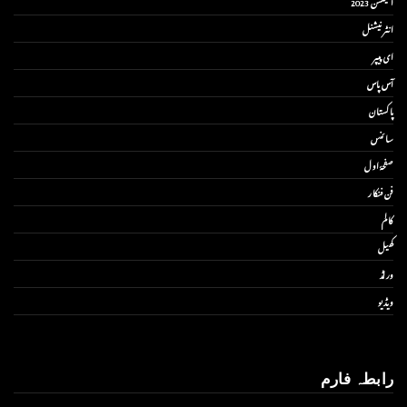
الیکشن 2023
انٹر نیشنل
ای پیپر
آس پاس
پاکستان
سائنس
صفحۂ اول
فن فنکار
کالم
کھیل
ورلڈ
ویڈیو
رابطہ فارم