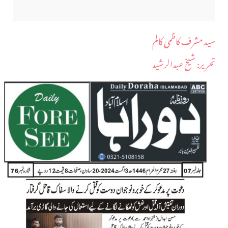
سید مشرف کاظمی کالم
​تحریر: شیخ عبدالرشید