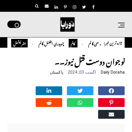
تازہ ترین خبر:
تمیور سلمان قاضی کالم
چوہدری افضل کالم
اوورسیز پاکس
کالم
انٹر نیشنل
نوجوان دوست قتل نیوز۔۔
Daily Doraha
اگست 03, 2024
پاکستان