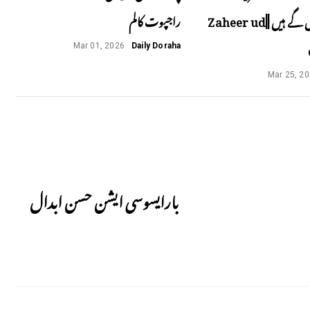
اسرائیل پھنس گے ہیں ||Zaheer ud
راجپوت کالم
Mar 01, 2026
Daily Doraha
Mar 25, 2
Next
بارایسوسی ایشن حسن ابدال