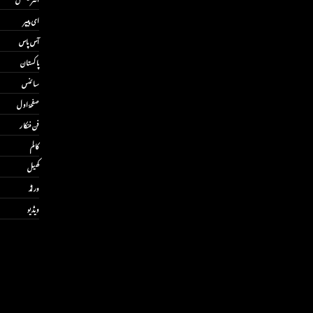
ای پیپر
آس پاس
پاکستان
سائنس
صفحۂ اول
فن فنکار
کالم
کھیل
ورلڈ
ویڈیو