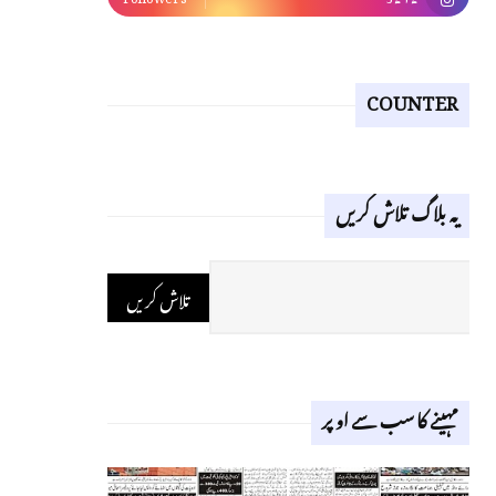
COUNTER
یہ بلاگ تلاش کریں
مہینے کا سب سے اوپر