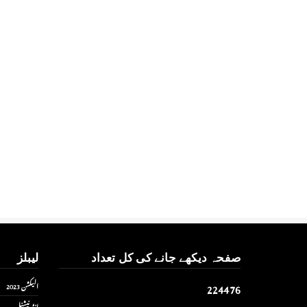
صفحہ دیکھے جانے کی کل تعداد
لیبلز
2
2
4
4
7
6
الیکشن 2023
انٹر نیشنل