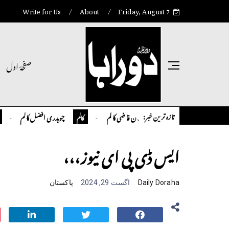
Write for Us
About
Friday, August 7
صفحۂ اول
تازہ ترین خبر:
تمیور سلمان قاضی کالم
چوہدری افضل کالم
کالم
کالم
انٹر نیشن
ایس ڈی پی ای نیوز،،،
Daily Doraha
اگست 29, 2024
پاکستان