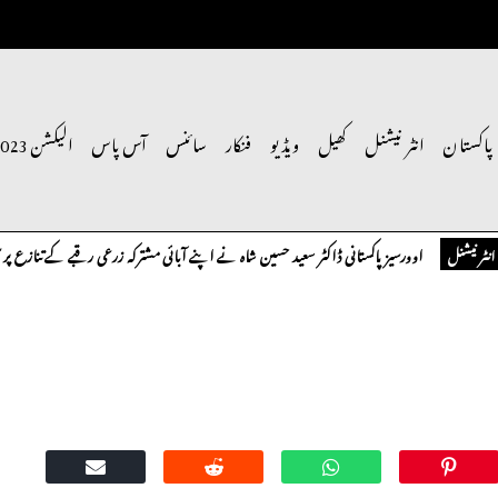
پاکستان
انٹر نیشنل
کھیل
ویڈیو
فنکار
سائنس
آس پاس
الیکشن 2023
اوورسیز پاکستانی ڈاکٹر سعید حسین شاہ نے اپنے آبائی مشترکہ زرعی رقبے کے تنازع پر سنگین
ل