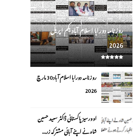
روز نامہ دوراہا اسلام آباد یکم اپریل
2026
روزنامہ دوراہا اسلام آباد 30 مارچ
2026
اوورسیز پاکستانی ڈاکٹر سعید حسین
شاہ نے اپنے آبائی مشترکہ زر...