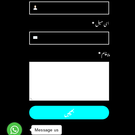
ای میل
*
پیغام
*
Message us