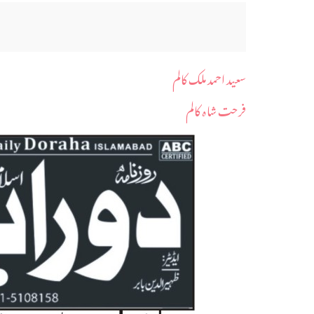
سعید احمد ملک کالم
فرحت شاہ کالم