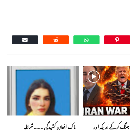
جنگ کرکے امریکہ اور
پاک افغان کشیدگی ۔۔۔شمائلہ