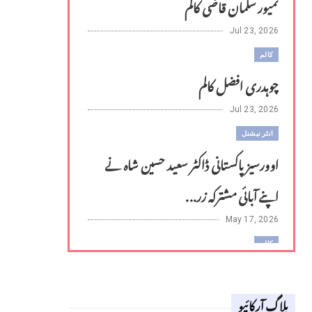
تمیور سلمان قاضی کالم
Jul 23, 2026
کالم
چوہدری افضل کالم
Jul 23, 2026
انٹر نیشنل
اوورسیز پاکستانی ڈاکٹر سعید حسین شاہ نے
اپنے آبائی مشترکہ زر...
May 17, 2026
کالم
لوح وقلم 18 اپریل 2026
بلاگ آرکائیو
Apr 18, 2026