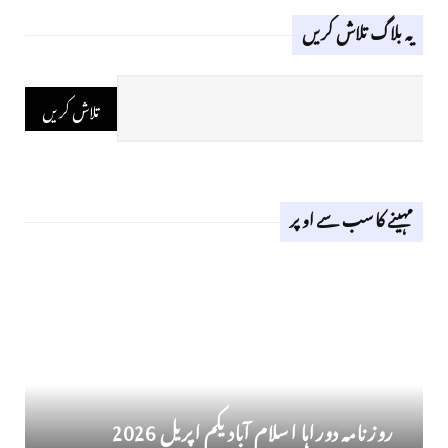
یہ بلاگ تلاش کریں
مہینے کا سب سے اوپر
روز نامہ دوراہا اسلام آباد یکم اپریل 2026