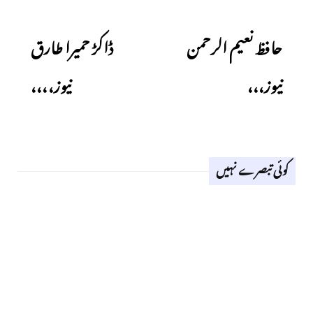
Next
Previous
حافظ نعیم الرحمن
ڈاکڑ حمیرا طارق
نیوز،،،
نیوز،،،،
کوئی تبصرے نہیں