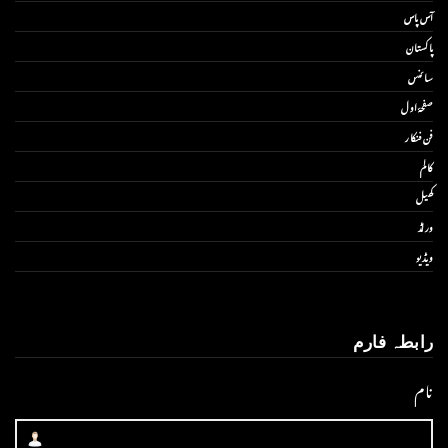
آس پاس
پاکستان
سائنس
صفحۂ اول
فن فنکار
کالم
کھیل
ورلڈ
ویڈیو
رابطہ فارم
نام