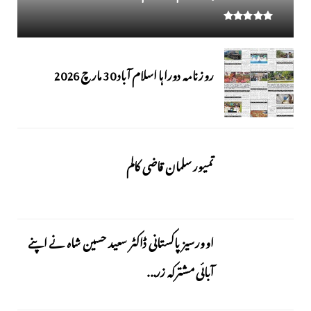
روزنامہ دوراہا اسلام آباد 30 مارچ 2026
تمیور سلمان قاضی کالم
اوورسیز پاکستانی ڈاکٹر سعید حسین شاہ نے اپنے
آبائی مشترکہ زر...