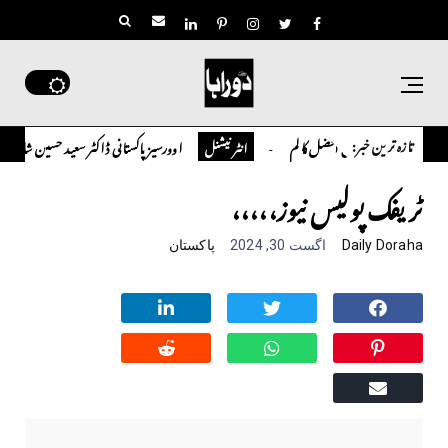
تازہ ترین خبر:
چوہدری افضل کالم
اوورسیز پاکستانی ڈاکٹر سعید حسین شاہ نے اپنے
الم
انٹر نیشنل
ٹریفک پولیس نیوز،،،،،
Daily Doraha
اگست 30, 2024
پاکستان