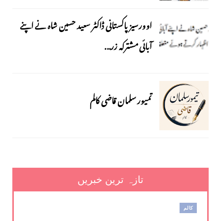
اوورسیز پاکستانی ڈاکٹر سعید حسین شاہ نے اپنے
آبائی مشترکہ زر...
تمیور سلمان قاضی کالم
تازہ ترین خبریں
کالم