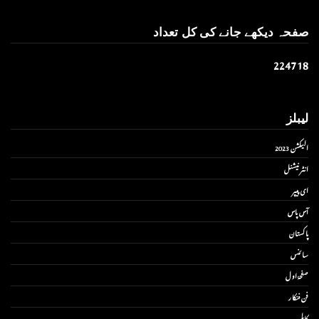
صفحہ دیکھے جانے کی کل تعداد
2
2
4
7
1
8
لیبلز
الیکشن 2023
انٹر نیشنل
ای پیپر
آس پاس
پاکستان
سائنس
صفحۂ اول
فن فنکار
کالم