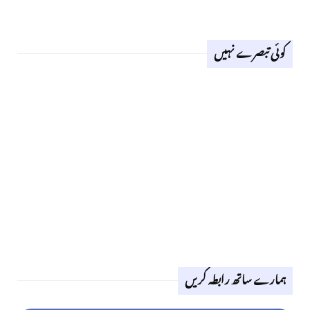
کوئی تبصرے نہیں
ہمارے ساتھ رابطہ کریں