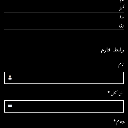
کھیل
ورلڈ
ویڈیو
رابطہ فارم
نام
ای میل
*
پیغام
*