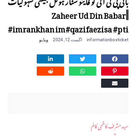
بانی پی ٹی آئی کو فایئو سٹار ہوٹل جیسی سہولیات
||Zaheer Ud Din Babar
#imrankhan im#qazifaezisa #pti
informationboxticket
اگست 12, 2024
ویڈیو
سید مشرف کاظمی کالم