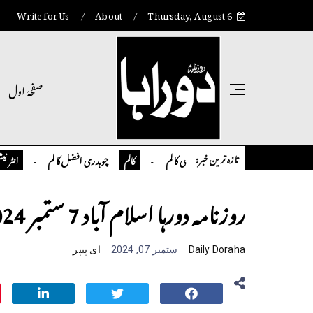
Write for Us
About
Thursday, August 6
صفحۂ اول
تازہ ترین خبر:
تمیور سلمان قاضی کالم
چوہدری افضل کالم
اوورسیز پا
کالم
انٹر نیشنل
روزنامہ دورہا اسلام آباد 7 ستمبر 2024
Daily Doraha
ستمبر 07, 2024
ای پیپر