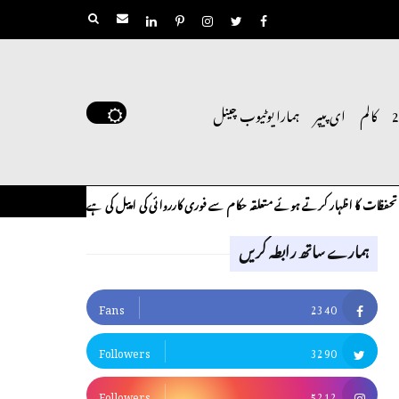
کالم
ای پیپر
ہمارا یوٹیوب چینل
 کرتے ہوئے متعلقہ حکام سے فوری کارروائی کی اپیل کی ہے۔
لوح وقلم 18 اپریل 2026
کالم
ہمارے ساتھ رابطہ کریں
Fans
2340
Followers
3290
Followers
5212