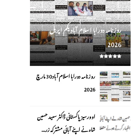
روز نامہ دوراہا اسلام آباد یکم اپریل
2026
روزنامہ دوراہا اسلام آباد 30 مارچ
2026
اوورسیز پاکستانی ڈاکٹر سعید حسین
شاہ نے اپنے آبائی مشترکہ زر...