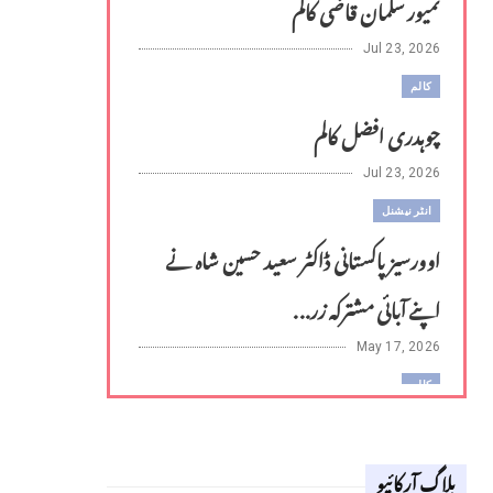
تمیور سلمان قاضی کالم
Jul 23, 2026
کالم
چوہدری افضل کالم
Jul 23, 2026
انٹر نیشنل
اوورسیز پاکستانی ڈاکٹر سعید حسین شاہ نے
اپنے آبائی مشترکہ زر...
May 17, 2026
کالم
لوح وقلم 18 اپریل 2026
بلاگ آرکائیو
Apr 18, 2026