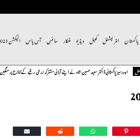
پاکستان
انٹر نیشنل
کھیل
ویڈیو
فنکار
سائنس
آس پاس
الیکشن 2023
کستانی ڈاکٹر سعید حسین شاہ نے اپنے آبائی مشترکہ زرعی رقبے کے تنازع پر سنگین تحفظات کا اظہار