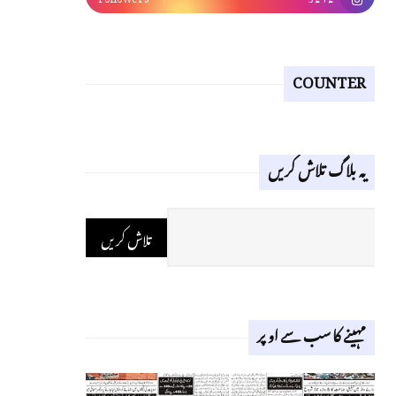
COUNTER
یہ بلاگ تلاش کریں
مہینے کا سب سے اوپر