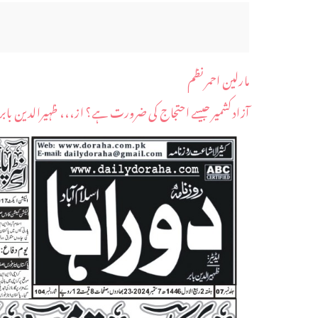
مارلین احمر نظم
آزاد کشمیر جیسے احتجاج کی ضرورت ہے؟ از،،، ظہیرالدین بابر