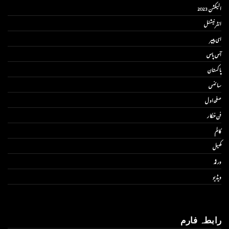
الیکشن 2023
انٹر نیشنل
ای پیپر
آس پاس
پاکستان
سائنس
صفحۂ اول
فن فنکار
کالم
کھیل
ورلڈ
ویڈیو
رابطہ فارم