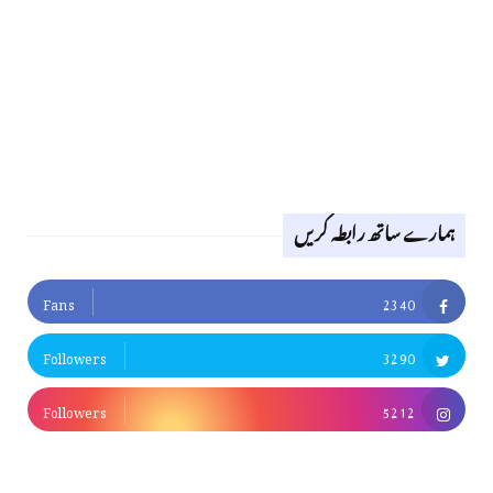
ہمارے ساتھ رابطہ کریں
Fans
2340
Followers
3290
Followers
5212