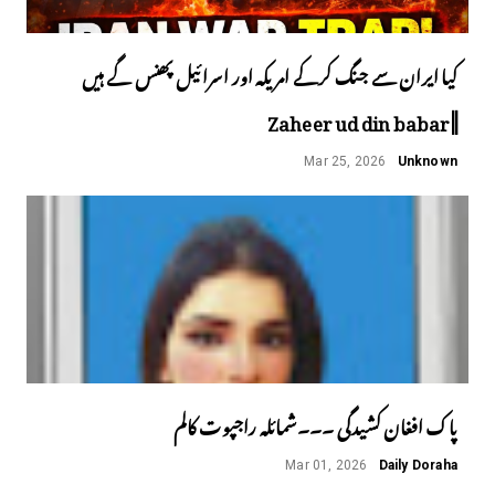
کیا ایران سے جنگ کرکے امریکہ اور اسرائیل پھنس گے ہیں
||Zaheer ud din babar
Mar 25, 2026
Unknown
پاک افغان کشیدگی ۔۔۔شمائلہ راجپوت کالم
Mar 01, 2026
Daily Doraha