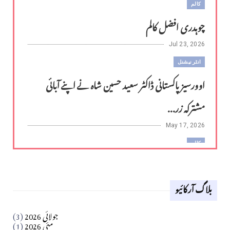
کالم
چوہدری افضل کالم
Jul 23, 2026
انٹر نیشنل
اوورسیز پاکستانی ڈاکٹر سعید حسین شاہ نے اپنے آبائی
مشترکہ زر...
May 17, 2026
کالم
لوح وقلم 18 اپریل 2026
بلاگ آرکائیو
Apr 18, 2026
کالم
جولائی 2026
(3)
سید مشرف کاظمی کالم
مئی 2026
(1)