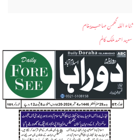
ثناء اللہ گھمن صاحب پیغام
سعید احمد ملک کالم