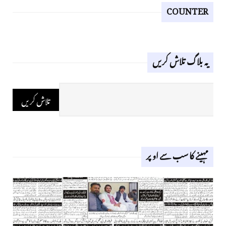
COUNTER
یہ بلاگ تلاش کریں
مہینے کا سب سے اوپر