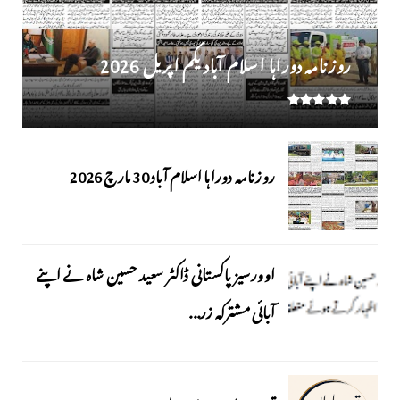
روز نامہ دوراہا اسلام آباد یکم اپریل 2026
روزنامہ دوراہا اسلام آباد 30 مارچ 2026
اوورسیز پاکستانی ڈاکٹر سعید حسین شاہ نے اپنے
آبائی مشترکہ زر...