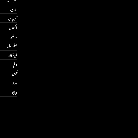
ای پیپر
آس پاس
پاکستان
سائنس
صفحۂ اول
فن فنکار
کالم
کھیل
ورلڈ
ویڈیو