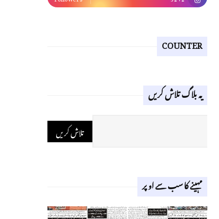
COUNTER
یہ بلاگ تلاش کریں
مہینے کا سب سے اوپر