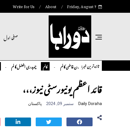
Write for Us
About
Friday, August 7
صفحۂ اول
تازہ ترین خبر:
تمیور سلمان قاضی کالم
چوہدری افضل کالم
کالم
کالم
انٹر نیشن
قائد اعظم یونیورسٹی نیوز،،،
Daily Doraha
ستمبر 09, 2024
پاکستان