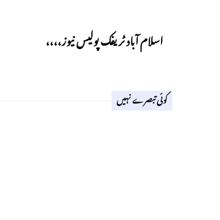
Previous
اسلام آباد ٹریفک پولیس نیوز،،،،
کوئی تبصرے نہیں