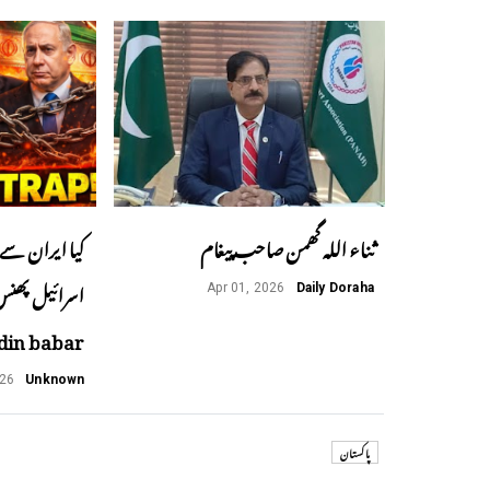
ثناء اللہ گھمن صاحب پیغام
کیا ایران سے 
Apr 01, 2026
Daily Doraha
din babar
026
Unknown
پاکستان