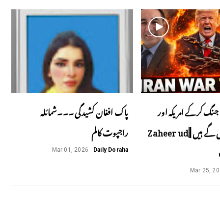
جنگ کرکے امریکہ اور
پاک افغان کشیدگی ۔۔۔شمائلہ
اسرائیل پھنس گے ہیں ||Zaheer ud
راجپوت کالم
Mar 01, 2026
Daily Doraha
Mar 25, 2