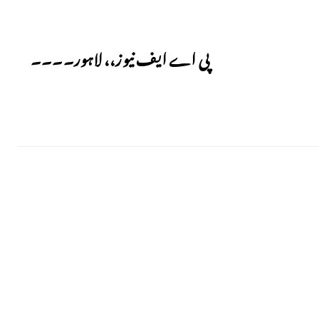
Next
پی اے ایف نیوز،، لاہور۔۔۔۔