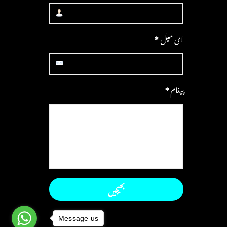
ای میل
*
پیغام
*
Message us