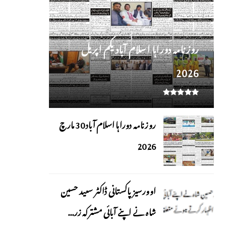
روز نامہ دوراہا اسلام آباد یکم اپریل
2026
روزنامہ دوراہا اسلام آباد 30 مارچ
2026
اوورسیز پاکستانی ڈاکٹر سعید حسین
شاہ نے اپنے آبائی مشترکہ زر...