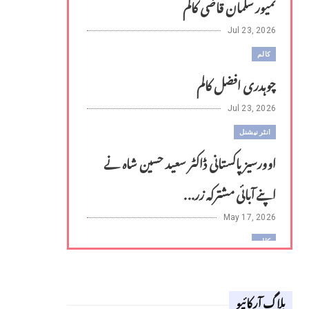
تمیور سلمان قاضی کالم
Jul 23, 2026
کالم
چوہدری افضل کالم
Jul 23, 2026
انٹر نیشنل
اوورسیز پاکستانی ڈاکٹر سعید حسین شاہ نے
اپنے آبائی مشترکہ زر...
May 17, 2026
کالم
لوح وقلم 18 اپریل 2026
بلاگ آرکائیو
Apr 18, 2026