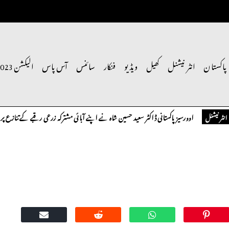
پاکستان
انٹر نیشنل
کھیل
ویڈیو
فنکار
سائنس
آس پاس
الیکشن 2023
اوورسیز پاکستانی ڈاکٹر سعید حسین شاہ نے اپنے آبائی مشترکہ زرعی رقبے کے تنازع پر سنگین
ل